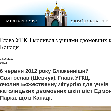
МЕДІАРЕСУРС
УКРАЇНСЬКА ГРЕ
Глава УГКЦ молився з учнями двомовних 
Канади
08.06.2012
16:22
6 червня 2012 року Блаженніший
Святослав (Шевчук), Глава УГКЦ,
очолив Божественну Літургію для учнів
католицьких двомовних шкіл міст Едмо
Парка, що в Канаді.