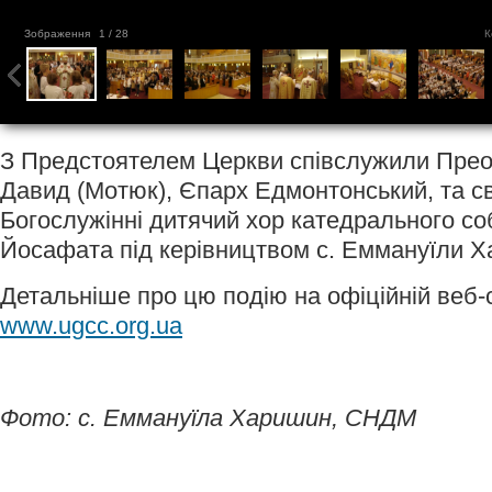
Зображення
1
/ 28
К
З Предстоятелем Церкви співслужили Пре
Давид (Мотюк), Єпарх Едмонтонський, та с
Богослужінні дитячий хор катедрального со
Йосафата під керівництвом с. Еммануїли 
Детальніше про цю подію на офіційній веб-
www.ugcc.org.ua
Фото: с. Еммануїла Харишин, СНДМ