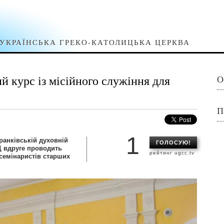
УКРАЇНСЬКА ГРЕКО-КАТОЛИЦЬКА ЦЕРКВА
 курс із місійного служіння для
О
П
1
ранківській духовній
ГОЛОСУЮ!
Ц вдруге проводить
рейтинг ugcc.tv
 семінаристів старших