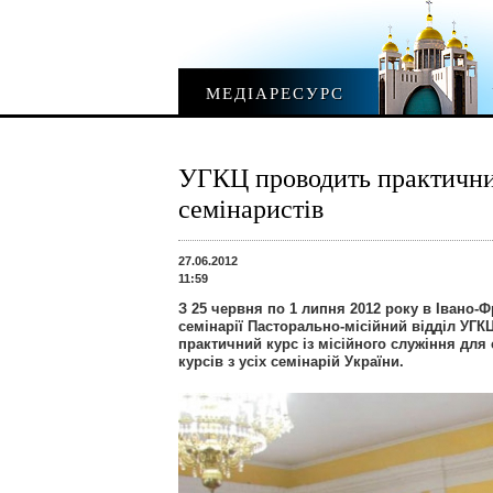
МЕДІАРЕСУРС
УГКЦ проводить практичний
семінаристів
27.06.2012
11:59
З 25 червня по 1 липня 2012 року в Івано-Ф
семінарії Пасторально-місійний відділ УГК
практичний курс із місійного служіння для
курсів з усіх семінарій України.