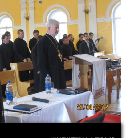
Користуйтеся клавішами
←
→
для перегляду