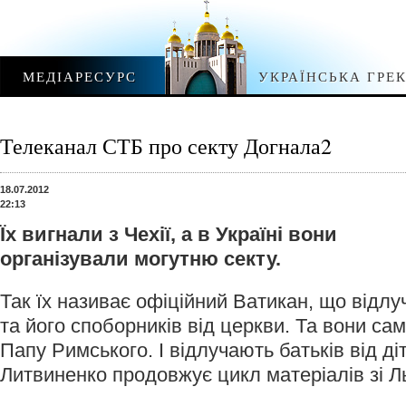
МЕДІАРЕСУРС
УКРАЇНСЬКА ГРЕ
Телеканал СТБ про секту Догнала2
18.07.2012
22:13
Їх вигнали з Чехії, а в Україні вони
організували могутню секту.
Так їх називає офіційний Ватикан, що відл
та його споборників від церкви. Та вони сам
Папу Римського. І відлучають батьків від ді
Литвиненко продовжує цикл матеріалів зі Л