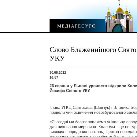
МЕДІАРЕСУРС
Слово Блаженнішого Святос
УКУ
30.08.2012
16:57
26 серпня у Львові урочисто відкрили Коле
Йосифа Сліпого УКУ.
Глава УГКЦ Святослав (Шевчук) і Владика Бор
провели чин освячення новозбудованого закла
«Сьогодні ми благословляємо унікальну спору
для виховання мирянина. Колегіум – це не гур
високих і передових навчань, Церква передаст
мирянами, які зможуть перейняти багато ініціа