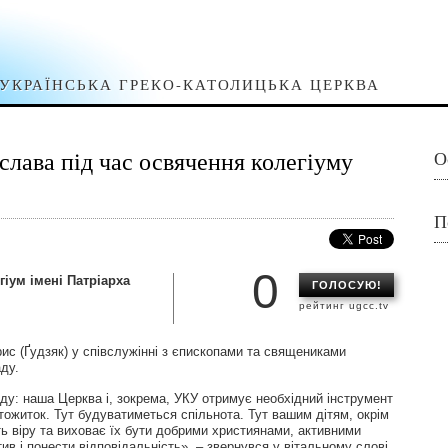
УКРАЇНСЬКА ГРЕКО-КАТОЛИЦЬКА ЦЕРКВА
лава під час освячення колегіуму
О
П
0
гіум імені Патріарха
ГОЛОСУЮ!
рейтинг ugcc.tv
ис (Ґудзяк) у співслужінні з єпископами та священиками
ду.
ду: наша Церква і, зокрема, УКУ отримує необхідний інструмент
тожиток. Тут будуватиметься спільнота. Тут вашим дітям, окрім
ь віру та виховає їх бути добрими християнами, активними
тив і понести відповідальність», – звернувся у вітальному слові