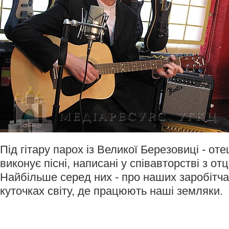
Під гітару парох із Великої Березовиці - от
виконує пісні, написані у співавторстві з 
Найбільше серед них - про наших заробітчан
куточках світу, де працюють наші земляки.