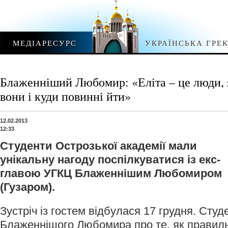
МЕДІАРЕСУРС
УКРАЇНСЬКА ГРЕ
Блаженніший Любомир: «Еліта – це люди, як
вони і куди повинні йти»
12.02.2013
12:33
Студенти Острозької академії мали
унікальну нагоду поспілкуватися із екс-
главою УГКЦ Блаженнішим Любомиром
(Гузаром).
Зустріч із гостем відбулася 17 грудня. Сту
Блаженнішого Любомира про те, як правиль