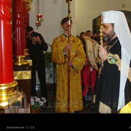
Зображення
1
/ 13
К