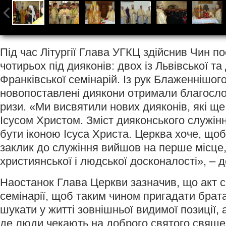
Під час Літургії Глава УГКЦ здійснив Чин п
чотирьох під дияконів: двох із Львівської та 
Франківської семінарій. Із рук Блаженнішо
новопоставлені диякони отримали благосло
ризи. «Ми висвятили нових дияконів, які щ
Ісусом Христом. Зміст дияконського служін
бути іконою Ісуса Христа. Церква хоче, щоб 
заклик до служіння вийшов на перше місце,
християнської і людської досконалості», – 
Наостанок Глава Церкви зазначив, що акт с
семінарії, щоб таким чином пригадати брат
шукати у житті зовнішньої видимої позиції,
де люди чекають на доброго святого свяще