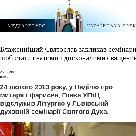
МЕДІАРЕСУРС
УКРАЇНСЬКА ГРЕ
Блаженніший Святослав закликав семінарис
щоб стати святими і досконалими священи
25.02.2013
09:49
24 лютого 2013 року, у Неділю про
митаря і фарисея, Глава УГКЦ
відслужив Літургію у Львівській
духовній семінарії Святого Духа.