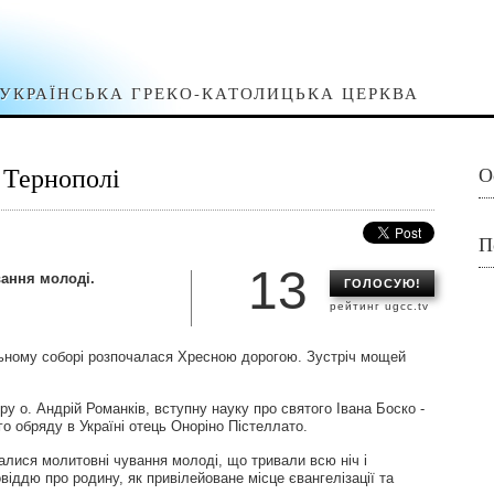
УКРАЇНСЬКА ГРЕКО-КАТОЛИЦЬКА ЦЕРКВА
 Тернополі
О
П
13
вання молоді.
ГОЛОСУЮ!
рейтинг ugcc.tv
ьному соборі розпочалася Хресною дорогою. Зустріч мощей
у о. Андрій Романків, вступну науку про святого Івана Боско -
го обряду в Україні отець Оноріно Пістеллато.
алися молитовні чування молоді, що тривали всю ніч і
іддю про родину, як привілейоване місце євангелізації та