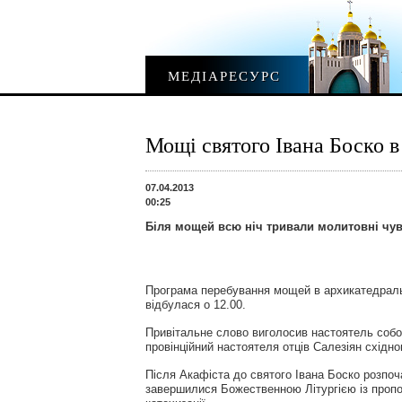
МЕДІАРЕСУРС
Мощі святого Івана Боско в
07.04.2013
00:25
Біля мощей всю ніч тривали молитовні чу
Програма перебування мощей в архикатедрал
відбулася о 12.00.
Привітальне слово виголосив настоятель собор
провінційний настоятеля отців Салезіян східно
Після Акафіста до святого Івана Боско розпоч
завершилися Божественною Літургією із пропов