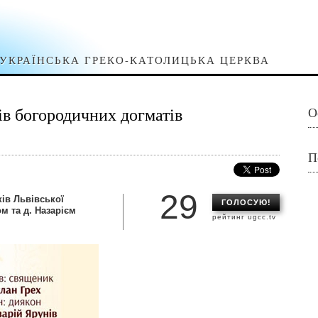
УКРАЇНСЬКА ГРЕКО-КАТОЛИЦЬКА ЦЕРКВА
ів богородичних догматів
О
П
29
ів Львівської
ГОЛОСУЮ!
м та д. Назарієм
рейтинг ugcc.tv