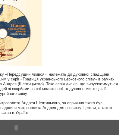
диску «Передсущий явився», належать до духовної спадщини
шим у серії «Традиція українського церковного співу» в рамках
а Андрея (Шептицького). Така серія дисків, що випускатимуться
юдей зі скарбами нашої молитовної та духовно-мистецької
ргійного співу.
итрополита Андрея Шептицького, за сприяння якого був
спадщини митрополита Андрея для розвитку Церкви, а також
ьства в Україні.