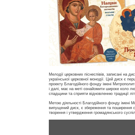
Мелодії церковних піснеспівів, записані на 
української церковної монодії. Цей диск є пер
проекту Благодійного фонду імені Митрополит
і далі, має на меті ознайомити широке коло л
спадщини та сприяти відновленню традиції літу
Метою діяльності Благодійного фонду імені М
випущений диск, є збереження та поширення 
творення і утвердження громадянського суспіл