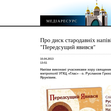
МЕДІАРЕСУРС
Про диск стародавніх напів
"Передсущий явився"
10.04.2013
13:51
Напіви виконані учасниками хору священик
митрополії УГКЦ «Глас» - о. Русланом Грехо
Ярунівим.