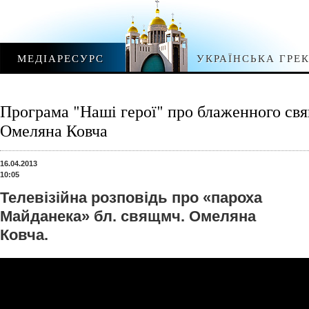
МЕДІАРЕСУРС
УКРАЇНСЬКА ГРЕ
Програма "Наші герої" про блаженного с
Омеляна Ковча
16.04.2013
10:05
Телевізійна розповідь про «пароха
Майданека» бл. свящмч. Омеляна
Ковча.