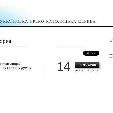
УКРАЇНСЬКА ГРЕКО-КАТОЛИЦЬКА ЦЕРКВА
торка
О
П
14
повчав людей,
ГОЛОСУЮ!
 яку головну думку
рейтинг ugcc.tv