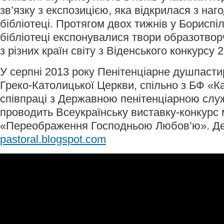
зв’язку з експозицією, яка відкрилася з наг
бібліотеці. Протягом двох тижнів у Бориспі
бібліотеці експонувалися твори образотвор
з різних країн світу з Віденського конкурсу 
У серпні 2013 року Пенітенціарне душпасти
Греко-Католицької Церкви, спільно з БФ «Ка
співпраці з Державною пенітенціарною слу
проводить Всеукраїнську виставку-конкурс 
«Переображення Господньою Любов’ю». Д
pastoral.blogspot.com