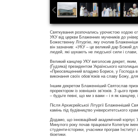
Святкування розпочались урочистою ходою єпи
УКУ від церкви Блаженних мучеників до уніве
Божественну Літургію, яку очолив Блаженніши
він зазначив: «УКУ – це великий дар Божий дл
людей, які шукають не людської сили і слави,
Великий канцлер УКУ виголосив декрет, яким, 
(Ґудзяка) президентом Українського католицько
«Преосвященний владико Борисе, у Господа в
виконання своїх обов’язків на славу Божу, дл
Іншим декретом Блаженніший Святослав призна
проректором із зовнішніх зв’язків. З цього п
– будьте певні, що ми з вами – і я як канцлер,
Після Архиєрейської Літургії Блаженніший Св
камінь під будівництво університетського хра
Додамо, що інноваційний академічний корпус У
Минулого року почав працювати Колегіум імен
студенти-історики, учасники програм Інститут 
біоетики.