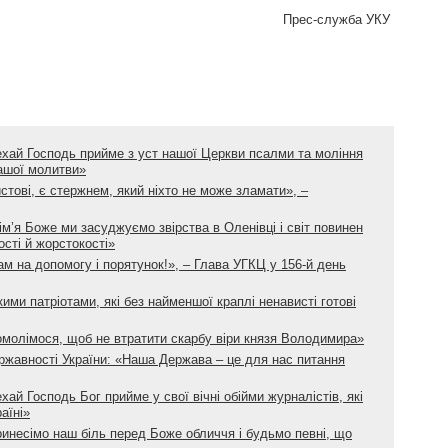
Прес-служба УКУ
ехай Господь прийме з уст нашої Церкви псалми та моління
нашої молитви»
истові, є стержнем, який ніхто не може зламати», –
ім’я Боже ми засуджуємо звірства в Оленівці і світ повинен
ості й жорстокості»
ам на допомогу і порятунок!», – Глава УГКЦ у 156-й день
ими патріотами, які без найменшої краплі ненависті готові
омолімося, щоб не втратити скарбу віри князя Володимира»
жавності України: «Наша Держава – це для нас питання
хай Господь Бог прийме у свої вічні обійми журналістів, які
аїні»
ринесімо наш біль перед Боже обличчя і будьмо певні, що