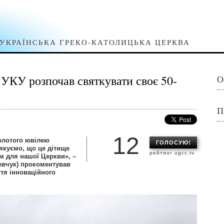
УКРАЇНСЬКА ГРЕКО-КАТОЛИЦЬКА ЦЕРКВА
 УКУ розпочав святкувати своє 50-
О
П
12
олотого ювілею
ГОЛОСУЮ!
дякуємо, що це дітище
рейтинг ugcc.tv
м для нашої Церкви», –
евчук) прокоментував
ття інноваційного