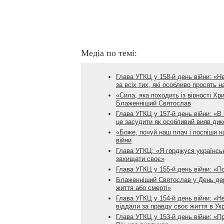
Медіа по темі:
Глава УГКЦ у 158-й день війни: «Н
за всіх тих, які особливо просять 
«Сила, яка походить із вірності Хр
Блаженніший Святослав
Глава УГКЦ у 157-й день війни: «В 
це засудити як особливий вияв дик
«Боже, почуй наш плач і поспіши н
війни
Глава УГКЦ: «Я горджуся українськ
захищати своє»
Глава УГКЦ у 155-й день війни: «П
Блаженніший Святослав у День дер
життя або смерті»
Глава УГКЦ у 154-й день війни: «Не
віддали за правду своє життя в Укр
Глава УГКЦ у 153-й день війни: «П