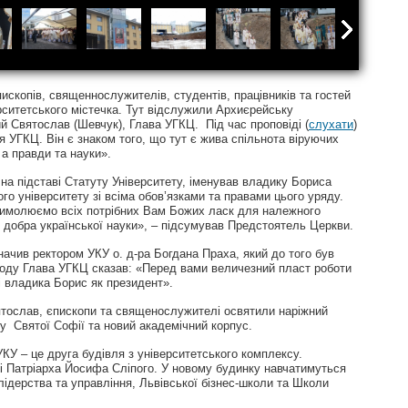
скопів, священнослужителів, студентів, працівників та гостей
рситетського містечка. Тут відслужили Архиєрейську
й Святослав (Шевчук), Глава УГКЦ. Під час проповіді (
слухати
)
я УГКЦ. Він є знаком того, що тут є жива спільнота віруючих
 а правди та науки».
на підставі Статуту Університету, іменував владику Бориса
го університету зі всіма обов’язками та правами цього уряду.
имолюємо всіх потрібних Вам Божих ласк для належного
я добра української науки», – підсумував Предстоятель Церкви.
чив ректором УКУ о. д-ра Богдана Праха, який до того був
риводу Глава УГКЦ сказав: «Перед вами величезний пласт роботи
 і владика Борис як президент».
ятослав, єпископи та священослужителі освятили наріжний
му Святої Софії та новий академічний корпус.
КУ – це друга будівля з університетського комплексу.
і Патріарха Йосифа Сліпого. У новому будинку навчатимуться
лідерства та управління, Львівської бізнес-школи та Школи