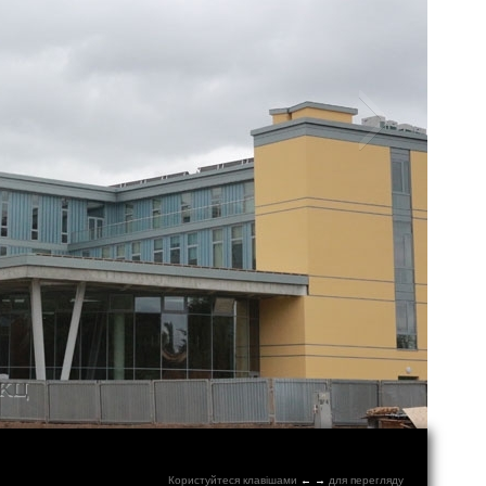
Користуйтеся клавішами
←
→
для перегляду