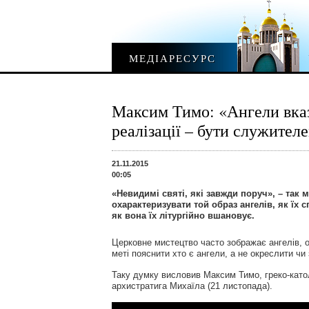
МЕДІАРЕСУРС
Максим Тимо: «Ангели вказ
реалізації – бути служител
21.11.2015
00:05
«Невидимі святі, які завжди поруч», – так 
охарактеризувати той образ ангелів, як їх с
як вона їх літургійно вшановує.
Церковне мистецтво часто зображає ангелів, о
меті пояснити хто є ангели, а не окреслити ч
Таку думку висловив Максим Тимо, греко-катол
архистратига Михаїла (21 листопада).