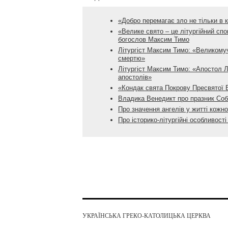
«Добро перемагає зло не тільки в 
«Велике свято – це літургійний сп
богослов Максим Тимо
Літургіст Максим Тимо: «Великому
смертю»
Літургіст Максим Тимо: «Апостол Л
апостолів»
«Кондак свята Покрову Пресвятої Б
Владика Венедикт про празник Соб
Про значення ангелів у житті кожн
Про історико-літургійні особливос
УКРАЇНСЬКА ГРЕКО-КАТОЛИЦЬКА ЦЕРКВА