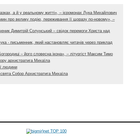
казках, а й у реальному житті», – ієромонах Лука Михайлович
омин про велику подію, переживання її щоразу по-новому», –
ченик Димитрій Солунський – свідок перемоги Христа над
ука - письменник, який настановляє читачів через приклад
огородиці – його словесна ікона», – літургіст Максим Тимо
ору архистратига Михаїла
ої людини
ті свята Собор Архистратига Михаїла