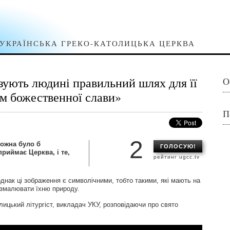
УКРАЇНСЬКА ГРЕКО-КАТОЛИЦЬКА ЦЕРКВА
ують людині правильний шлях для її
О
ем божественної слави»
П
2
можна було б
ГОЛОСУЮ!
приймає Церква, і те,
рейтинг ugcc.tv
днак ці зображення є символічними, тобто такими, які мають на
и змалювати їхню природу.
ицький літургіст, викладач УКУ, розповідаючи про свято