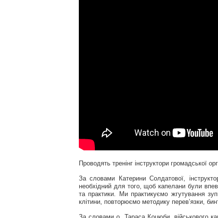
Проводять тренінг інструктори громадської орга
За словами Катерини Солдатової, інструктор
необхідний для того, щоб капелани були впевн
та практики. Ми практикуємо жгутування зуп
клітини, повторюємо методику перев’язки, бин
За словами о. Тараса Коцюби, військового ка