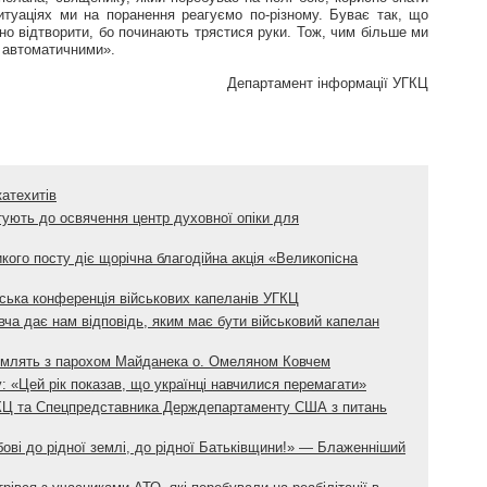
туаціях ми на поранення реагуємо по-різному. Буває так, що
о відтворити, бо починають трястися руки. Тож, чим більше ми
 автоматичними».
Департамент інформації УГКЦ
атехитів
отують до освячення центр духовної опіки для
кого посту діє щорічна благодійна акція «Великопісна
нська конференція військових капеланів УГКЦ
ча дає нам відповідь, яким має бути військовий капелан
йомлять з парохом Майданека о. Омеляном Ковчем
: «Цей рік показав, що українці навчилися перемагати»
ГКЦ та Спецпредставника Держдепартаменту США з питань
ові до рідної землі, до рідної Батьківщини!» — Блаженніший