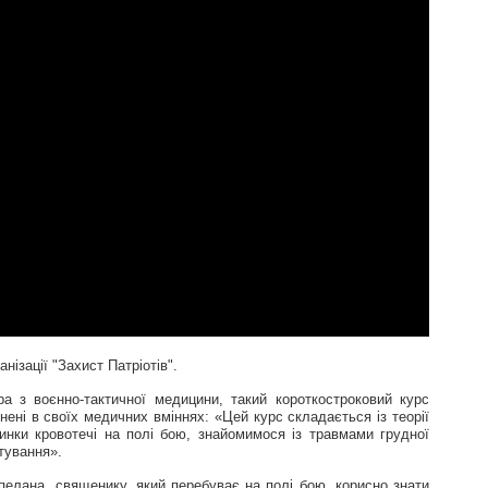
нізації "Захист Патріотів".
а з воєнно-тактичної медицини, такий короткостроковий курс
ені в своїх медичних вміннях: «Цей курс складається із теорії
инки кровотечі на полі бою, знайомимося із травмами грудної
тування».
пелана, священику, який перебуває на полі бою, корисно знати