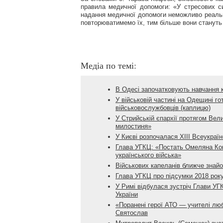
правила медичної допомоги: «У стресових си
надання медичної допомоги неможливо реальн
повторюватимемо їх, тим більше вони стануть
Медіа по темі:
В Одесі започатковують навчання к
У військовій частині на Одещині г
військовослужбовців (каплицю)
У Стрийській єпархії протягом Вели
милостиня»
У Києві розпочалася ХІІІ Всеукраї
Глава УГКЦ: «Постать Омеляна Ков
українського війська»
Військових капеланів ближче зна
Глава УГКЦ про підсумки 2018 року
У Римі відбулася зустріч Глави У
України
«Поранені герої АТО — учителі люб
Святослав