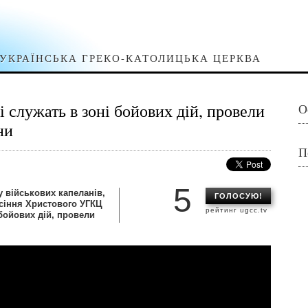
УКРАЇНСЬКА ГРЕКО-КАТОЛИЦЬКА ЦЕРКВА
 служать в зоні бойових дій, провели
О
ни
П
5
ду військових капеланів,
ГОЛОСУЮ!
сіння Христового УГКЦ
рейтинг ugcc.tv
 бойових дій, провели