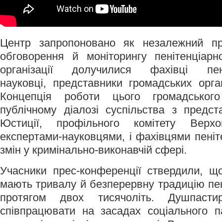
Центр запропоновано як незалежний пр
обговорення й моніторингу пенітенціар
організації долучилися фахівці пен
науковці, представники громадських орган
Концепція роботи цього громадськог
публічному діалозі суспільства з предст
Юстиції, профільного комітету Верх
експертами-науковцями, і фахівцями пеніт
змін у кримінально-виконавчій сфері.
Учасники прес-конференції ствердили, щ
мають тривалу й безперервну традицію пен
протягом двох тисячоліть. Душпасти
співпрацювати на засадах соціального п