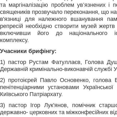
та маргіналізацію проблем ув’язнених і п
священиків прозвучало переконання, що на т
в'язниці для належного вшанування пам'
репресій необхідно створити музей жертв 
включивши його до національного іст
комплексу.
Учасники брифінгу:
1) пастор Рустам Фатуллаєв, Голова Душ
Державній кримінально-виконавчій службі У
2) протоієрей Павло Основенко, голова В
пенітенціарними установами Української
Київського Патріархату.
3) пастор Ігор Лук'янов, помічник стар
державно- церковних та міжконфесійних ві