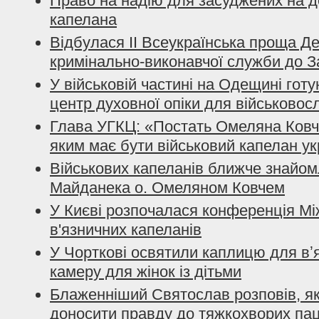
Право на надію для засуджених на до
капелана
Відбулася ІІ Всеукраїнська проща Д
кримінально-виконавчої служби до З
У військовій частині на Одещині гот
центр духовної опіки для військово
Глава УГКЦ: «Постать Омеляна Ковча
яким має бути військовий капелан ук
Військових капеланів ближче знайом
Майданека о. Омеляном Ковчем
У Києві розпочалася конференція Мі
в'язничних капеланів
У Чорткові освятили каплицю для вʼяз
камеру для жінок із дітьми
Блаженніший Святослав розповів, я
доносити правду до тяжкохворих пац