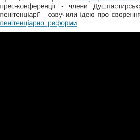
прес-конференції - члени Душпастирсь
пенітенціарії - озвучили ідею про сворен
пенітенціарної реформи
.