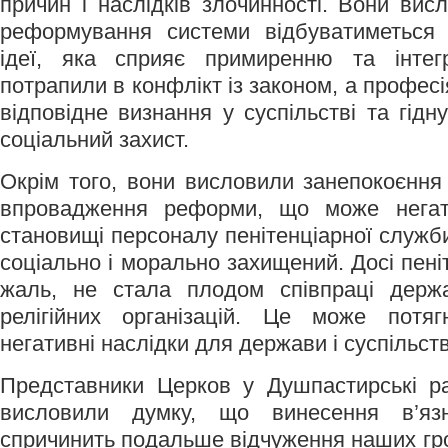
причин і наслідків злочинності. Вони вис
реформування системи відбуватиметься в
ідеї, яка сприяє примиренню та інтегр
потрапили в конфлікт із законом, а професі
відповідне визнання у суспільстві та гід
соціальний захист.
Окрім того, вони висловили занепокоєння
впровадження реформи, що може негат
становищі персоналу пенітенціарної служби,
соціально і морально захищений. Досі пен
жаль, не стала плодом співпраці держ
релігійних організацій. Це може потяг
негативні наслідки для держави і суспільст
Представники Церков у Душпастирські р
висловили думку, що винесення в’яз
спричинить подальше відчуження наших гро