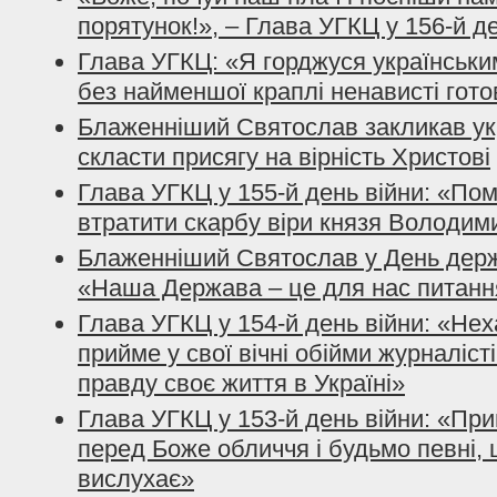
порятунок!», – Глава УГКЦ у 156-й д
Глава УГКЦ: «Я горджуся українським
без найменшої краплі ненависті гото
Блаженніший Святослав закликав ук
скласти присягу на вірність Христові
Глава УГКЦ у 155-й день війни: «По
втратити скарбу віри князя Володим
Блаженніший Святослав у День держ
«Наша Держава – це для нас питанн
Глава УГКЦ у 154-й день війни: «Нех
прийме у свої вічні обійми журналісті
правду своє життя в Україні»
Глава УГКЦ у 153-й день війни: «При
перед Боже обличчя і будьмо певні, 
вислухає»