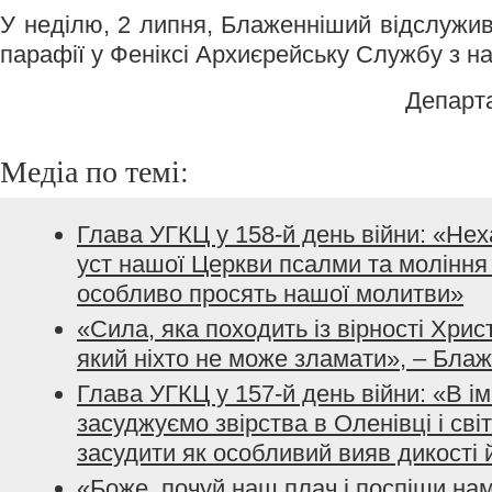
У неділю, 2 липня, Блаженніший відслужив
парафії у Феніксі Архиєрейську Службу з на
Департ
Медіа по темі:
Глава УГКЦ у 158-й день війни: «Не
уст нашої Церкви псалми та моління з
особливо просять нашої молитви»
«Сила, яка походить із вірності Хрис
який ніхто не може зламати», – Бла
Глава УГКЦ у 157-й день війни: «В і
засуджуємо звірства в Оленівці і сві
засудити як особливий вияв дикості 
«Боже, почуй наш плач і поспіши нам