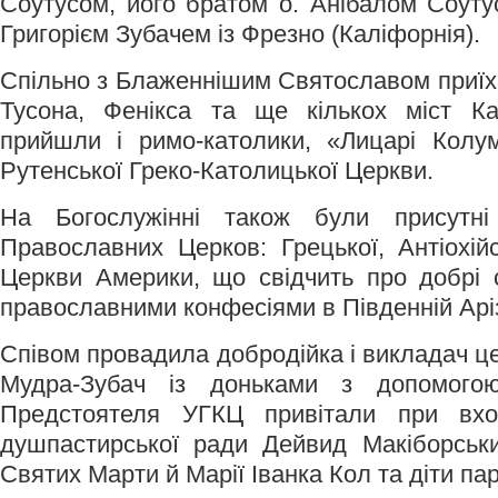
Соутусом, його братом о. Анібалом Соуту
Григорієм Зубачем із Фрезно (Каліфорнія).
Спільно з Блаженнішим Святославом приїха
Тусона, Фенікса та ще кількох міст Ка
прийшли і римо-католики, «Лицарі Колу
Рутенської Греко-Католицької Церкви.
На Богослужінні також були присутні
Православних Церков: Грецької, Антіохій
Церкви Америки, що свідчить про добрі 
православними конфесіями в Південній Аріз
Співом провадила добродійка і викладач ц
Мудра-Зубач із доньками з допомогою
Предстоятеля УГКЦ привітали при вх
душпастирської ради Дейвид Макіборськи
Святих Марти й Марії Іванка Кол та діти пар