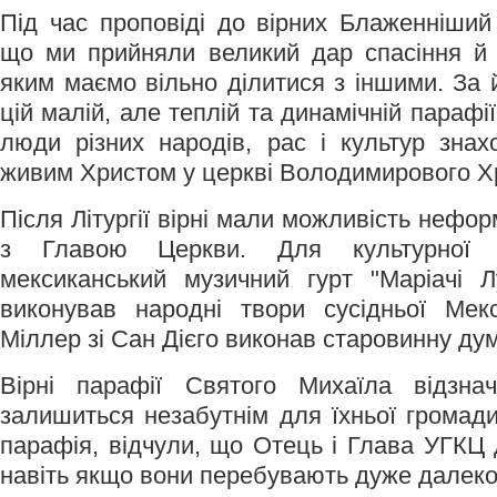
Під час проповіді до вірних Блаженніший
що ми прийняли великий дар спасіння й 
яким маємо вільно ділитися з іншими. За 
цій малій, але теплій та динамічній парафії 
люди різних народів, рас і культур знахо
живим Христом у церкві Володимирового 
Після Літургії вірні мали можливість нефо
з Главою Церкви. Для культурної 
мексиканський музичний гурт "Маріачі 
виконував народні твори сусідньої Мек
Міллер зі Сан Дієго виконав старовинну дум
Вірні парафії Святого Михаїла відзн
залишиться незабутнім для їхньої громади
парафія, відчули, що Отець і Глава УГКЦ 
навіть якщо вони перебувають дуже далеко