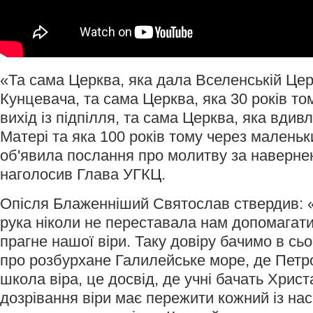
«Та сама Церква, яка дала Вселенській Це
Кунцевача, та сама Церква, яка 30 років то
вихід із підпілля, та сама Церква, яка вдив
Матері та яка 100 років тому через маленьк
об'явила послання про молитву за наверненн
наголосив Глава УГКЦ.
Опісля Блаженніший Святослав ствердив: «Б
рука ніколи не переставала нам допомагати.
прагне нашої віри. Таку довіру бачимо в сь
про розбурхане Галилейське море, де Петро
школа віра, це досвід, де учні бачать Христа
дозрівання віри має пережити кожний із нас,