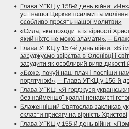
Глава УГКЦ у 158-й день війни: «Не
уст нашої Церкви псалми та моління з
особливо просять нашої молитви»
«Сила, яка походить із вірності Хрис
який ніхто не може зламати», – Бла
Глава УГКЦ у 157-й день війни: «В і
засуджуємо звірства в Оленівці і сві
засудити як особливий вияв дикості 
«Боже, почуй наш плач і поспіши нам
порятунок!», – Глава УГКЦ у 156-й д
Глава УГКЦ: «Я горджуся українським
без найменшої краплі ненависті гото
Блаженніший Святослав закликав ук
скласти присягу на вірність Христові
Глава УГКЦ у 155-й день війни: «По