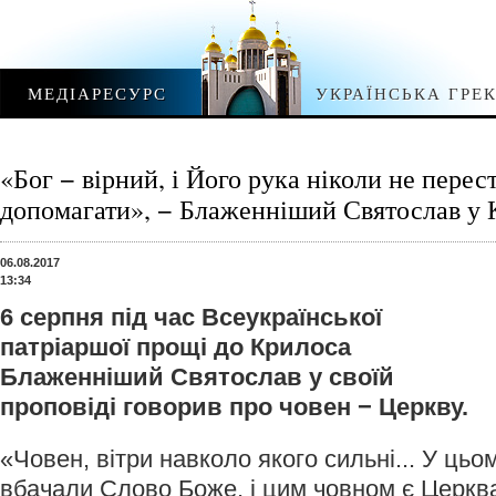
МЕДІАРЕСУРС
УКРАЇНСЬКА ГРЕ
«Бог − вірний, і Його рука ніколи не перес
допомагати», − Блаженніший Святослав у 
06.08.2017
13:34
6 серпня під час Всеукраїнської
патріаршої прощі до Крилоса
Блаженніший Святослав у своїй
проповіді говорив про човен − Церкву.
«Човен, вітри навколо якого сильні... У цьо
вбачали Слово Боже, і цим човном є Церкв