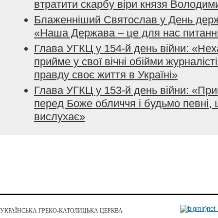
втратити скарбу віри князя Володим
Блаженніший Святослав у День держ
«Наша Держава – це для нас питанн
Глава УГКЦ у 154-й день війни: «Нех
прийме у свої вічні обійми журналісті
правду своє життя в Україні»
Глава УГКЦ у 153-й день війни: «При
перед Боже обличчя і будьмо певні, 
вислухає»
УКРАЇНСЬКА ГРЕКО-КАТОЛИЦЬКА ЦЕРКВА