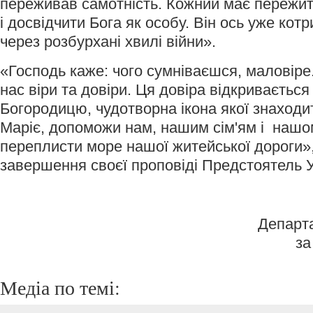
переживав самотність. Кожний має пережи
і досвідчити Бога як особу. Він ось уже кот
через розбурхані хвилі війни».
«Господь каже: чого сумніваєшся, маловіре. 
нас віри та довіри. Ця довіра відкривається
Богородицю, чудотворна ікона якої знаходит
Маріє, допоможи нам, нашим сім'ям і нашо
переплисти море нашої житейської дороги»
завершення своєї проповіді Предстоятель 
Департ
за
Медіа по темі: