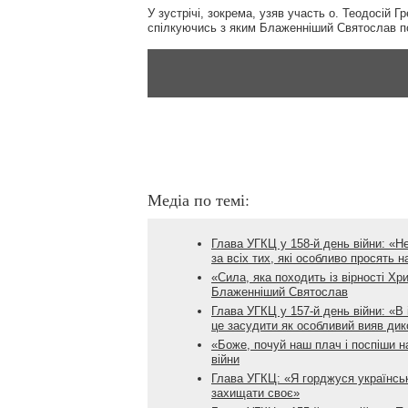
У зустрічі, зокрема, узяв участь о. Теодосій Г
спілкуючись з яким Блаженніший Святослав по
Медіа по темі:
Глава УГКЦ у 158-й день війни: «Н
за всіх тих, які особливо просять 
«Сила, яка походить із вірності Хр
Блаженніший Святослав
Глава УГКЦ у 157-й день війни: «В 
це засудити як особливий вияв дик
«Боже, почуй наш плач і поспіши н
війни
Глава УГКЦ: «Я горджуся українськ
захищати своє»