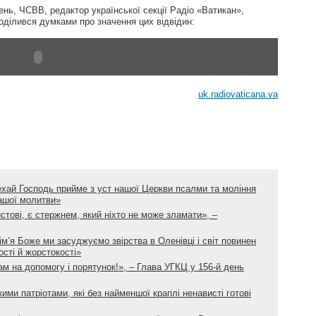
рень, ЧСВВ, редактор української секції Радіо «Ватикан»,
ділився думками про значення цих відвідин:
uk.radiovaticana.va
ехай Господь прийме з уст нашої Церкви псалми та моління
нашої молитви»
истові, є стержнем, який ніхто не може зламати», –
ім’я Боже ми засуджуємо звірства в Оленівці і світ повинен
ості й жорстокості»
ам на допомогу і порятунок!», – Глава УГКЦ у 156-й день
ими патріотами, які без найменшої краплі ненависті готові