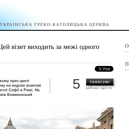
УКРАЇНСЬКА ГРЕКО-КАТОЛИЦЬКА ЦЕРКВА
ей візит виходить за межі одного
О
П
5
ькому прес-центі
ГОЛОСУЮ!
му на неділю візитові
рейтинг ugcc.tv
тої Софії в Римі. На
овів Блаженніший