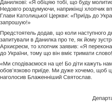
Данилкові: «Я обіцяю тобі, що буду молитис
Недовго роздумуючи, наприкінці хлопчик в
Глави Католицької Церкви: «Приїдь до Укра
запрошую!»
Предстоятель додав, що коли наступного дн
запитували в Данилка про те, як йому зустр
Архиєреєм, то хлопчик заявив: «Я перекон
до України, тому що він вміє тримати слово!
«Ми сподіваємося на це! Бо діти кажуть н
обов’язково приїде. Ми дуже хочемо, щоб ц
наголосив Блаженніший Святослав.
Департ