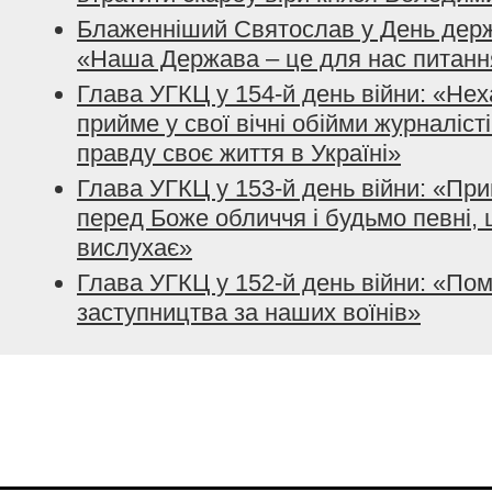
Блаженніший Святослав у День держ
«Наша Держава – це для нас питанн
Глава УГКЦ у 154-й день війни: «Нех
прийме у свої вічні обійми журналісті
правду своє життя в Україні»
Глава УГКЦ у 153-й день війни: «При
перед Боже обличчя і будьмо певні, 
вислухає»
Глава УГКЦ у 152-й день війни: «По
заступництва за наших воїнів»