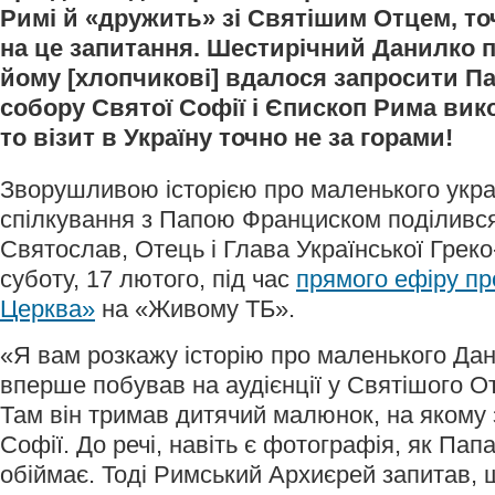
Римі й «дружить» зі Святішим Отцем, то
на це запитання. Шестирічний Данилко 
йому [хлопчикові] вдалося запросити П
собору Святої Софії і Єпископ Рима вик
то візит в Україну точно не за горами!
Зворушливою історією про маленького укра
спілкування з Папою Франциском поділивс
Святослав, Отець і Глава Української Греко
суботу, 17 лютого, під час
прямого ефіру пр
Церква»
на «Живому ТБ».
«Я вам розкажу історію про маленького Да
вперше побував на аудієнції у Святішого От
Там він тримав дитячий малюнок, на якому
Софії. До речі, навіть є фотографія, як Пап
обіймає. Тоді Римський Архиєрей запитав, 