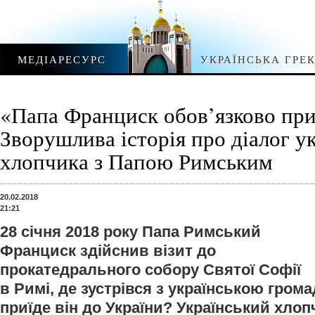
МЕДІАРЕСУРС
УКРАЇНСЬКА ГРЕ
«Папа Франциск обов’язково при
Зворушлива історія про діалог у
хлопчика з Папою Римським
20.02.2018
21:21
28 січня 2018 року Папа Римський
Франциск здійснив візит до
прокатедрального собору Святої Софії
в Римі, де зустрівся з українською громад
приїде він до України? Український хлоп