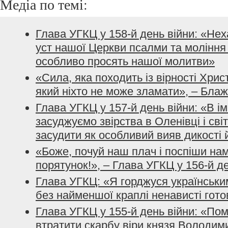
Медіа по темі:
Глава УГКЦ у 158-й день війни: «Не
уст нашої Церкви псалми та моління з
особливо просять нашої молитви»
«Сила, яка походить із вірності Хрис
який ніхто не може зламати», – Бла
Глава УГКЦ у 157-й день війни: «В і
засуджуємо звірства в Оленівці і сві
засудити як особливий вияв дикості 
«Боже, почуй наш плач і поспіши нам
порятунок!», – Глава УГКЦ у 156-й д
Глава УГКЦ: «Я горджуся українським
без найменшої краплі ненависті гото
Глава УГКЦ у 155-й день війни: «По
втратити скарбу віри князя Володим