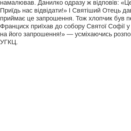
намалював. Данилко одразу ж відповів: «Ц
Приїдь нас відвідати!» І Святіший Отець да
приймає це запрошення. Тож хлопчик був 
Франциск приїхав до собору Святої Софії у 
на його запрошення!» — усміхаючись розпо
УГКЦ.