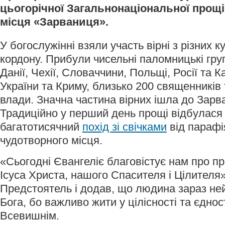
цьогорічної Загальнонаціональної прощі
місця «Зарваниця».
У богослужінні взяли участь вірні з різних ку
кордону. Прибули чисельні паломницькі групи
Данії, Чехії, Словаччини, Польщі, Росії та К
України та Криму, близько 200 священників
влади. Значна частина вірних ішла до Зарва
Традиційно у перший день прощі відбулас
багатотисячний
похід зі свічками
від парафі
чудотворного місця.
«Сьогодні Євангеліє благовістує нам про п
Ісуса Христа, нашого Спасителя і Цілителя»
Предстоятель і додав, що людина зараз не
Бога, бо важливо жити у цілісності та єдност
Всевишнім.