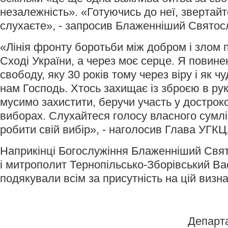
незалежність». «Готуючись до неї, звертайте
слухаєте», - запросив Блаженніший Святос
«Лінія фронту боротьби між добром і злом 
Сході України, а через моє серце. Я повине
свободу, яку 30 років тому через віру і як ч
нам Господь. Хтось захищає із зброєю в рук
мусимо захистити, беручи участь у достро
виборах. Слухайтеся голосу власного сумлі
робити свій вибір», - наголосив Глава УГКЦ
Наприкінці Богослужіння Блаженніший Свят
і митрополит Тернопільсько-Зборівський В
подякували всім за присутність на цій визна
Департ