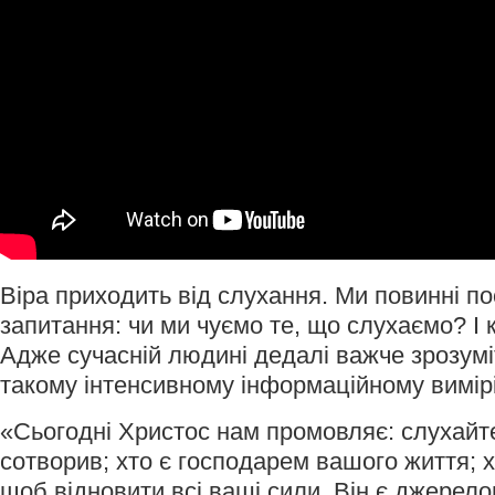
Віра приходить від слухання. Ми повинні по
запитання: чи ми чуємо те, що слухаємо? І 
Адже сучасній людині дедалі важче зрозуміт
такому інтенсивному інформаційному вимірі
«Сьогодні Христос нам промовляє: слухайте
сотворив; хто є господарем вашого життя; х
щоб відновити всі ваші сили. Він є джерело