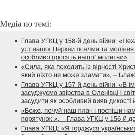
Медіа по темі:
Глава УГКЦ у 158-й день війни: «Не
уст нашої Церкви псалми та моління з
особливо просять нашої молитви»
«Сила, яка походить із вірності Хрис
який ніхто не може зламати», – Бла
Глава УГКЦ у 157-й день війни: «В і
засуджуємо звірства в Оленівці і сві
засудити як особливий вияв дикості 
«Боже, почуй наш плач і поспіши нам
порятунок!», – Глава УГКЦ у 156-й д
Глава УГКЦ: «Я горджуся українським