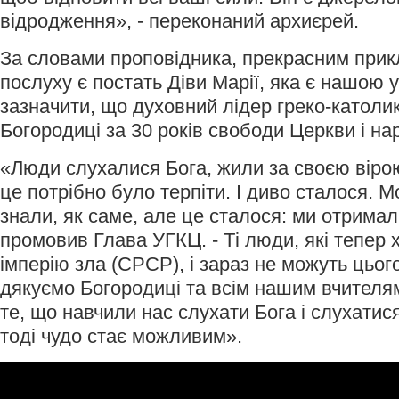
відродження», - переконаний архиєрей.
За словами проповідника, прекрасним прик
послуху є постать Діви Марії, яка є нашою 
зазначити, що духовний лідер греко-католи
Богородиці за 30 років свободи Церкви і на
«Люди слухалися Бога, жили за своєю вірою 
це потрібно було терпіти. І диво сталося. М
знали, як саме, але це сталося: ми отримал
промовив Глава УГКЦ. - Ті люди, які тепер 
імперію зла (СРСР), і зараз не можуть цьог
дякуємо Богородиці та всім нашим вчителям
те, що навчили нас слухати Бога і слухатис
тоді чудо стає можливим».