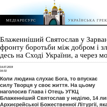
МЕДІАРЕСУРС
УКРАЇНСЬКА ГРЕ
Блаженніший Святослав у Зарван
фронту боротьби між добром і зл
десь на Сході України, а через м
14.07.2019
16:32
Коли людина слухає Бога, то впускає
силу Творця у своє життя. На цьому
наголосив Глава і Отець УГКЦ
Блаженніший Святослав у неділю, 14 лип
Архиєрейської Божественної Літургії, як