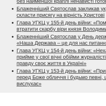
без найменшої краплі ненависті гото
Блаженніший Святослав закликав ук
скласти присягу на вірність Христові
Глава УГКЦ у 155-й день війни: «По
втратити скарбу віри князя Володим
Блаженніший Святослав у День держ
«Наша Держава – це для нас питанн
Глава УГКЦ у 154-й день війни: «Нех
прийме у свої вічні обійми журналісті
правду своє життя в Україні»
Глава УГКЦ у 153-й день війни: «При
перед Боже обличчя і будьмо певні, 
вислухає»