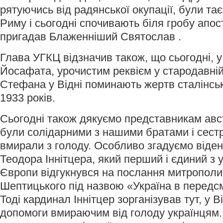
рятуючись від радянської окупації, були та
Риму і сьогодні спочивають біля гробу апос
пригадав Блаженніший Святослав .
Глава УГКЦ відзначив також, що сьогодні, у
Йосафата, урочистим реквієм у стародавній
Стефана у Відні поминають жертв сталінсь
1933 років.
Сьогодні також дякуємо представникам авст
були солідарними з нашими братами і сестра
вмирали з голоду. Особливо згадуємо віде
Теодора Іннітцера, який перший і єдиний з у
Європи відгукнувся на послання митропол
Шептицького під назвою «Україна в передс
Тоді кардинал Іннітцер зорганізував тут, у В
допомоги вмираючим від голоду українцям. 