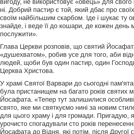
вигоду, не використовує «овець» для свого
ні. Добрий пастир є той, який дбає про свої
своїм найбільшим скарбом. Іде і шукає ту ов
знайде, і веде її до кошари, де кожен день 
послужити».
Глава Церкви розповів, що святий Йосафат, 
«душехватом», робив усе для того, аби від
людей, щоби був один пастир, один Господь
Церква Христова.
У храмі Святої Варвари до сьогодні пам'ят
була пристанищем на багато років святих м
Йосафата. «Тепер тут залишилися особливі 
свято, яке ми святкуємо нині за новим стил
для цього храму і для громади. Пригадую, я
урочисто спогадували сто років перенесенн
Йосафата до Відня, які потім, після Другої с