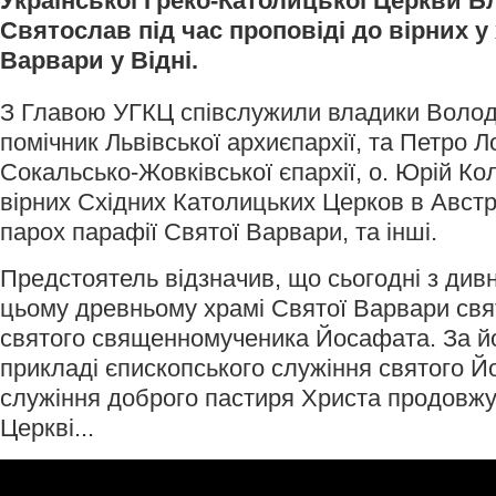
Української Греко-Католицької Церкви 
Святослав під час проповіді до вірних у
Варвари у Відні.
З Главою УГКЦ співслужили владики Волод
помічник Львівської архиєпархії, та Петро Л
Сокальсько-Жовківської єпархії, о. Юрій Кол
вірних Східних Католицьких Церков в Австрі
парох парафії Святої Варвари, та інші.
Предстоятель відзначив, що сьогодні з див
цьому древньому храмі Святої Варвари свя
святого священномученика Йосафата. За йо
прикладі єпископського служіння святого 
служіння доброго пастиря Христа продовжу
Церкві...