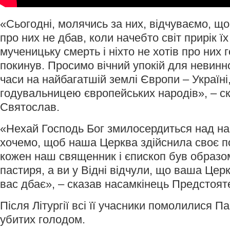
«Сьогодні, молячись за них, відчуваємо, що 
про них не дбав, коли начебто світ прирік ї
мученицьку смерть і ніхто не хотів про них 
покинув. Просимо вічний упокій для невинно
часи на найбагатшій землі Європи – Україні
годувальницею європейських народів», – с
Святослав.
«Нехай Господь Бог змилосердиться над н
хочемо, щоб наша Церква здійснила своє 
кожен наш священник і єпископ був образо
пастиря, а ви у Відні відчули, що ваша Цер
вас дбає», – сказав насамкінець Предстоят
Після Літургії всі її учасники помолилися Па
убитих голодом.