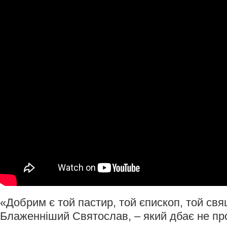
«Добрим є той пастир, той єпископ, той св
Блаженніший Святослав, – який дбає не пр