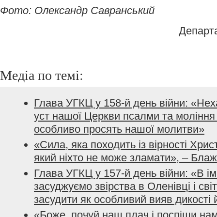
Фото: Олександр Савранський
Департ
Медіа по темі:
Глава УГКЦ у 158-й день війни: «Не
уст нашої Церкви псалми та моління з
особливо просять нашої молитви»
«Сила, яка походить із вірності Хрис
який ніхто не може зламати», – Бла
Глава УГКЦ у 157-й день війни: «В і
засуджуємо звірства в Оленівці і сві
засудити як особливий вияв дикості 
«Боже, почуй наш плач і поспіши нам