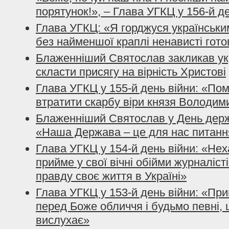
порятунок!», – Глава УГКЦ у 156-й д
Глава УГКЦ: «Я горджуся українським
без найменшої краплі ненависті гото
Блаженніший Святослав закликав ук
скласти присягу на вірність Христові
Глава УГКЦ у 155-й день війни: «По
втратити скарбу віри князя Володим
Блаженніший Святослав у День держ
«Наша Держава – це для нас питанн
Глава УГКЦ у 154-й день війни: «Нех
прийме у свої вічні обійми журналісті
правду своє життя в Україні»
Глава УГКЦ у 153-й день війни: «При
перед Боже обличчя і будьмо певні, 
вислухає»