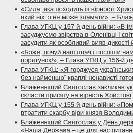
«Сила, яка походить із вірності Хрис
який ніхто не може зламати», – Бла
Глава УГКЦ у 157-й день війни: «В і
засуджуємо звірства в Оленівці і сві
засудити як особливий вияв дикості 
«Боже, почуй наш плач і поспіши нам
порятунок!», – Глава УГКЦ у 156-й д
Глава УГКЦ: «Я горджуся українським
без найменшої краплі ненависті гото
Блаженніший Святослав закликав ук
скласти присягу на вірність Христові
Глава УГКЦ у 155-й день війни: «По
втратити скарбу віри князя Володим
Блаженніший Святослав у День держ
«Наша Держава – це для нас питанн