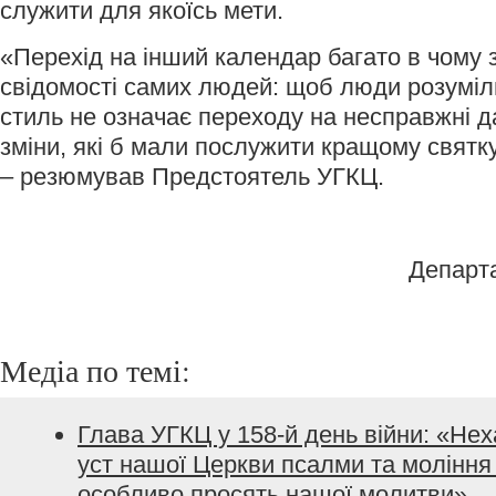
служити для якоїсь мети.
«Перехід на інший календар багато в чому 
свідомості самих людей: щоб люди розуміл
стиль не означає переходу на несправжні да
зміни, які б мали послужити кращому святк
– резюмував Предстоятель УГКЦ.
Департ
Медіа по темі:
Глава УГКЦ у 158-й день війни: «Не
уст нашої Церкви псалми та моління з
особливо просять нашої молитви»