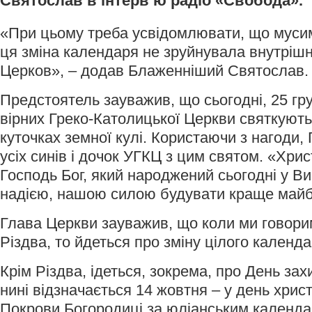
Святослав в інтерв’ю радіо «Свобода».
«При цьому треба усвідомлювати, що муси
ця зміна календаря не зруйнувала внутрішн
Церков», – додав Блаженніший Святослав.
Предстоятель зауважив, що сьогодні, 25 гр
вірних Греко-Католицької Церкви святкують 
куточках земної кулі. Користаючи з нагоди,
усіх синів і дочок УГКЦ з цим святом. «Хри
Господь Бог, який народжений сьогодні у 
надією, нашою силою будувати краще майбу
Глава Церкви зауважив, що коли ми говори
Різдва, то йдеться про зміну цілого календа
Крім Різдва, ідеться, зокрема, про День зах
нині відзначається 14 жовтня – у день хрис
Покрови Богородиці за юліанським календа