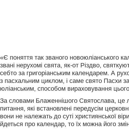
«Є поняття так званого новоюліанського ка
звані нерухомі свята, як-от Різдво, святкую
себто за григоріанським календарем. А рухом
з пасхальним циклом, і саме свято Пасхи з
юліанським, способом вираховування цього 
За словами Блаженнішого Святослава, це 
питання, які встановлені передусім церковн
вони не належать до суті християнської віри
йдеться про календар, то їх можна його змі