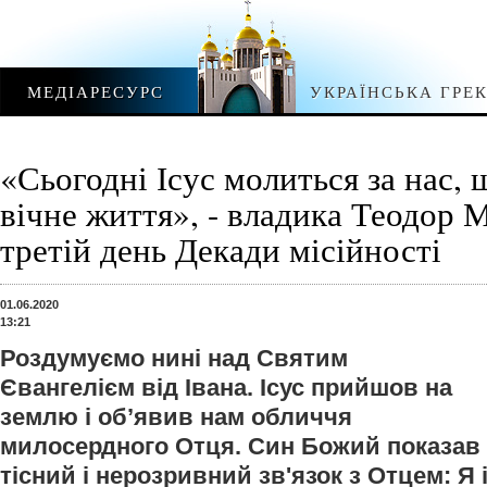
МЕДІАРЕСУРС
УКРАЇНСЬКА ГРЕ
«Сьогодні Ісус молиться за нас,
вічне життя», - владика Теодор
третій день Декади місійності
01.06.2020
13:21
Роздумуємо нині над Святим
Євангелієм від Івана. Ісус прийшов на
землю і об’явив нам обличчя
милосердного Отця. Син Божий показав
тісний і нерозривний зв'язок з Отцем: Я і