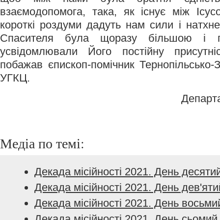
взаємодопомога, така, як існує між Ісу
короткі роздуми дадуть нам сили і натхн
Спасителя була щоразу більшою і
усвідомлювали Його постійну присутні
побажав єпископ-помічник Тернопільсько-З
УГКЦ.
Департ
Медіа по темі:
Декада місійності 2021. День десяти
Декада місійності 2021. День дев'яти
Декада місійності 2021. День восьми
Декада місійності 2021. День сьомий