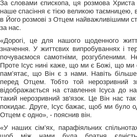
За словами єпископа, ця розмова Христа
наше спасіння є тією великою таємницею, в 
в Його розмові з Отцем найважливішими ст
за нас.
«Дорогі, це для нашого щоденного жит
значення. У життєвих випробуваннях і те
почуваємося самотніми, розгубленими. Н
Проте Ісус нині каже, що ми є Божі, що ми 
пам’ятає, що Він є з нами. Навіть більше
перед Отцем. Тобто той нерозривний з
відображається на ставлення Ісуса до н
такий нерозривний зв'язок. Це Він нас та
покидає. Друге, Ісус бажає, щоб ми було од
Отцем є одно», - пояснив він.
«У наших сім’ях, парафіяльних спільнотах
щоб між нами була братня єдність,