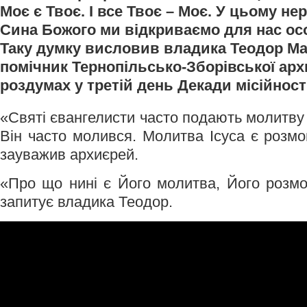
Моє є Твоє. І все Твоє – Моє. У цьому н
Сина Божого ми відкриваємо для нас о
Таку думку висловив владика Теодор Ма
помічник Тернопільсько-Зборівської архи
роздумах у третій день Декади місійності
«Святі євангелисти часто подають молитву
Він часто молився. Молитва Ісуса є розмо
зауважив архиєрей.
«Про що нині є Його молитва, Його розм
запитує владика Теодор.