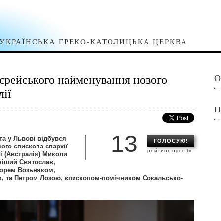
УКРАЇНСЬКА ГРЕКО-КАТОЛИЦЬКА ЦЕРКВА
иєрейського найменування нового
О
лії
П
13
та у Львові відбувся
ГОЛОСУЮ!
ого єпископа єпархії
рейтинг ugcc.tv
і (Австралія) Миколи
ніший Святослав,
Ігорем Возьняком,
, та Петром Лозою, єпископом-помічником Сокальсько-