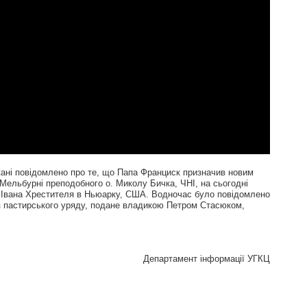
икані повідомлено про те, що Папа Франциск призначив новим
Мельбурні преподобного о. Миколу Бичка, ЧНІ, на сьогодні
о Івана Хрестителя в Ньюарку, США. Водночас було повідомлено
з пастирського уряду, подане владикою Петром Стасюком,
Департамент інформації УГКЦ