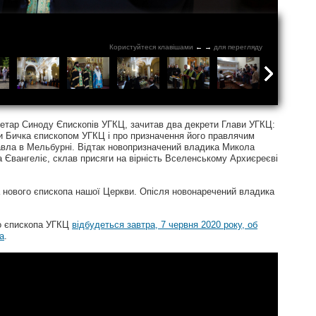
Користуйтеся клавішами
←
→
для перегляду
етар Синоду Єпископів УГКЦ, зачитав два декрети Глави УГКЦ:
и Бичка єпископом УГКЦ і про призначення його правлячим
Павла в Мельбурні. Відтак новопризначений владика Микола
а Євангеліє, склав присяги на вірність Вселенському Архиєреєві
 нового єпископа нашої Церкви. Опісля новонаречений владика
го єпископа УГКЦ
відбудеться завтра, 7 червня 2020 року, об
а
.