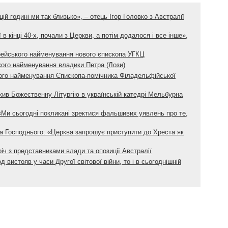
цій годині ми так близько», – отець Ігор Головко з Австралії
ї в кінці 40-х, почали з Церкви, а потім додалося і все інше»,
рейського найменування нового єпископа УГКЦ
кого найменування владики Петра (Лози)
ого найменування Єпископа-помічника Філадельфійської
ив Божественну Літургію в українській катедрі Мельбурна
«Ми сьогодні покликані зректися фальшивих уявлень про те,
 Господнього: «Церква запрошує приступити до Хреста як
іч з представниками влади та опозиції Австралії
 вистояв у часи Другої світової війни, то і в сьогоднішній