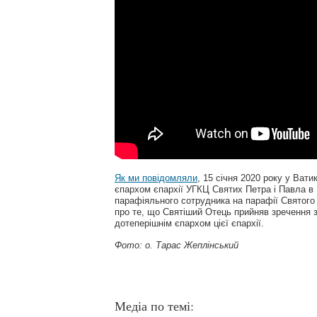
Як ми повідомляли
, 15 січня 2020 року у Ват
єпархом єпархії УГКЦ Святих Петра і Павла в 
парафіяльного сотрудника на парафії Святог
про те, що Святіший Отець прийняв зречення 
дотеперішнім єпархом цієї єпархії.
Фото: о. Тарас Жеплінський
Медіа по темі: