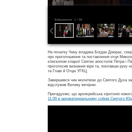
Зображення
1
/ 38
На початку Чину владика Богдан Дзюрах, секр
про проголошення та поставлення отця Микол
єпископом єпархії Святих апостолів Петра і 
проголосив визнання віри та, поклавши руку н
та Главі й Отцю УГКЦ.
Завершився чин молитвою до Святого Духа за
відслужив Велику вечірню.
Пригадуємо, що архиєрейська хіротонія ново
11:00 в архикатедральному соборі Святого Юр