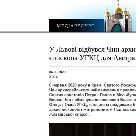
МЕДІАРЕСУРС
У Львові відбувся Чин арх
єпископа УГКЦ для Австра
06.06.2020
21:16
6 червня 2020 року в храмі Святого Йосафа
Чин архиєрейського найменування правляч
Святих апостолів Петра і Павла в Мельбурн
Бичка. Чин найменування звершив Блажен
Отець і Глава УГКЦ, спільно із владиками 
архиєпископом і митрополитом Львівським
Жовківської єпархії.