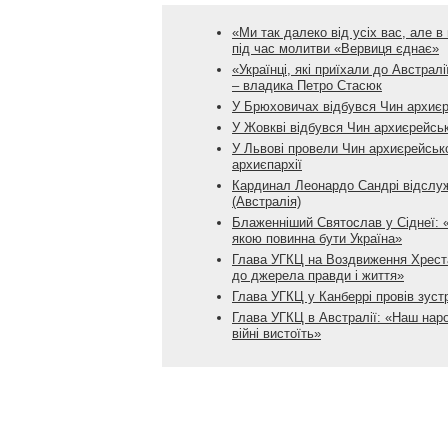
«Ми так далеко від усіх вас, але в 
під час молитви «Вервиця єднає»
«Українці, які приїхали до Австралі
– владика Петро Стасюк
У Брюховичах відбувся Чин архиє
У Жовкві відбувся Чин архиєрейсь
У Львові провели Чин архиєрейськ
архиєпархії
Кардинал Леонардо Сандрі відслуж
(Австралія)
Блаженніший Святослав у Сіднеї: 
якою повинна бути Україна»
Глава УГКЦ на Воздвиження Хреста
до джерела правди і життя»
Глава УГКЦ у Канберрі провів зустр
Глава УГКЦ в Австралії: «Наш народ
війні вистоїть»