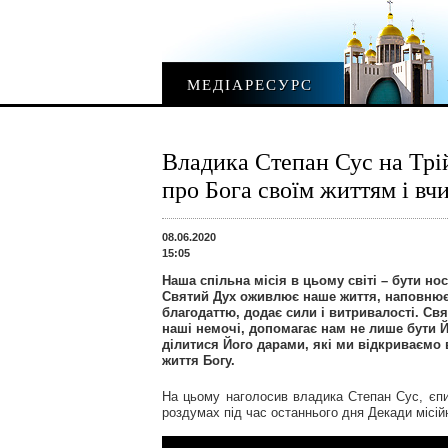
МЕДІАРЕСУРС
Владика Степан Сус на Трі
про Бога своїм життям і в
08.06.2020
15:05
Наша спільна місія в цьому світі – бути но
Святий Дух оживлює наше життя, наповнює
благодаттю, додає сили і витривалості. Св
наші немочі, допомагає нам не лише бути Й
ділитися Його дарами, які ми відкриваємо 
життя Богу.
На цьому наголосив владика Степан Сус, єпи
роздумах під час останнього дня Декади місійн