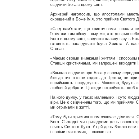
свідчити Бога в цьому світі.
Архиєрей наголосив, що апостолами мають
охрещений в Боже ім’я, хто прийняв Святого Д
«Слід пам’ятати, що християнами почали себ
їхнім життям збоку. Тому ми, хто довірив себ
Бога в цьому світі, свідчити власну віру в Бо
готовність наслідувати Ісуса Христа. А нас
Степан.
«Маємо своїми вчинками і життям і способом 
Ставши християнами, ми запрошені виходити із
«Замало свідчити про Бога у своєму середови
йти до тих, хто не ходить до Церкви, не віри
сприймають і осуджують. Можливо, будуть з 
любові й доброти. Ці люди потребують, щоб хт
На його думку, у таких маленьких і суто люд
віри. Це є свідченням того, що ми прийняли Св
ми отримали в житті.
«Тому бути християнином означає ділитися. О
Бога. Сьогодні ми пригадуємо день нашого х
печать Святого Духа. У цей день бажаю всім 
і своїми вчинками», – сказав він.