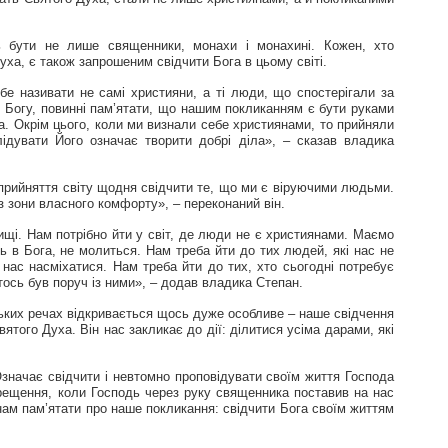
 бути не лише священники, монахи і монахині. Кожен, хто
уха, є також запрошеним свідчити Бога в цьому світі.
е називати не самі християни, а ті люди, що спостерігали за
е Богу, повинні пам’ятати, що нашим покликанням є бути руками
га. Окрім цього, коли ми визнали себе християнами, то прийняли
лідувати Його означає творити добрі діла», – сказав владика
прийняття світу щодня свідчити те, що ми є віруючими людьми.
 зони власного комфорту», – переконаний він.
щі. Нам потрібно йти у світ, де люди не є християнами. Маємо
ть в Бога, не молиться. Нам треба йти до тих людей, які нас не
нас насміхатися. Нам треба йти до тих, хто сьогодні потребує
ось був поруч із ними», – додав владика Степан.
ських речах відкривається щось дуже особливе – наше свідчення
ятого Духа. Він нас закликає до дії: ділитися усіма дарами, які
значає свідчити і невтомно проповідувати своїм життя Господа
рещення, коли Господь через руку священника поставив на нас
нам пам’ятати про наше покликання: свідчити Бога своїм життям