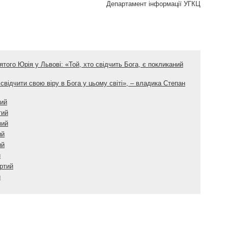
Департамент інформації УГКЦ
того Юрія у Львові: «Той, хто свідчить Бога, є покликаний
свідчити свою віру в Бога у цьому світі», – владика Степан
тий
тий
мий
ий
ий
й
ертий
й