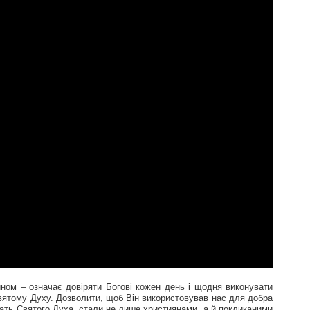
ном – означає довіряти Богові кожен день і щодня виконувати
вятому Духу. Дозволити, щоб Він використовував нас для добра
чать Святого Духа, стали не лише християнами, а й покликаними