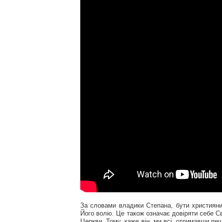
За словами владики Степана, бути християни
Його волю. Це також означає довіряти себе С
Церкви. Тому, каже він, ми всі, отримавши пе