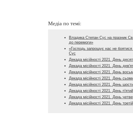
Медіа по темі:
Владика Степан Сус на празник Свя
до перемоги»
«Господь запрошує нас не боятися 
Сус
Декада місійності 2021. День деся
Декада місійності 2021. День дев'я
Декада місійності 2021. День вось
Декада місійності 2021. День сьом
Декада місійності 2021. День шост
Декада місійності 2021. День п'яти
Декада місійності 2021. День четв
Декада місійності 2021. День треті