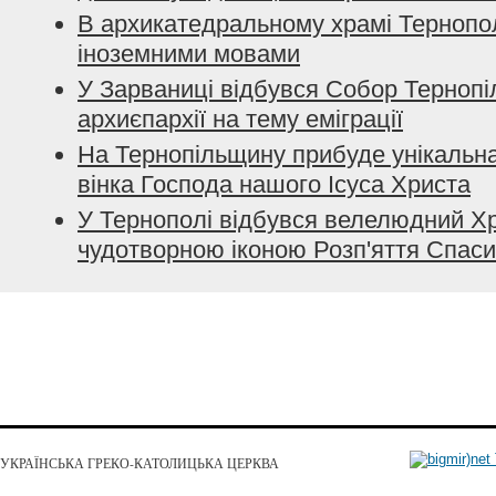
В архикатедральному храмі Тернопол
іноземними мовами
У Зарваниці відбувся Собор Тернопі
архиєпархії на тему еміграції
На Тернопільщину прибуде унікальна
вінка Господа нашого Ісуса Христа
У Тернополі відбувся велелюдний Хр
чудотворною іконою Розп'яття Спас
УКРАЇНСЬКА ГРЕКО-КАТОЛИЦЬКА ЦЕРКВА