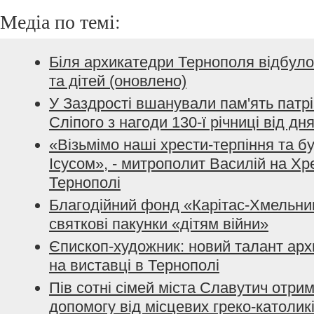
Медіа по темі:
Біля архикатедри Тернополя відбуло
та дітей (оновлено)
У Заздрості вшанували пам'ять патр
Сліпого з нагоди 130-ї річниці від д
«Візьмімо наші хрести-терпіння та б
Ісусом», - митрополит Василій на Хре
Тернополі
Благодійний фонд «Карітас-Хмельни
святкові пакунки «дітям війни»
Єпископ-художник: новий талант ар
на виставці в Тернополі
Пів сотні сімей міста Славутич отри
допомогу від місцевих греко-католик