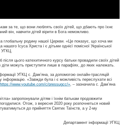
ам за те, що вони люблять своїх дітей, що дбають про їхнє
ний він, навчити дітей вірити в Бога неможливо.
ла глобальну родину нашої Церкви. «Це показує, що хоча ми
да нашого Ісуса Христа і є дітьми однієї помісної Української
а УГКЦ.
після цього катехитичного курсу батьки провадили своїх дітей
в діти можуть приступити лише в парафіях, до яких належать.
нформації УГКЦ с. Дам’яна, за допомогою онлайн-трасляцій
ну інформацію. «Завжди була і є можливість переслухати всі
https://www.youtube.com/c/pressugcc/»
, – зазначила с. Дам’яна
ітла» запропонували дітям і їхнім батькам продовжити
 погодилися. Отож, з вересня 2020 року розпочнеться новий
готуватимуться до прийняття Святих Таїнств, а у 2-му
Департамент інформації УГКЦ