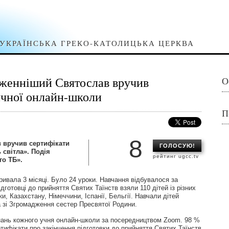
УКРАЇНСЬКА ГРЕКО-КАТОЛИЦЬКА ЦЕРКВА
аженніший Святослав вручив
О
ичної онлайн-школи
П
8
в вручив сертифікати
ГОЛОСУЮ!
 світла». Подія
рейтинг ugcc.tv
го ТБ».
ивала 3 місяці. Було 24 уроки. Навчання відбувалося за
готовці до прийняття Святих Таїнств взяли 110 дітей із різних
и, Казахстану, Німеччини, Іспанії, Бельгії. Навчали дітей
 зі Згромадження сестер Пресвятої Родини.
знань кожного учня онлайн-школи за посередництвом Zoom. 98 %
тифікати про закінчення підготовки до прийняття Святих Таїнств