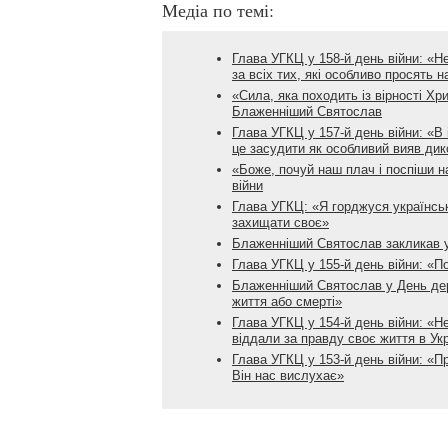
Медіа по темі:
Глава УГКЦ у 158-й день війни: «Н
за всіх тих, які особливо просять 
«Сила, яка походить із вірності Хр
Блаженніший Святослав
Глава УГКЦ у 157-й день війни: «В 
це засудити як особливий вияв дик
«Боже, почуй наш плач і поспіши н
війни
Глава УГКЦ: «Я горджуся українськ
захищати своє»
Блаженніший Святослав закликав ук
Глава УГКЦ у 155-й день війни: «П
Блаженніший Святослав у День дер
життя або смерті»
Глава УГКЦ у 154-й день війни: «Не
віддали за правду своє життя в Укр
Глава УГКЦ у 153-й день війни: «П
Він нас вислухає»