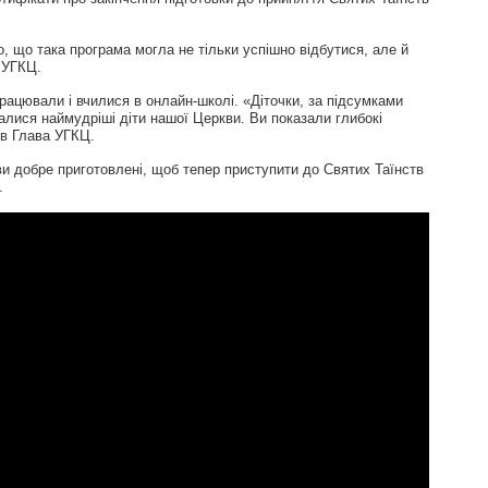
о, що така програма могла не тільки успішно відбутися, але й
 УГКЦ.
рацювали і вчилися в онлайн-школі. «Діточки, за підсумками
ралися наймудріші діти нашої Церкви. Ви показали глибокі
ив Глава УГКЦ.
ви добре приготовлені, щоб тепер приступити до Святих Таїнств
.