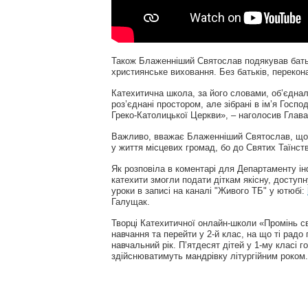
Також Блаженніший Святослав подякував батьк
християнське виховання. Без батьків, перекона
Катехитична школа, за його словами, об’єдна
роз’єднані простором, але зібрані в ім’я Госпо
Греко-Католицької Церкви», – наголосив Глав
Важливо, вважає Блаженніший Святослав, щоб 
у життя місцевих громад, бо до Святих Таїнст
Як розповіла в коментарі для Департаменту і
катехити змогли подати діткам якісну, доступ
уроки в записі на каналі "Живого ТБ" у ютюбі:
Галущак.
Творці Катехитичної онлайн-школи «Промінь св
навчання та перейти у 2-й клас, на що ті радо
навчальний рік. П’ятдесят дітей у 1-му класі 
здійснюватимуть мандрівку літургійним роком.