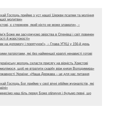
ехай Господь прийме з уст нашої Церкви псалми та моління
нашої молитви»
истові, є стержнем, який ніхто не може зламати», –
ім’я Боже ми засуджуємо звірства в Оленівці і світ повинен
ості й жорстокості»
ам на допомогу і порятунок!», – Глава УГКЦ у 156-й день
ими патріотами, які без найменшої краплі ненависті готові
раїнську молодь скласти присягу на вірність Христові
омолімося, щоб не втратити скарбу віри князя Володимира»
жавності України: «Наша Держава – це для нас питання
хай Господь Бог прийме у свої вічні обійми журналістів, які
аїні»
ринесімо наш біль перед Боже обличчя і будьмо певні, що