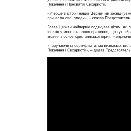
Покаяння і Пресвятої Євхаристії.
«Уперше в історії нашої Церкви ми засвідчуєм
принесла свої плоди», – сказав Предстоятель
Глава Церкви найперше подякував дітям, які п
іспитів у мене склалося враження, що тут зіб
знання з основ християнської віри», – відзнач
«І вручаючи ці сертифікати, ми визнаємо, що 
Покаяння і Євхаристії», – додав Предстоятель