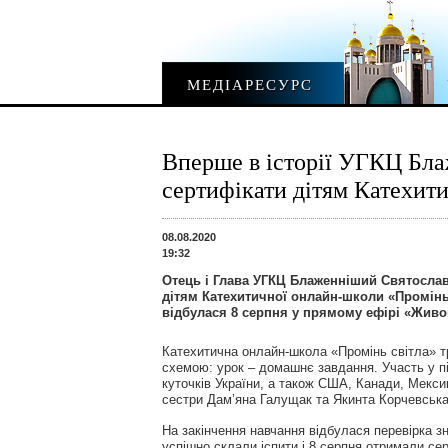
МЕДІАРЕСУРС
Вперше в історії УГКЦ Бл
сертифікати дітям Катехит
08.08.2020
19:32
Отець і Глава УГКЦ Блаженніший Святосла
дітям Катехитичної онлайн-школи «Промінь
відбулася 8 серпня у прямому ефірі «Живо
Катехитична онлайн-школа «Промінь світла» тр
схемою: урок – домашнє завдання. Участь у під
куточків України, а також США, Канади, Мексик
сестри Дам’яна Галущак та Якинта Корчевська
На закінчення навчання відбулася перевірка 
успішно склали іспити і 8 серпня отримали сер