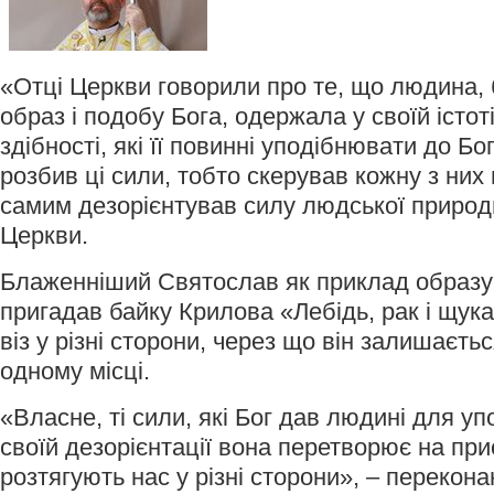
«Отці Церкви говорили про те, що людина,
образ і подобу Бога, одержала у своїй істоті
здібності, які її повинні уподібнювати до Бо
розбив ці сили, тобто скерував кожну з них
самим дезорієнтував силу людської природ
Церкви.
Блаженніший Святослав як приклад образу 
пригадав байку Крилова «Лебідь, рак і щука»
віз у різні сторони, через що він залишаєть
одному місці.
«Власне, ті сили, які Бог дав людині для у
своїй дезорієнтації вона перетворює на прис
розтягують нас у різні сторони», – перекона