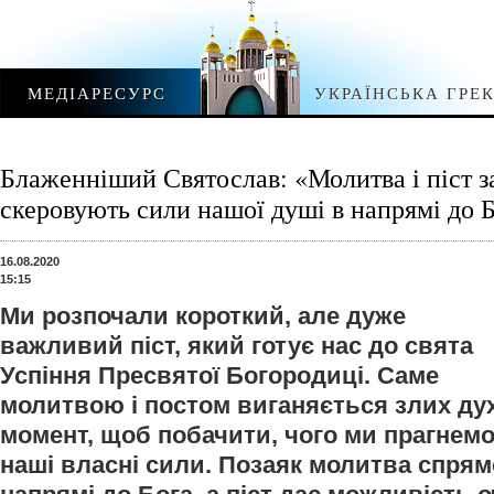
МЕДІАРЕСУРС
УКРАЇНСЬКА ГРЕ
Блаженніший Святослав: «Молитва і піст з
скеровують сили нашої душі в напрямі до 
16.08.2020
15:15
Ми розпочали короткий, але дуже
важливий піст, який готує нас до свята
Успіння Пресвятої Богородиці. Саме
молитвою і постом виганяється злих дух
момент, щоб побачити, чого ми прагнемо
наші власні сили. Позаяк молитва спрям