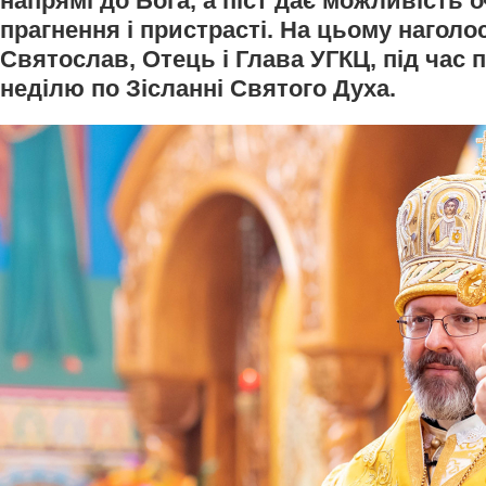
напрямі до Бога, а піст дає можливість 
прагнення і пристрасті. На цьому нагол
Святослав, Отець і Глава УГКЦ, під час п
неділю по Зісланні Святого Духа.