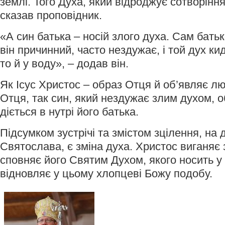
землі. Того Духа, який відроджує сотворіння
сказав проповідник.
«А син батька – носій злого духа. Сам бать
він причинний, часто нездужає, і той дух кид
то й у воду», – додав він.
Як Ісус Христос – образ Отця й об’являє л
Отця, так син, який нездужає злим духом, 
діється в нутрі його батька.
Підсумком зустрічі та змістом зцілення, на
Святослава, є зміна духа. Христос виганяє 
сповняє його Святим Духом, якого носить у
відновляє у цьому хлопцеві Божу подобу.