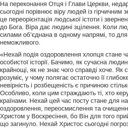
На переконання Отця і Глави Церкви, неда
сьогодні порівнює віру людей із гірчичним з
це переорієнтація людської істоти і зверне
до Бога. Віра дає людині зцілення. Коли л
силами об’єднана в одному напрямі, то для 
неможливого.
«Нехай подія оздоровлення хлопця стане 
особистої історії. Бачимо, як сучасна люди
крайнощі, як не знає чого справді хоче. Як
розуміє, у чому полягає остаточно її глибоке
невірність і розбещеність є причиною стільк
Особливо, коли цим страждають ті, хто кер
країнами. Нехай цей час посту стане для н
оздоровлення, переосмислення та очищенн
Христом у Воскресіння, бо Він для того при
що загинуло. Нехай Христос сьогодні погроз