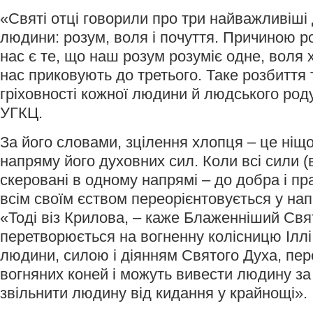
«Святі отці говорили про три найважливіші
людини: розум, воля і почуття. Причиною р
нас є те, що наш розум розуміє одне, воля х
нас приковують до третього. Таке розбиття 
гріховності кожної людини й людського род
УГКЦ.
За його словами, зцілення хлопця – це ніщ
напряму його духовних сил. Коли всі сили (в
скеровані в одному напрямі – до добра і пр
всім своїм єством переорієнтовується у нап
«Тоді віз Крилова, – каже Блаженніший Свя
перетворюється на вогненну колісницю Іллі.
людини, силою і діянням Святого Духа, пе
вогняних коней і можуть вивести людину за 
звільнити людину від кидання у крайнощі».