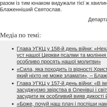
разом із тим юнаком видужали тієї ж хвили
Блаженніший Святослав.
Департ
Медіа по темі:
Глава УГКЦ у 158-й день війни: «Не
уст нашої Церкви псалми та моління з
особливо просять нашої молитви»
«Сила, яка походить із вірності Хрис
який ніхто не може зламати», – Бла
Глава УГКЦ у 157-й день війни: «В і
засуджуємо звірства в Оленівці і сві
засудити як особливий вияв дикості 
«Боже, почуй наш плач і поспіши нам