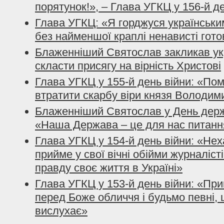
порятунок!», – Глава УГКЦ у 156-й д
Глава УГКЦ: «Я горджуся українським
без найменшої краплі ненависті гото
Блаженніший Святослав закликав ук
скласти присягу на вірність Христові
Глава УГКЦ у 155-й день війни: «По
втратити скарбу віри князя Володим
Блаженніший Святослав у День держ
«Наша Держава – це для нас питанн
Глава УГКЦ у 154-й день війни: «Нех
прийме у свої вічні обійми журналісті
правду своє життя в Україні»
Глава УГКЦ у 153-й день війни: «При
перед Боже обличчя і будьмо певні, 
вислухає»