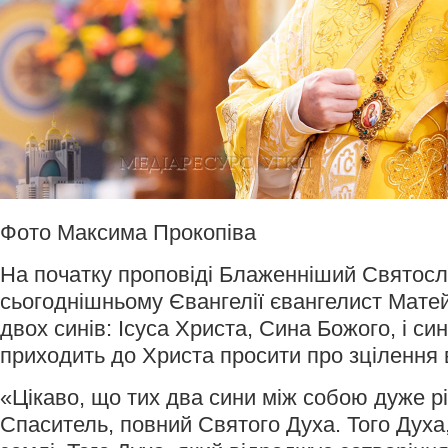
Фото Максима Прокопіва
На початку проповіді Блаженніший Святосл
сьогоднішньому Євангелії євангелист Матей
двох синів: Ісуса Христа, Сина Божого, і си
приходить до Христа просити про зцілення в
«Цікаво, що тих два сини між собою дуже р
Спаситель, повний Святого Духа. Того Духа