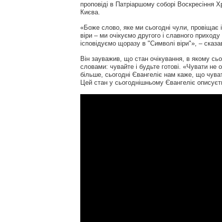
проповіді в Патріаршому соборі Воскресіння Х
Києва.
«Боже слово, яке ми сьогодні чули, провіщає 
віри – ми очікуємо другого і славного приходу
ісповідуємо щоразу в "Символі віри"», – сказа
Він зауважив, що стан очікування, в якому с
словами: чувайте і будьте готові. «Чувати не о
більше, сьогодні Євангеліє нам каже, що чуват
Цей стан у сьогоднішньому Євангеліє описуєть