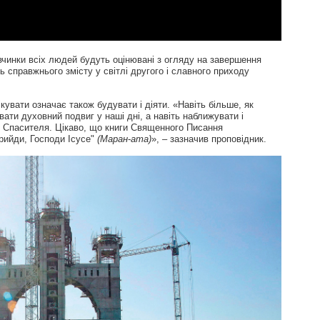
вчинки всіх людей будуть оцінювані з огляду на завершення
ть справжнього змісту у світлі другого і славного приходу
увати означає також будувати і діяти. «Навіть більше, як
вати духовний подвиг у наші дні, а навіть наближувати і
 Спасителя. Цікаво, що книги Священного Писання
рийди, Господи Ісусе"
(Маран
-
ата)
», – зазначив проповідник.