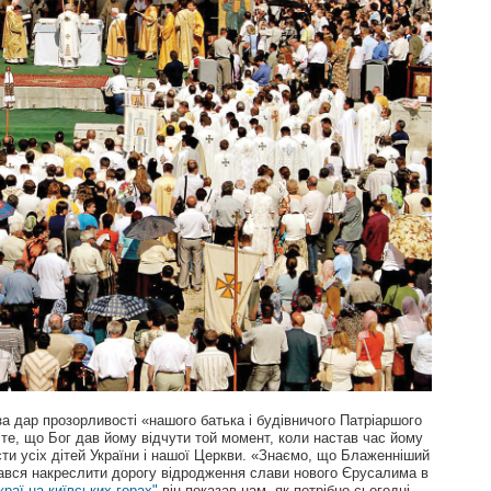
а дар прозорливості «нашого батька і будівничого Патріаршого
те, що Бог дав йому відчути той момент, коли настав час йому
ти усіх дітей України і нашої Церкви. «Знаємо, що Блаженніший
ався накреслити дорогу відродження слави нового Єрусалима в
раї на київських горах"
він показав нам, як потрібно сьогодні