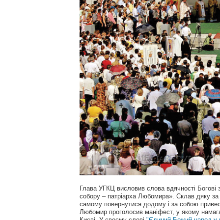
Глава УГКЦ висловив слова вдячності Богові з
собору – патріарха Любомира». Склав дяку за 
самому повернутися додому і за собою привес
Любомир проголосив маніфест, у якому намаг
Києві. У своєму слові
"Єдиний Божий народ у к