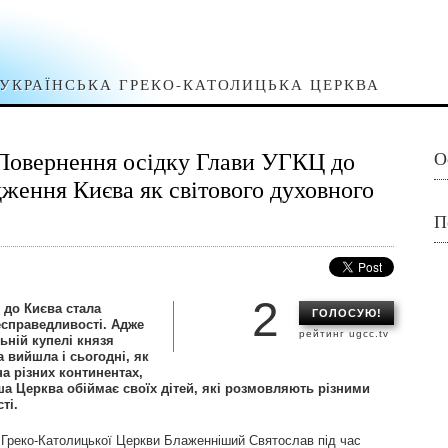
УКРАЇНСЬКА ГРЕКО-КАТОЛИЦЬКА ЦЕРКВА
Повернення осідку Глави УГКЦ до
О
дження Києва як світового духовного
П
2
 до Києва стала
ГОЛОСУЮ!
справедливості. Адже
рейтинг ugcc.tv
ьній купелі князя
а вийшла і сьогодні, як
а різних континентах,
наша Церква обіймає своїх дітей, які розмовляють різними
ті.
ї Греко-Католицької Церкви Блаженніший Святослав під час