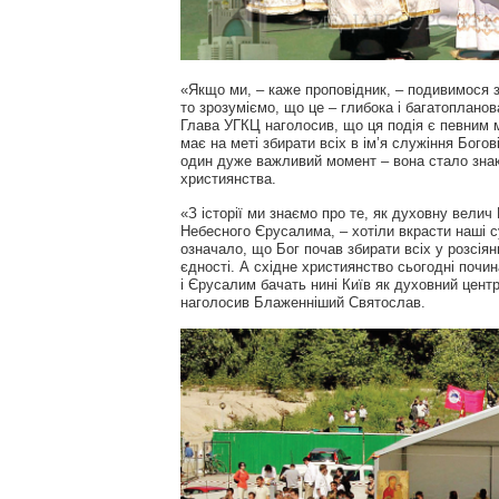
«Якщо ми, – каже проповідник, – подивимося з 
то зрозуміємо, що це – глибока і багатопланов
Глава УГКЦ наголосив, що ця подія є певним
має на меті збирати всіх в ім’я служіння Бого
один дуже важливий момент – вона стало знак
християнства.
«З історії ми знаємо про те, як духовну велич
Небесного Єрусалима, – хотіли вкрасти наші с
означало, що Бог почав збирати всіх у розсіян
єдності. А східне християнство сьогодні почи
і Єрусалим бачать нині Київ як духовний центр
наголосив Блаженніший Святослав.