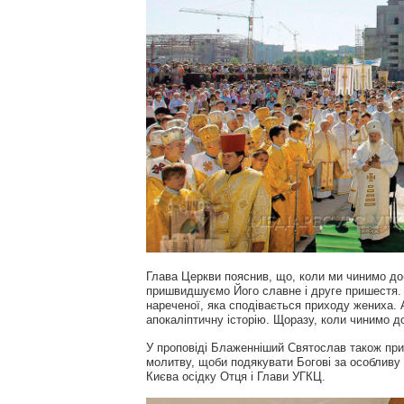
Глава Церкви пояснив, що, коли ми чинимо доб
пришвидшуємо Його славне і друге пришестя. То
нареченої, яка сподівається приходу жениха. А
апокаліптичну історію. Щоразу, коли чинимо 
У проповіді Блаженніший Святослав також приг
молитву, щоби подякувати Богові за особливу 
Києва осідку Отця і Глави УГКЦ.