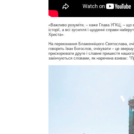
«Важливо розуміти, – каже Глава УГКЦ, – що 
історії, а всі зусилля і щоденні справи наберу
Христа».
На переконання Блаженнішого Святослава, очік
говорить Іван Богослов, очікувати – це звершу
прискорювати друге і славне пришестя нашого
закінчуються словами, як наречена взиває: "П