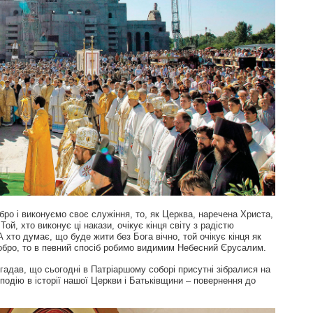
ро і виконуємо своє служіння, то, як Церква, наречена Христа,
й, хто виконує ці накази, очікує кінця світу з радістю
 хто думає, що буде жити без Бога вічно, той очікує кінця як
добро, то в певний спосіб робимо видимим Небесний Єрусалим.
адав, що сьогодні в Патріаршому соборі присутні зібралися на
подію в історії нашої Церкви і Батьківщини – повернення до