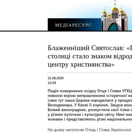
МЕДІАРЕСУРС
Блаженніший Святослав: «
столиці стало знаком відро
центру християнства»
21.08.2020
12:59
Подія повернення осідку Отця і Глави УГКЦ
певною мірою виправленням історичної не
саме тут наша Церква народилася у хрещал
Володимира. У Києві її коріння. Звідси вон
Божий виноградник, розпустила свої гілки н
у різних куточках і культурах світу. Нині 
мовами і представляють різні національнос
На цьому наголосив Отець і Глава Українсько