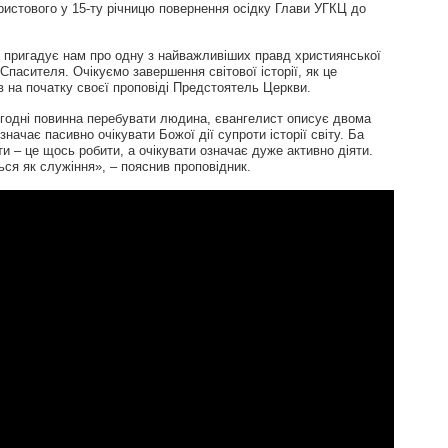
ристового у 15-ту річницю повернення осідку Глави УГКЦ до
і пригадує нам про одну з найважливіших правд християнської
 Спасителя. Очікуємо завершення світової історії, як це
в на початку своєї проповіді Предстоятель Церкви.
ьогодні повинна перебувати людина, євангелист описує двома
значає пасивно очікувати Божої дії супроти історії світу. Ба
и – це щось робити, а очікувати означає дуже активно діяти.
ся як служіння», – пояснив проповідник.