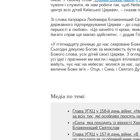
чувати і служити, як нам робити так, щоб Не
центрі всіх дітей Київської Церкви», – сказав 
Зі слова патріарха Любомира Блаженніший Свя
державного підпорядкування Церкви – до соціа
першості в любові». «Це начебто ті кроки, яки
багато справ ще маємо здійснити», – додав Г
«У п’ятнадцяту річницю до нас скероване Боже
Сьогодні дякуємо Богові за можливість бути в
Божого слова, усіх дітей своєї Церкви. З огля
усі ідеї і прагнення ми могли і надалі втілюв
мабуть, чує нас на небесах: молися за нас, щ
величне Боже ім’я – Отця, і Сина, і Святого Д
Медіа по темі:
Глава УГКЦ у 158-й день війни: «Н
за всіх тих, які особливо просять 
«Сила, яка походить із вірності Хр
Блаженніший Святослав
Глава УГКЦ у 157-й день війни: «В 
це засудити як особливий вияв дик