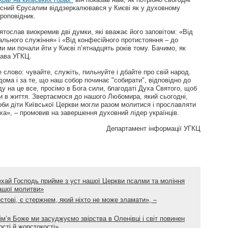
бесний Єрусалим віддзеркалювався у Києві як у духовному
проповідник.
тослав виокремив дві думки, які вважає його заповітом: «Від
льного служіння» і «Від конфесійного протистояння – до
ми ми почали йти у Києві п’ятнадцять років тому. Бачимо, як
лава УГКЦ.
 слово: чувайте, служіть, пильнуйте і дбайте про свій народ.
дома і за те, що наш собор починає "собирати", відповідно до
ду на це все, просімо в Бога сили, благодаті Духа Святого, щоб
ати в життя. Звертаємося до нашого Любомира, який сьогодні,
оби діти Київської Церкви могли разом молитися і прославляти
уха», – промовив на завершення духовний лідер українців.
Департамент інформації УГКЦ
ехай Господь прийме з уст нашої Церкви псалми та моління
нашої молитви»
истові, є стержнем, який ніхто не може зламати», –
ім’я Боже ми засуджуємо звірства в Оленівці і світ повинен
ості й жорстокості»