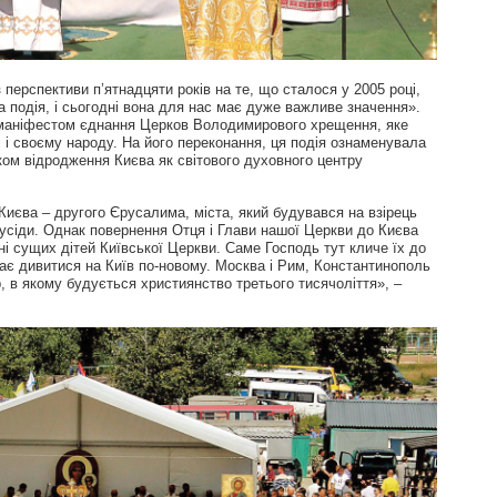
перспективи п’ятнадцяти років на те, що сталося у 2005 році,
а подія, і сьогодні вона для нас має дуже важливе значення».
 маніфестом єднання Церков Володимирового хрещення, яке
ві і своєму народу. На його переконання, ця подія ознаменувала
ом відродження Києва як світового духовного центру
 Києва – другого Єрусалима, міста, який будувався на взірець
усіди. Однак повернення Отця і Глави нашої Церкви до Києва
ні сущих дітей Київської Церкви. Саме Господь тут кличе їх до
нає дивитися на Київ по-новому. Москва і Рим, Константинополь
, в якому будується християнство третього тисячоліття», –