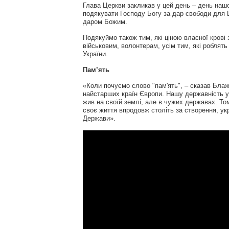
Глава Церкви закликав у цей день – день нашої
подякувати Господу Богу за дар свободи для Ц
даром Божим.
Подякуймо також тим, які ціною власної крові
військовим, волонтерам, усім тим, які роблять
України.
Пам’ять
«Коли почуємо слово "пам'ять", – сказав Бла
найстарших країн Європи. Нашу державність у 
жив на своїй землі, але в чужих державах. Том
своє життя впродовж століть за створення, укр
Держави».