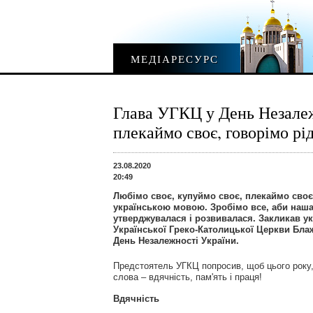
МЕДІАРЕСУРС
Глава УГКЦ у День Незалеж
плекаймо своє, говорімо р
23.08.2020
20:49
Любімо своє, купуймо своє, плекаймо своє
українською мовою. Зробімо все, аби наш
утверджувалася і розвивалася. Закликав ук
Української Греко-Католицької Церкви Бла
День Незалежності України.
Предстоятель УГКЦ попросив, щоб цього року,
слова – вдячність, пам'ять і праця!
Вдячність