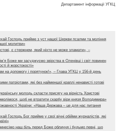
Департамент інформації УГКЦ
ехай Господь прийме з уст нашої Церкви псалми та моління
нашої молитви»
истові, є стержнем, який ніхто не може зламати», –
ім’я Боже ми засуджуємо звірства в Оленівці і світ повинен
ості й жорстокості»
ам на допомогу і порятунок!», – Глава УГКЦ у 156-й день
ими патріотами, які без найменшої краплі ненависті готові
раїнську молодь скласти присягу на вірність Христові
омолімося, щоб не втратити скарбу віри князя Володимира»
жавності України: «Наша Держава – це для нас питання
хай Господь Бог прийме у свої вічні обійми журналістів, які
аїні»
ринесімо наш біль перед Боже обличчя і будьмо певні, що