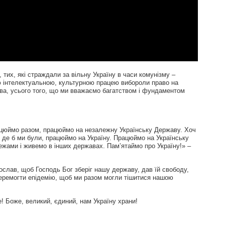
, тих, які страждали за вільну Україну в часи комунізму –
оєю інтелектуальною, культурною працею вибороли право на
тва, усього того, що ми вважаємо багатством і фундаментом
ацюймо разом, працюймо на незалежну Українську Державу. Хоч
, де б ми були, працюймо на Україну. Працюймо на Українську
межами і живемо в інших державах. Пам’ятаймо про Україну!» –
слав, щоб Господь Бог зберіг нашу державу, дав їй свободу,
еремогти епідемію, щоб ми разом могли тішитися нашою
! Боже, великий, єдиний, нам Україну храни!