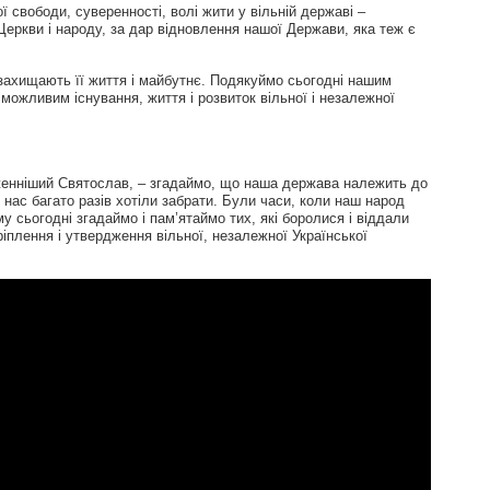
 свободи, суверенності, волі жити у вільній державі –
еркви і народу, за дар відновлення нашої Держави, яка теж є
 захищають її життя і майбутнє. Подякуймо сьогодні нашим
 можливим існування, життя і розвиток вільної і незалежної
женніший Святослав, – згадаймо, що наша держава належить до
нас багато разів хотіли забрати. Були часи, коли наш народ
у сьогодні згадаймо і пам’ятаймо тих, які боролися і віддали
іплення і утвердження вільної, незалежної Української