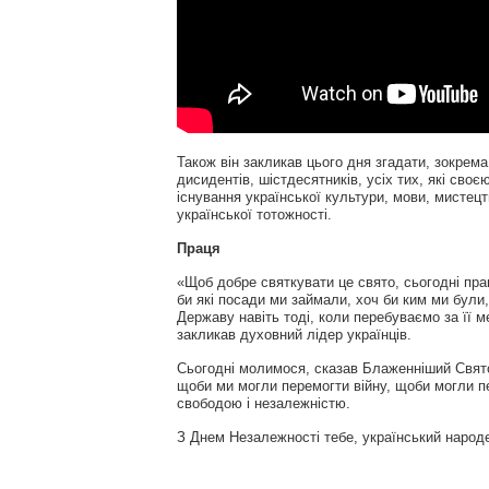
Також він закликав цього дня згадати, зокрема
дисидентів, шістдесятників, усіх тих, які св
існування української культури, мови, мистец
української тотожності.
Праця
«Щоб добре святкувати це свято, сьогодні пр
би які посади ми займали, хоч би ким ми були
Державу навіть тоді, коли перебуваємо за її 
закликав духовний лідер українців.
Сьогодні молимося, сказав Блаженніший Свято
щоби ми могли перемогти війну, щоби могли п
свободою і незалежністю.
З Днем Незалежності тебе, український народе