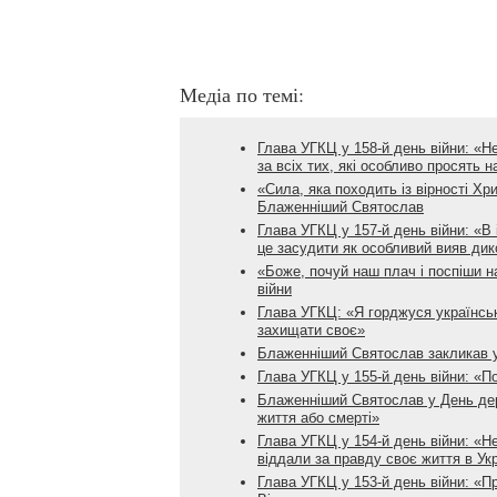
Медіа по темі:
Глава УГКЦ у 158-й день війни: «Н
за всіх тих, які особливо просять 
«Сила, яка походить із вірності Хр
Блаженніший Святослав
Глава УГКЦ у 157-й день війни: «В 
це засудити як особливий вияв дик
«Боже, почуй наш плач і поспіши н
війни
Глава УГКЦ: «Я горджуся українськ
захищати своє»
Блаженніший Святослав закликав ук
Глава УГКЦ у 155-й день війни: «П
Блаженніший Святослав у День дер
життя або смерті»
Глава УГКЦ у 154-й день війни: «Не
віддали за правду своє життя в Укр
Глава УГКЦ у 153-й день війни: «П