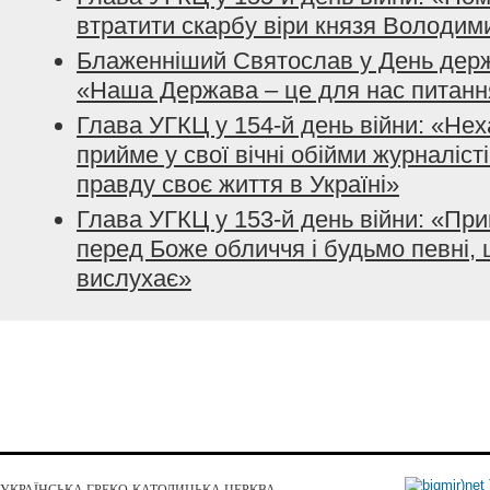
втратити скарбу віри князя Володим
Блаженніший Святослав у День держ
«Наша Держава – це для нас питанн
Глава УГКЦ у 154-й день війни: «Нех
прийме у свої вічні обійми журналісті
правду своє життя в Україні»
Глава УГКЦ у 153-й день війни: «При
перед Боже обличчя і будьмо певні, 
вислухає»
УКРАЇНСЬКА ГРЕКО-КАТОЛИЦЬКА ЦЕРКВА