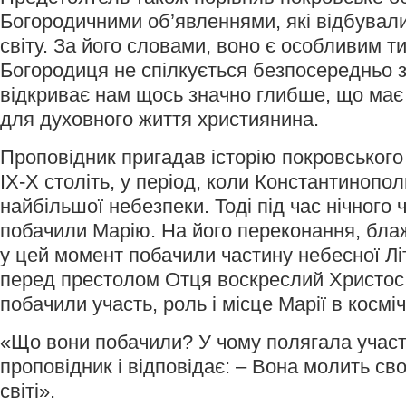
Богородичними об’явленнями, які відбували
світу. За його словами, воно є особливим т
Богородиця не спілкується безпосередньо 
відкриває нам щось значно глибше, що має
для духовного життя християнина.
Проповідник пригадав історію покровського
IX-X століть, у період, коли Константиноп
найбільшої небезпеки. Тоді під час нічного 
побачили Марію. На його переконання, бла
у цей момент побачили частину небесної Літ
перед престолом Отця воскреслий Христос.
побачили участь, роль і місце Марії в космічн
«Що вони побачили? У чому полягала участь
проповідник і відповідає: – Вона молить св
світі».