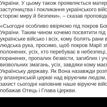
України. У цьому також проявляється мате
заступництва і покликання українського війс
сторожі миру й безпеки», – сказав проповід
«Сьогодні особливо ввіряємо під покров Бо
України. Таким чином хочемо посвятити під
українське військо і всіх, кому болять рани 
людська рука, просимо, щоб покров Марії з
полонених, усіх, хто перебуває в небезпец
поранених, пропалих безвісти, загиблих і у
визвольних змагань, усіх, завдяки кому ма
Українську державу. Як Вона назавжди розп
у влахернській церкві над віруючим людом,
захист сьогодні наповнив наше віруюче війсь
побажав Отець і Глава Церкви.