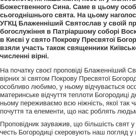
Божественного Сина. Саме в цьому особл
сьогоднішнього свята. На цьому наголос
УГКЦ Блаженніший Святослав у своїй про
богослужіння в Патріаршому соборі Вос
в Києві у свято Покрову Пресвятої Богор
взяли участь також священники Київсько
численні вірні.
На початку своєї проповіді Блаженніший Св
вірних зі святом Покрову Пресвятої Богоро
особливо любимо, у ньому відчувається осо
материнське відчуття теплоти Богородиці до
ньому переживаємо всю ніжність, якої так ча
почуття та елементи, що нас роблять людьм
Проповідник зауважив, що більшість свят у 
честь Богородиці скеровують наш погляд у 