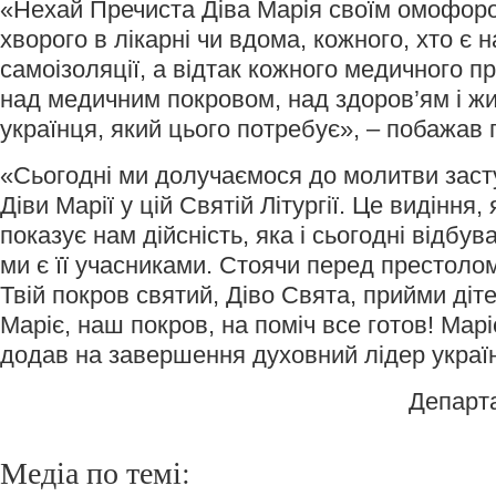
«Нехай Пречиста Діва Марія своїм омофор
хворого в лікарні чи вдома, кожного, хто є 
самоізоляції, а відтак кожного медичного п
над медичним покровом, над здоров’ям і ж
українця, який цього потребує», – побажав 
«Сьогодні ми долучаємося до молитви заст
Діви Марії у цій Святій Літургії. Це видіння,
показує нам дійсність, яка і сьогодні відбув
ми є її учасниками. Стоячи перед престоло
Твій покров святий, Діво Свята, прийми діте
Маріє, наш покров, на поміч все готов! Мар
додав на завершення духовний лідер україн
Департ
Медіа по темі: