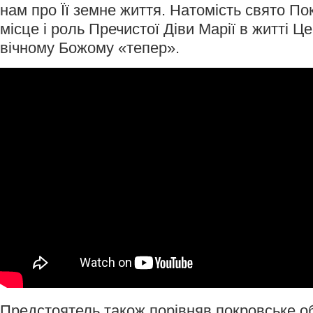
нам про Її земне життя. Натомість свято По
місце і роль Пречистої Діви Марії в житті Це
вічному Божому «тепер».
Предстоятель також порівняв покровське о