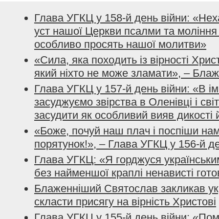
Глава УГКЦ у 158-й день війни: «Не
уст нашої Церкви псалми та моління з
особливо просять нашої молитви»
«Сила, яка походить із вірності Хрис
який ніхто не може зламати», – Бла
Глава УГКЦ у 157-й день війни: «В і
засуджуємо звірства в Оленівці і сві
засудити як особливий вияв дикості 
«Боже, почуй наш плач і поспіши нам
порятунок!», – Глава УГКЦ у 156-й д
Глава УГКЦ: «Я горджуся українським
без найменшої краплі ненависті гото
Блаженніший Святослав закликав ук
скласти присягу на вірність Христові
Глава УГКЦ у 155-й день війни: «По