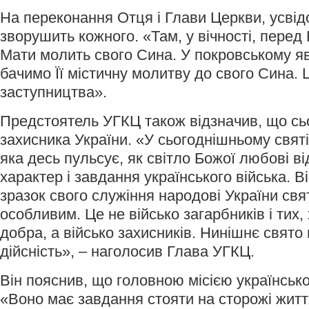
На переконання Отця і Глави Церкви, усві
зворушить кожного. «Там, у вічності, пере
Мати молить свого Сина. У покровському яв
бачимо Її містичну молитву до свого Сина.
заступництва».
Предстоятель УГКЦ також відзначив, що сь
захисника України. «У сьогоднішньому святі
яка десь пульсує, як світло Божої любові ві
характер і завдання українського війська. Ві
зразок свого служіння народові України свя
особливим. Це не військо загарбників і тих,
добра, а військо захисників. Нинішнє свято
дійсність», – наголосив Глава УГКЦ.
Він пояснив, що головною місією українськог
«Воно має завдання стояти на сторожі життя