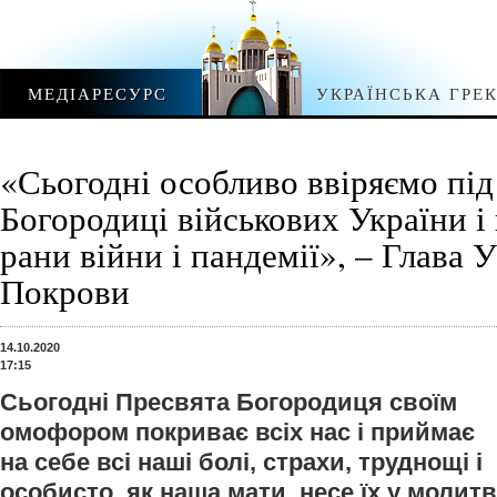
МЕДІАРЕСУРС
УКРАЇНСЬКА ГРЕ
«Сьогодні особливо ввіряємо під
Богородиці військових України і 
рани війни і пандемії», – Глава 
Покрови
14.10.2020
17:15
Сьогодні Пресвята Богородиця своїм
омофором покриває всіх нас і приймає
на себе всі наші болі, страхи, труднощі і
особисто, як наша мати, несе їх у молитв