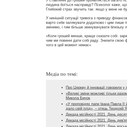
У ставленні до грошей проявляється багато пси
людина боїться насправді? Психолог каже, що 
Глибокий страх звучить так: якщо у мене не бу
У нинішній ситуації тривога з приводу фінанс
варто себе залякувати додатково і цим лише п
змінимо, і тим більше звинувачувати близьку 
«Коли грошей менше, краще сказати собі: зара
чим ми повинні дати собі раду. Знизити свою ф
чого в цей момент немає».
Медіа по темі:
Про Церкву й інновації говорили у
«Великі зміни можливі тільки разом
Микола Бичок
«У проповідях папи Івана Павла ІІ й
дало свій плід», – отець Теодозій Я
Декада місійності 2021. День деся
Декада місійності 2021. День дев'я
Декада місійності 2021. День вось