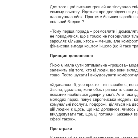
Для того щоб питання грошей не зіпсувало спіл
самому початку. Йдеться про дослідження у цьо
влаштувала обох. Прагнете більших заробітків
спільний бюджет?..
«Тому перша порада – розмовляти і домовлятис
не поводилися, що з тобою не поводилися тільк
заробляє більше, хтось – менше, але комфорт
фінансова вигода коштом іншого (бо й таке тр
Принцип доповнення
Якою б мала бути оптимальна «грошова» модель
залежить від того, хто ці люди, що вони вкла
тощо. Тобто шукати і вибудовувати комфортн
«Здавалося б, усе просто – він заробляє, вона
Звісно, ідеально, коли обоє приносять свою з
показник найбільшої довіри у сім’ї. Але така 
молодих парах, панує європейська модель: кож
комунальні послуги, подорожі, діляться на д
цій людині є щось, що нас доповнює, чимось ц
вибудовувати так, щоб ці потреби і бажання в
сфері також».
Про страхи