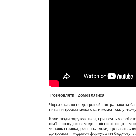
Розмовляти і домовлятися
Через ставлення до грошей і витрат можна багат
питання грошей може стати моментом, у якому
Коли люди одружуються, приносять у свої сто
сім’ї – поведінкові моделі, цінності тощо. І мо
чоловіка і жінки, різні настільки, що навіть с
до грошей – моделей формування бюджету, вит