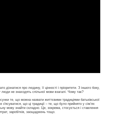
о дізнатися про людину, її цінності і пріоритети. З іншого боку,
 люди не знаходять спільної мови взагалі. Чому так?
сунки те, що можна назвати життєвими традиціями батьківської
же з'ясуватися, що ці традиції – те, що було прийнято у сім’ях
пільну мову знайти складно. Це, зокрема, стосується і ставлення
рат, заробітків, заощаджень тощо.