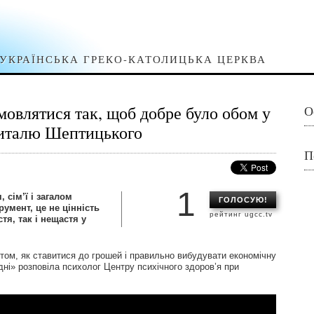
УКРАЇНСЬКА ГРЕКО-КАТОЛИЦЬКА ЦЕРКВА
омовлятися так, щоб добре було обом у
О
питалю Шептицького
П
1
 сім’ї і загалом
ГОЛОСУЮ!
румент, це не цінність
рейтинг ugcc.tv
тя, так і нещастя у
том, як ставитися до грошей і правильно вибудувати економічну
дні» розповіла психолог Центру психічного здоров’я при