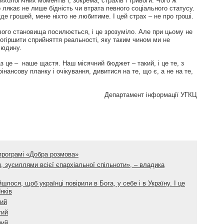
хологічних моментів і, зокрема, страхів і тривоги. Чого ж
лякає не лише бідність чи втрата певного соціального статусу.
де грошей, мене ніхто не любитиме. І цей страх – не про гроші.
ового становища посилюється, і це зрозуміло. Але при цьому не
огіршити сприйняття реальності, яку таким чином ми не
людину.
з це – наше щастя. Наш місячний бюджет – такий, і це те, з
інансову планку і очікування, дивитися на те, що є, а не на те,
Департамент інформації УГКЦ
 програмі «Добра розмова»
, зусиллями всієї єпархіальної спільноти», – владика
шлося, щоб українці повірили в Бога, у себе і в Україну. І це
нків
тий
тий
мий