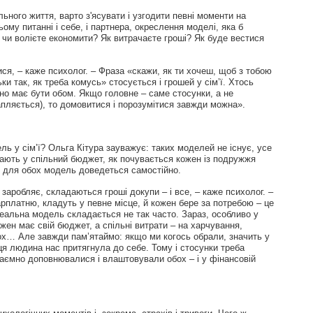
ьного життя, варто з'ясувати і узгодити певні моменти на
му питанні і себе, і партнера, окреслення моделі, яка б
 чи волієте економити? Як витрачаєте гроші? Як буде вестися
я, – каже психолог. – Фраза «скажи, як ти хочеш, щоб з тобою
и так, як треба комусь» стосується і грошей у сім’ї. Хтось
но має бути обом. Якщо головне – саме стосунки, а не
апляється), то домовитися і порозумітися завжди можна».
 у сім’ї? Ольга Кітура зауважує: таких моделей не існує, усе
дають у спільний бюджет, як почувається кожен із подружжя
у для обох модель доведеться самостійно.
 заробляє, складаються гроші докупи – і все, – каже психолог. –
арплатню, кладуть у певне місце, й кожен бере за потребою – це
ідеальна модель складається не так часто. Зараз, особливо у
ен має свій бюджет, а спільні витрати – на харчування,
вох… Але завжди пам’ятаймо: якщо ми когось обрали, значить у
я людина нас притягнула до себе. Тому і стосунки треба
заємно доповнювалися і влаштовували обох – і у фінансовій