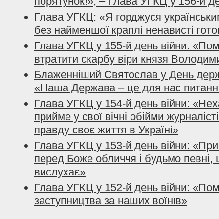
порятунок!», – Глава УГКЦ у 156-й д
Глава УГКЦ: «Я горджуся українським
без найменшої краплі ненависті гото
Глава УГКЦ у 155-й день війни: «По
втратити скарбу віри князя Володим
Блаженніший Святослав у День держ
«Наша Держава – це для нас питанн
Глава УГКЦ у 154-й день війни: «Нех
прийме у свої вічні обійми журналісті
правду своє життя в Україні»
Глава УГКЦ у 153-й день війни: «При
перед Боже обличчя і будьмо певні, 
вислухає»
Глава УГКЦ у 152-й день війни: «По
заступництва за наших воїнів»