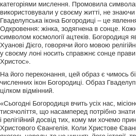
категоріями мислення. Промовила символам
використовували у своєму житті, не знаючи
Гваделупська ікона Богородиці – це явлення
Одкровення: жінка, зодягнена в сонце. Кожн
символом космології ацтеків. Богородиця 
Хуанові Дієго, говорячи його мовою релігійн
у своєму лоні носить справжнє сонце прави і
Христос».
На його переконання, цей образ є чимось б
численних ікон Богородиці. Образ Гваделуп
цілком відмінний.
«Сьогодні Богородиця вчить усіх нас, місіон
тисячоліття, що насамперед потрібно знати
і релігійний досвід тих, кому ми хочемо при
Христового Євангелія. Коли Христове Єван