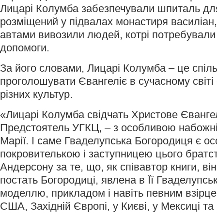
Лицарі Колумба забезпечували шпиталь для
розміщений у підвалах монастиря василіан,
автами вивозили людей, котрі потребували
допомоги.
За його словами, Лицарі Колумба – це спіл
проголошувати Євангеліє в сучасному світі 
різних культур.
«Лицарі Колумба свідчать Христове Євангел
Предстоятель УГКЦ, – з особливою набожні
Марії. І саме Гваделупська Богородиця є о
покровителькою і заступницею цього братс
Андерсону за те, що, як співавтор книги, він
постать Богородиці, явлена в Її Гваделупські
моделлю, прикладом і навіть певним взірцем
США, Західній Європі, у Києві, у Мексиці та 