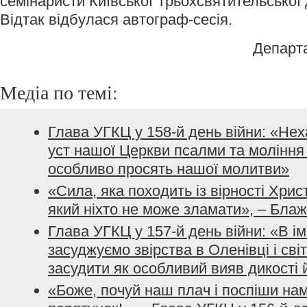
семінаристи Київської Трьохсвятительської 
Відтак відбулася автограф-сесія.
Департ
Медіа по темі:
Глава УГКЦ у 158-й день війни: «Не
уст нашої Церкви псалми та моління з
особливо просять нашої молитви»
«Сила, яка походить із вірності Хрис
який ніхто не може зламати», – Бла
Глава УГКЦ у 157-й день війни: «В і
засуджуємо звірства в Оленівці і сві
засудити як особливий вияв дикості 
«Боже, почуй наш плач і поспіши нам