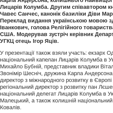
Карла Андерсона, колишнього Найвищог
Лицарів Колумба. Другим співавтором кн
Чавес Санчес, канонік базиліки Діви Мар
Переклад видання українською мовою зд
Іванкович, голова Релігійного товарист
США. Модерував зустріч керівник Депар
УГКЦ отець Ігор Яців.
У презентації також взяли участь: екзарх О
національний капелан Лицарів Колумба в Ук
Михайло Бубній, представник владики Віта
Звонімір Шесніч, дружина Карла Андерсона
директор з міжнародного розвитку в Європ
регіональний директор з розвитку пан Лєше
національний делегат Лицарів Колумба в Ук
Малецький, а також колишній національний
Ковалів.