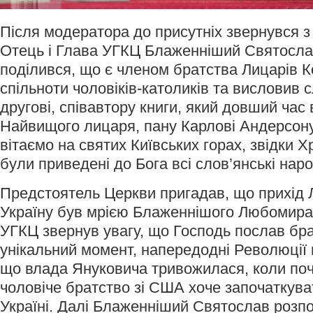
Після модератора до присутніх звернувся з
Отець і Глава УГКЦ Блаженніший Святосла
поділився, що є членом братства Лицарів К
спільноти чоловіків-католиків та висловив 
другові, співавтору книги, який довший час
Найвищого лицаря, пану Карлові Андерсон
вітаємо на святих Київських горах, звідки 
були приведені до Бога всі слов’янські наро
Предстоятель Церкви пригадав, що прихід 
Україну був мрією Блаженнішого Любомира 
УГКЦ звернув увагу, що Господь послав бра
унікальний момент, напередодні Революції г
що влада Януковича тривожилася, коли поч
чоловіче братство зі США хоче започаткува
Україні. Далі Блаженніший Святослав розпов