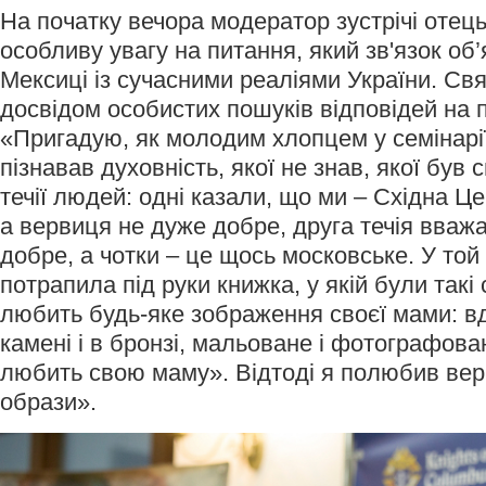
На початку вечора модератор зустрічі отець
особливу увагу на питання, який зв'язок об
Мексиці із сучасними реаліями України. Св
досвідом особистих пошуків відповідей на п
«Пригадую, як молодим хлопцем у семінарії
пізнавав духовність, якої не знав, якої був с
течії людей: одні казали, що ми – Східна Це
а вервиця не дуже добре, друга течія вваж
добре, а чотки – це щось московське. У той
потрапила під руки книжка, у якій були такі
любить будь-яке зображення своєї мами: вд
камені і в бронзі, мальоване і фотографова
любить свою маму». Відтоді я полюбив верви
образи».