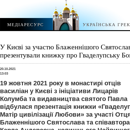
МЕДІАРЕСУРС
УКРАЇНСЬКА ГРЕ
У Києві за участю Блаженнішого Святосла
презентували книжку про Гваделупську Б
20.10.2021
13:03
19 жовтня 2021 року в монастирі отців
василіан у Києві з ініціативи Лицарів
Колумба та видавництва святого Павла
відбулася презентація книжки «Гваделу
Матір цивілізації Любови» за участі Отц
Блаженнішого Святослава та співавтора