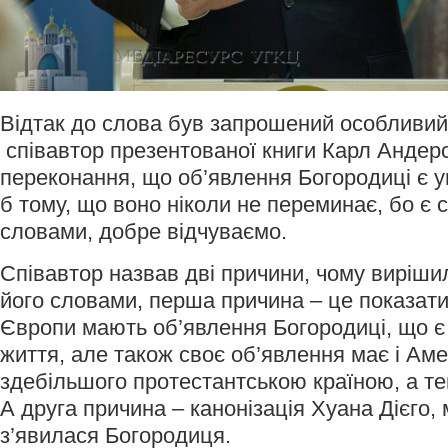
Відтак до слова був запрошений особливий 
співавтор презентованої книги Карл Андерс
переконання, що об’явлення Богородиці є у
б тому, що воно ніколи не переминає, бо є с
словами, добре відчуваємо.
Співавтор назвав дві причини, чому виріши
його словами, перша причина – це показати
Європи мають об’явлення Богородиці, що є
життя, але також своє об’явлення має і Ам
здебільшого протестантською країною, а те
А друга причина – канонізація Хуана Дієго,
з’явилася Богородиця.