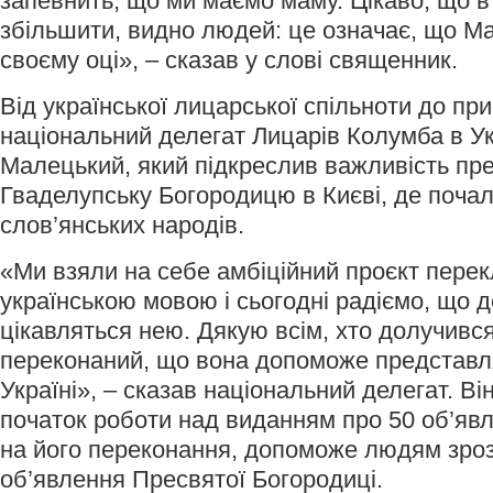
запевнить, що ми маємо маму. Цікаво, що в 
збільшити, видно людей: це означає, що Ма
своєму оці», – сказав у слові священник.
Від української лицарської спільноти до пр
національний делегат Лицарів Колумба в Ук
Малецький, який підкреслив важливість пре
Гваделупську Богородицю в Києві, де поча
слов’янських народів.
«Ми взяли на себе амбіційний проєкт перек
українською мовою і сьогодні радіємо, що 
цікавляться нею. Дякую всім, хто долучився 
переконаний, що вона допоможе представля
Україні», – сказав національний делегат. В
початок роботи над виданням про 50 об’явл
на його переконання, допоможе людям зроз
об’явлення Пресвятої Богородиці.