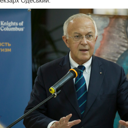
екзарх Одеський.