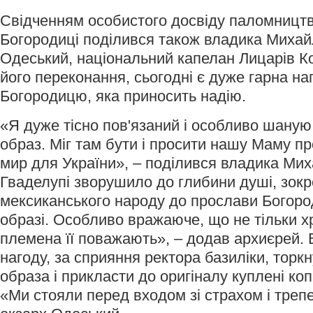
Свідченням особистого досвіду паломництв
Богородиці поділився також владика Михай
Одеський, національний капелан Лицарів Ко
його переконання, сьогодні є дуже гарна на
Богородицю, яка приносить надію.
«Я дуже тісно пов'язаний і особливо шану
образ. Міг там бути і просити нашу Маму пр
мир для України», – поділився владика Ми
Гваделупі зворушило до глибини душі, зокр
мексиканського народу до прослави Богоро
образі. Особливо вражаюче, що не тільки хр
племена її поважають», – додав архиєрей. 
нагоду, за сприяння ректора базиліки, торк
образа і прикласти до оригіналу куплені коп
«Ми стояли перед входом зі страхом і треп