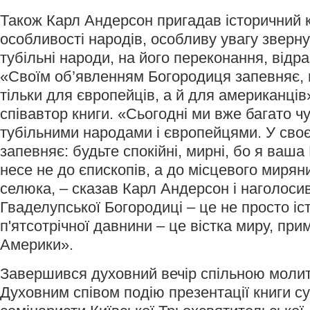
Також Карл Андерсон пригадав історичний к
особливості народів, особливу увагу зверну
тубільні народи, на його переконання, відра
«Своїм об’явленням Богородиця запевняє, 
тільки для європейців, а й для американців
співавтор книги. «Сьогодні ми вже багато ч
тубільними народами і європейцями. У своє
запевняє: будьте спокійні, мирні, бо я ваша
несе не до єпископів, а до місцевого мирян
селюка, – сказав Карл Андерсон і наголоси
Гваделупської Богородиці – це не просто іс
п'ятсотрічної давнини – це вістка миру, при
Америки».
Завершився духовний вечір спільною молит
Духовним співом подію презентації книги 