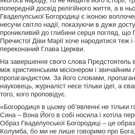
якогось народу, то не нищить його історії, тр
попередній досвід релігійного життя, а в нь
Гваделупської Богородиці є іконою воплоче
несучи світло надії, показуючи в дуже дост
проникливий до глибини серця погляд, що Г
Пречистої Діви Марії хоче народитися теж і
переконаний Глава Церкви.
На завершення свого слова Предстоятель вк
між християнським місіонером і звичайним
пропагандистом. За його словами, пропаган
науковець, журналіст несе тільки ідеї, а єва
того, кого проповідує.
«Богородиця в цьому об’явленні не тільки 
Сина – Вона Його в собі носила і хотіла п
Образ Гваделупської Богородиці – це образ 
Колумба, бо ми не лише говоримо про Бога,