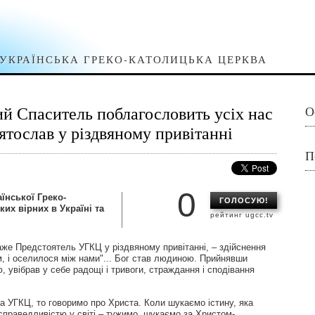
УКРАЇНСЬКА ГРЕКО-КАТОЛИЦЬКА ЦЕРКВА
 Спаситель поблагословить усіх нас
О
тослав у різдвяному привітанні
П
0
їнської Греко-
ГОЛОСУЮ!
ких вірних в Україні та
рейтинг ugcc.tv
каже Предстоятель УГКЦ у різдвяному привітанні, – здійснення
ом, і оселилося між нами"... Бог став людиною. Прийнявши
ю, увібрав у себе радощі і тривоги, страждання і сподівання
а УГКЦ, то говоримо про Христа. Коли шукаємо істину, яка
справедливістю у світі – тужимо, шукаємо за Христом-