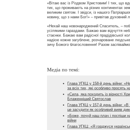
«Вітаю вас із Різдвом Христовим! І тих, що вдом
тих, що проживають на різних континентах земн
великим святом. І звідси, із нашого Патріарш
новину, що з нами Бог!» – привітав духовний л
«Нехай наш новонароджений Спаситель, – поба
усілякими гараздами. Бажаю вам відчуття небе
стаєнки. Бажаю вам радісної прадідівської ко
надією кожне загублене, розчароване людське
зичу Божого благословення! Разом заспіваймо
Медіа по темі:
Глава УГКЦ у 158-й день війни: «Н
за всіх тих, які особливо просять 
«Сила, яка походить із вірності Хр
Блаженніший Святослав
Глава УГКЦ у 157-й день війни: «В 
це засудити як особливий вияв дик
«Боже, почуй наш плач і поспіши н
війни
Глава УГКЦ: «Я горджуся українськ