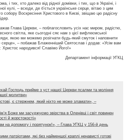
а, і тих, хто далеко від рідної домівки, і тих, що в Україні, і
ої кулі, – всюди, де б’ється українське серце, вітаю з цим
ого собору Воскресіння Христового в Києві, звіщаю цю радісну
ідер.
жав Глава Церкви, – поблагословить усіх нас миром, радістю,
сного світла, яке сьогодні сяє нам з цієї вифлеємської
ляди, якою ми можемо розігнати будь-який смуток і наповнити
 серце», – побажав Блаженніший Святослав і додав: «Усім вам
: Христос народився! Славімо Його!»
Департамент інформації УГКЦ
ехай Господь прийме з уст нашої Церкви псалми та моління
нашої молитви»
истові, є стержнем, який ніхто не може зламати», –
ім’я Боже ми засуджуємо звірства в Оленівці і світ повинен
ості й жорстокості»
ам на допомогу і порятунок!», – Глава УГКЦ у 156-й день
ими патріотами, які без найменшої краплі ненависті готові