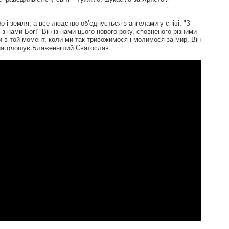
о і земля, а все людство об’єднується з ангелами у співі: "З
 з нами Бог!" Він із нами цього нового року, сповненого різними
и в той момент, коли ми так тривожимося і молимося за мир. Він
 наголошує Блаженніший Святослав.