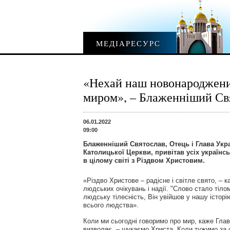
МЕДІАРЕСУРС
«Нехай наш новонароджений
миром», – Блаженніший Свя
06.01.2022
09:00
Блаженніший Святослав, Отець і Глава Укра
Католицької Церкви, привітав усіх українсь
в цілому світі з Різдвом Христовим.
«Різдво Христове – радісне і світле свято, – 
людських очікувань і надії. "Слово стало тіл
людську тілесність, Він увійшов у нашу історі
всього людства».
Коли ми сьогодні говоримо про мир, каже Глав
визволяє, – шукаємо Христа. Коли тужимо за 