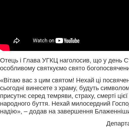
Отець і Глава УГКЦ наголосив, що у день С
особливому святкуємо свято богопосвячени
«Вітаю вас з цим святом! Нехай ці посвячені
сьогодні винесете з храму, будуть символом
присутнє серед темряви, страху, смерті ціє
народного буття. Нехай милосердний Госпо
надію», – додав на завершення Блаженніш
Департ