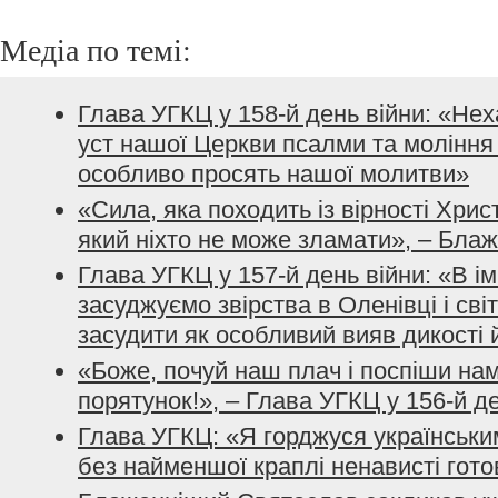
Медіа по темі:
Глава УГКЦ у 158-й день війни: «Не
уст нашої Церкви псалми та моління з
особливо просять нашої молитви»
«Сила, яка походить із вірності Хрис
який ніхто не може зламати», – Бла
Глава УГКЦ у 157-й день війни: «В і
засуджуємо звірства в Оленівці і сві
засудити як особливий вияв дикості 
«Боже, почуй наш плач і поспіши нам
порятунок!», – Глава УГКЦ у 156-й д
Глава УГКЦ: «Я горджуся українським
без найменшої краплі ненависті гото