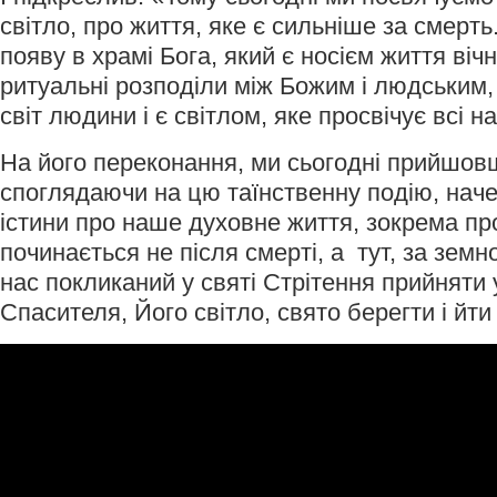
світло, про життя, яке є сильніше за смерт
появу в храмі Бога, який є носієм життя віч
ритуальні розподіли між Божим і людським, 
світ людини і є світлом, яке просвічує всі н
На його переконання, ми сьогодні прийшов
споглядаючи на цю таїнственну подію, наче
істини про наше духовне життя, зокрема про
починається не після смерті, а тут, за земн
нас покликаний у святі Стрітення прийняти 
Спасителя, Його світло, свято берегти і йти