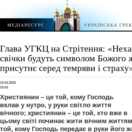
МЕДІАРЕСУРС
УКРАЇНСЬКА ГРЕ
Глава УГКЦ на Стрітення: «Неха
свічки будуть символом Божого ж
присутнє серед темряви і страху
15.02.2022
15:52
Християнин – це той, кому Господь
вклав у нутро, у руки світло життя
вічного; християнин – це той, хто вже в
цьому світі починає жити вічним життям
той, кому Господь передає в руки його ж