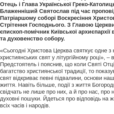
Отець і Глава Української Греко-Католиц
Блаженніший Святослав під час проповід
Патріаршому соборі Воскресіння Христо
Стрітення Господнього. З Главою Церкв
єпископ-помічник Київської архиєпархії
та духовенство собору.
«Сьогодні Христова Церква святкує одне з
християнських свят у літургійному році», – 
Предстоятель і пояснив, що коли Святі Отц
багатство християнської традиції, то показ
свят відкриває певні підвалини, основи на
життя. Навіть більше, події з життя Богород
свідчать не лише про них, а й про нас, про
духовні пошуки. Йдеться про відповідь на 
всіх часів і народів.