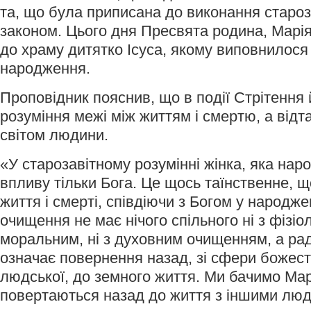
та, що була приписана до виконання старо
законом. Цього дня Пресвята родина, Марі
до храму дитятко Ісуса, якому виповнилося 
народження.
Проповідник пояснив, що в події Стрітення
розуміння межі між життям і смертю, а відт
світом людини.
«У старозавітному розумінні жінка, яка нар
впливу тільки Бога. Це щось таїнственне, щ
життя і смерті, співдіючи з Богом у народже
очищення не має нічого спільного ні з фізіол
моральним, ні з духовним очищенням, а ра
означає повернення назад, зі сфери божест
людської, до земного життя. Ми бачимо Мар
повертаються назад до життя з іншими людь