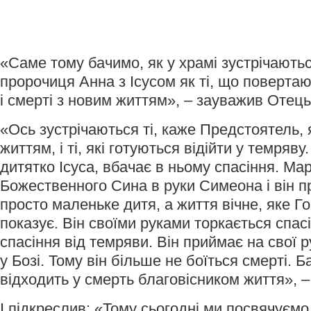
«Саме тому бачимо, як у храмі зустрічают
пророчиця Анна з Ісусом як ті, що повертаю
і смерті з новим життям», – зауважив Отець
«Ось зустрічаються ті, каже Предстоятель, 
життям, і ті, які готуються відійти у темряв
дитятко Ісуса, вбачає в ньому спасіння. Ма
Божественного Сина в руки Симеона і він п
просто маленьке дитя, а життя вічне, яке Г
показує. Він своїми руками торкається спасі
спасіння від темряви. Він приймає на свої 
у Бозі. Тому він більше не боїться смерті. 
відходить у смерть благовісником життя», –
І підкреслив: «Тому сьогодні ми посвячуємо