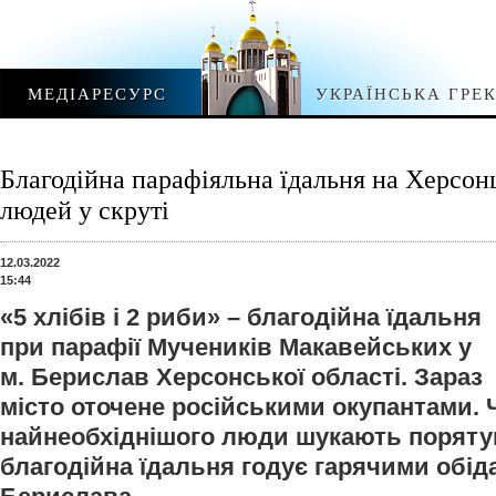
МЕДІАРЕСУРС
УКРАЇНСЬКА ГРЕ
Благодійна парафіяльна їдальня на Херсонщ
людей у скруті
12.03.2022
15:44
«5 хлібів і 2 риби» – благодійна їдальня
при парафії Мучеників Макавейських у
м. Берислав Херсонської області. Зараз
місто оточене російськими окупантами. 
найнеобхіднішого люди шукають поряту
благодійна їдальня годує гарячими обі