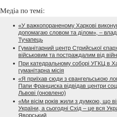
Медіа по темі:
«У важкопораненому Харкові викону
допомагаю словом та ділом», – влад
Тучапець
Гуманітарний центр Стрийської єпарх
військовим та постраждалим від вій
При катедральному соборі УГКЦ в Ха
гуманітарна місія
«Я приїхав сюди з євангельською ло
Папи Франциска відвідав центри соц
Львові (оновлено)
«Ми вісім років жили з думкою, що ві
України, а сьогодні Схід – це вся Ук
Яворський