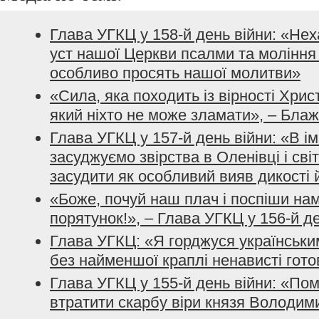
Глава УГКЦ у 158-й день війни: «Не
уст нашої Церкви псалми та моління з
особливо просять нашої молитви»
«Сила, яка походить із вірності Хрис
який ніхто не може зламати», – Бла
Глава УГКЦ у 157-й день війни: «В і
засуджуємо звірства в Оленівці і сві
засудити як особливий вияв дикості 
«Боже, почуй наш плач і поспіши нам
порятунок!», – Глава УГКЦ у 156-й д
Глава УГКЦ: «Я горджуся українським
без найменшої краплі ненависті гото
Глава УГКЦ у 155-й день війни: «По
втратити скарбу віри князя Володим