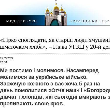
МЕДІАРЕСУРС
УКРАЇНСЬКА ГРЕ
«Гірко споглядати, як старші люди змушені
шматочком хліба», – Глава УГКЦ у 20-й де
15.03.2022
12:36
Ми постимо і молимося. Насамперед
молимося за українське військо.
Заохочую кожного з вас хоча б раз на
день помолитися «Отче наш» і «Богород
дівчат і хлопців, які сьогодні вмирають з
проливають свою кров.