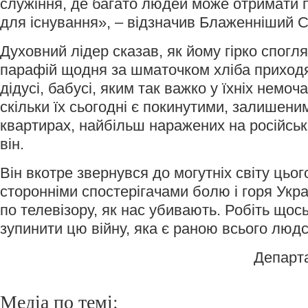
служіння, де багато людей може отримати 
для існування», – відзначив Блаженніший 
Духовний лідер сказав, як йому гірко спогл
парафій щодня за шматочком хліба приходя
дідусі, бабусі, яким так важко у їхніх немоча
скільки їх сьогодні є покинутими, залишени
квартирах, найбільш наражених на російськ
він.
Він вкотре звернувся до могутніх світу цьог
сторонніми спостерігачами болю і горя Укра
по телевізору, як нас убивають. Робіть щось
зупинити цю війну, яка є раною всього людс
Департ
Медіа по темі: