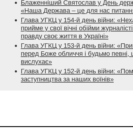
Блаженніший Святослав у День держ
«Наша Держава – це для нас питанн
Глава УГКЦ у 154-й день війни: «Нех
прийме у свої вічні обійми журналісті
правду своє життя в Україні»
Глава УГКЦ у 153-й день війни: «При
перед Боже обличчя і будьмо певні, 
вислухає»
Глава УГКЦ у 152-й день війни: «По
заступництва за наших воїнів»