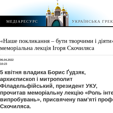
МЕДІАРЕСУРС
УКРАЇНСЬКА ГРЕ
«Наше покликання – бути творчими і діяти
меморіальна лекція Ігоря Скочиляса
06.04.2022
10:23
5 квітня владика Борис Ґудзяк,
архиєпископ і митрополит
Філадельфійський, президент УКУ,
прочитав меморіальну лекцію «Роль інте
випробувань», присвячену пам’яті проф
Скочиляса.