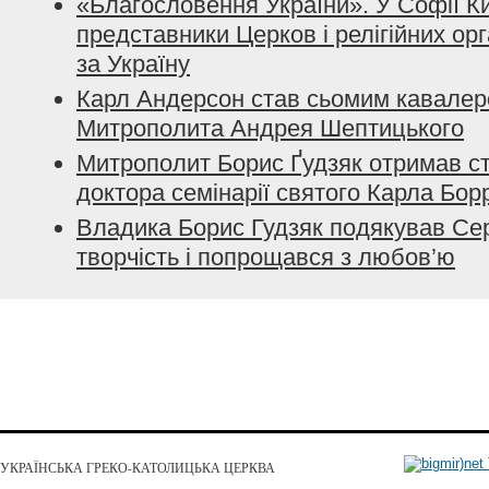
«Благословення України». У Софії Ки
представники Церков і релігійних ор
за Україну
Карл Андерсон став сьомим кавалер
Митрополита Андрея Шептицького
Митрополит Борис Ґудзяк отримав ст
доктора семінарії святого Карла Бо
Владика Борис Гудзяк подякував Серг
творчість і попрощався з любов’ю
УКРАЇНСЬКА ГРЕКО-КАТОЛИЦЬКА ЦЕРКВА