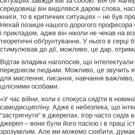
ситуаціях завжди вів за собою. Він біг нап
середовищі він виділявся даром слова, нас
книги, то в критичних ситуаціях – не був пр
Нехай позиція нашого дорогого професора 
і прикладом, адже він ніколи не чекав на ві
теоретичні обґрунтування. У нього в серці б
стимулював до дії, можливо, це дар, отрим
Відтак владика наголосив, що інтелектуали
передовсім людьми. Можливо, це звучить я
для мислення, писання, навчання важливо,
цілісними особами.
«У час війни, коли є спокуса сидіти в новин
самодисципліну. Адже є небезпека, що інт
“застрягнути” в джерелах. Ігор часто сидів в
джерел – вони були його пасією і в праці іс
зрозумілим. Але ми можемо схибити, думаю