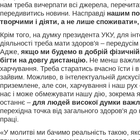
нам треба вичерпати всі джерела, перечитат
передивитись новини. Насправді
нашим по
творчими і діяти, а не лише споживати»,
Крім того, на думку президента УКУ, для ін
діяльності треба мати здоров'я – передусі
Адже,
якщо ми будемо в добрій фізичній
бігти на довгу дистанцію.
Не менш важли
харчування. Треба старатись вчасно їсти і в
зайвим. Можливо, в інтелектуальній дискусі
приземлене, але сон, харчування і наш рух 
нас і може обмежувати нашу дію, зокрема як
останнє –
для людей високої думки важл
перехідна точка від загального здоров'я до
праці.
«У молитві ми бачимо реальність такою, яко