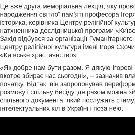
Це вже друга меморіальна лекція, яку пров
народження світлої пам’яті професора Ігор
історика, керівника Центру релігійної культур
натхненника дослідницької програми «Київс
Захід відбувся за організації Гуманітарного
Центру релігійної культури імені Ігоря Скоч
«Київське християнство».
«Як добре нам бути разом. Я дякую Ігореві 
вкотре збирає нас сьогодні», – зазначив вл
початку. Відтак він запропонував перефор
розмову і спільну бесіду, де разом можна зі
спільного документа, який послужить стим
інтелектуальних кіл в Україні і поза нею.