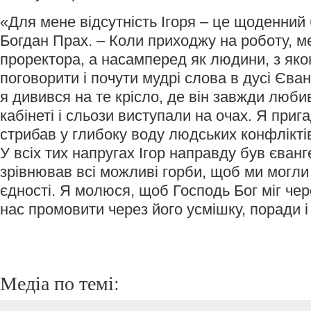
«Для мене відсутність Ігоря – це щоденний б
Богдан Прах. – Коли приходжу на роботу, ме
проректора, а насамперед як людини, з як
поговорити і почути мудрі слова в дусі Єван
я дивився на те крісло, де він завжди люби
кабінеті і сльози виступали на очах. Я прига
стрибав у глибоку воду людських конфлікті
У всіх тих напругах Ігор направду був єван
зрівнював всі можливі горби, щоб ми могли
єдності. Я молюся, щоб Господь Бог міг чер
нас промовити через його усмішку, поради 
Медіа по темі: