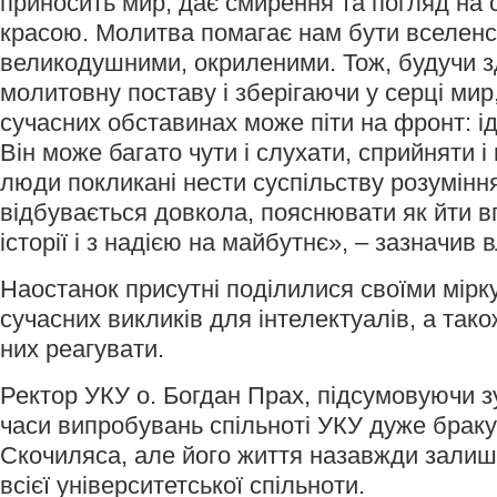
приносить мир, дає смирення та погляд на св
красою. Молитва помагає нам бути вселенс
великодушними, окриленими. Тож, будучи 
молитовну поставу і зберігаючи у серці мир,
сучасних обставинах може піти на фронт: іде
Він може багато чути і слухати, сприйняти і
люди покликані нести суспільству розуміння
відбувається довкола, пояснювати як йти в
історії і з надією на майбутнє», – зазначив
Наостанок присутні поділилися своїми мір
сучасних викликів для інтелектуалів, а так
них реагувати.
Ректор УКУ о. Богдан Прах, підсумовуючи з
часи випробувань спільноті УКУ дуже брак
Скочиляса, але його життя назавжди зали
всієї університетської спільноти.