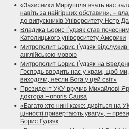
«Захисники Маріуполя вчать нас за
навіть за найгірших обставин», – вл
до випускників Університету Нотр-Д
Владика Борис Ґудзяк став почесни
Католицького університету Америки
Митрополит Борис Ґудзяк відслужив 
англійською мовою
Митрополит Борис Ґудзяк на Введен
Господь вводить нас у храм, щоб ми,
виходячи, несли Бога у цей світ»
Президент УКУ вручив Михайлові Яр
доктора Honoris Causa
«Багато хто нині каже: дивіться на У
цінності привертають увагу», – през
Борис Ґудзяк