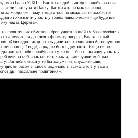
овідомив Глава УГКЦ. – Багато людей сьогодні перебуває поза
звикли святкувати Пасху, багато хто не має фізичної
 чи за кордоном. Тому, якщо хтось не може взяти особистої
одного гріха взяти участь у трансляціях онлайн – це буде ще
 яку надає Церква».
су та карантинних обмежень брав участь онлайн у богослужіннях,
х, хто долучиться до такого формату вперше, Блаженніший
ння: «Очевидно, якщо хтось дивиться трансляцію богослужіння
ереживання цієї події, а радше його відсутність. Якщо ви не
одьтеся так, ніби перебуваєте у храмі – беріть активну участь у
 роблячи на собі знак святого хреста, вимкнувши мобільні
агу. Заглиблюйтеся у те богослужіння, слухайте спів,
у дійстві разом зі своєю родиною, зі всіма, хто є у вашій
оповідь і пасхальне привітання».