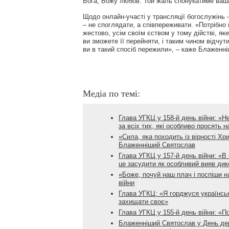
Бога, Божу любов. Той жаль спонукатиме ваша
Щодо онлайн-участі у трансляції богослужінь – 
– не споглядати, а співпереживати. «Потрібно н
жестово, усім своїм єством у тому дійстві, як
ви зможете її перейняти, і таким чином відчут
ви в такий спосіб пережили», – каже Блаженн
Медіа по темі:
Глава УГКЦ у 158-й день війни: «Н
за всіх тих, які особливо просять 
«Сила, яка походить із вірності Хр
Блаженніший Святослав
Глава УГКЦ у 157-й день війни: «В 
це засудити як особливий вияв дик
«Боже, почуй наш плач і поспіши н
війни
Глава УГКЦ: «Я горджуся українськ
захищати своє»
Глава УГКЦ у 155-й день війни: «П
Блаженніший Святослав у День дер