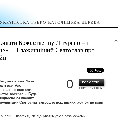
УКРАЇНСЬКА ГРЕКО-КАТОЛИЦЬКА ЦЕРКВА
живати Божественну Літургію – і
О
гне», – Блаженніший Святослав про
айн
П
0
-й день війни. За ці
ГОЛОСУЮ!
вши все. Але
рейтинг ugcc.tv
 на що – з пасками,
тос воскрес!». Буде і
а відносно безпечних
Блаженніший Святослав запрошує всіх вірних, хоч би де вони
онлайн – навіть ті, які відбуватимуться поза межами