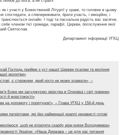
 любов до Бога, а не страх».
як і участі у Божественній Літургії у храмі, то головне в цьому
е споглядати, а співпереживати, брати участь, і емоційно, і
е транслюється онлайн. І тоді та пасхальна радість вас засягне,
и себе членом тієї громади, парафії, Церкви, богослужіння якої
іший Святослав.
Департамент інформації УГКЦ
ехай Господь прийме з уст нашої Церкви псалми та моління
нашої молитви»
истові, є стержнем, який ніхто не може зламати», –
ім’я Боже ми засуджуємо звірства в Оленівці і світ повинен
ості й жорстокості»
ам на допомогу і порятунок!», – Глава УГКЦ у 156-й день
ими патріотами, які без найменшої краплі ненависті готові
омолімося, щоб не втратити скарбу віри князя Володимира»
жавності України: «Наша Держава – це для нас питання