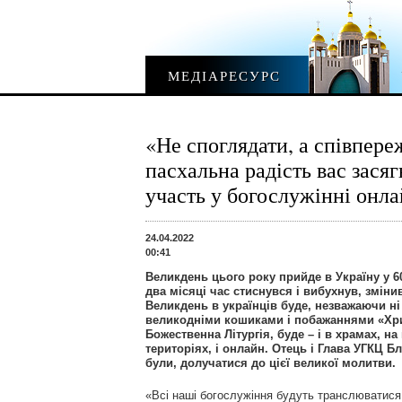
МЕДІАРЕСУРС
«Не споглядати, а співпере
пасхальна радість вас зася
участь у богослужінні онл
24.04.2022
00:41
Великдень цього року прийде в Україну у 60
два місяці час стиснувся і вибухнув, зміни
Великдень в українців буде, незважаючи ні
великодніми кошиками і побажаннями «Хрис
Божественна Літургія, буде – і в храмах, н
територіях, і онлайн. Отець і Глава УГКЦ 
були, долучатися до цієї великої молитви.
«Всі наші богослужіння будуть транслюватися 