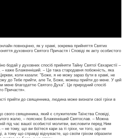
онлайн повноцінно, як у храмі, зокрема прийняття Святих
 поняття духовного Святого Причастя і Сповіді як акту особистого
но бодай у духовних спосіб прийняти Тайну Святої Євхаристії –
– каже Блаженніший. – Це така стародавня побожність, яка
еркви, коли казали: "Боже, я не можу зараз бути в храмі, не
ожу до Тебе прийти, але Ти, Боже, можеш прийти до мене. У цей
ни мене благодаттю Святого Духа". Це природний спосіб
го Причастя».
ості прийти до священника, людина може визнати свої гріхи в
о свого священника, який є служителем Таїнства Сповіді,
налого жалю, – пояснює Блаженніший Святослав. – Можна
тній під час вашої особистої молитви, висловити перед Ним
– не тому, що ви боїтеся кари за ті гріхи, чи того, що не
і, а тому що справді відчуваєте, що своїм гріхом образили