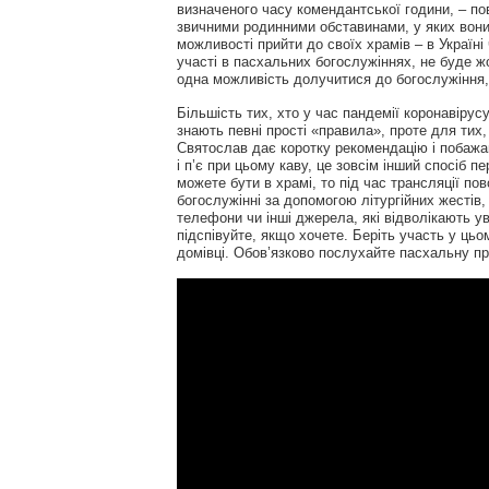
визначеного часу комендантської години, – п
звичними родинними обставинами, у яких вони 
можливості прийти до своїх храмів – в Україні
участі в пасхальних богослужіннях, не буде ж
одна можливість долучитися до богослужіння,
Більшість тих, хто у час пандемії коронавіру
знають певні прості «правила», проте для ти
Святослав дає коротку рекомендацію і побажа
і п’є при цьому каву, це зовсім інший спосіб п
можете бути в храмі, то під час трансляції пов
богослужінні за допомогою літургійних жестів,
телефони чи інші джерела, які відволікають ув
підспівуйте, якщо хочете. Беріть участь у цьом
домівці. Обов’язково послухайте пасхальну пр