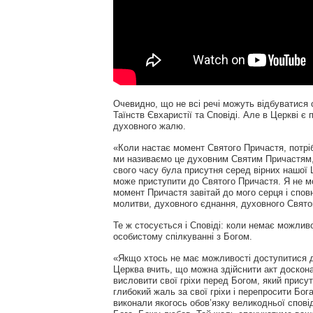
Очевидно, що не всі речі можуть відбуватися 
Таїнств Євхаристії та Сповіді. Але в Церкві є
духовного жалю.
«Коли настає момент Святого Причастя, потріб
ми називаємо це духовним Святим Причастям, 
свого часу була присутня серед вірних нашої Ц
може приступити до Святого Причастя. Я не м
момент Причастя завітай до мого серця і спов
молитви, духовного єднання, духовного Свято
Те ж стосується і Сповіді: коли немає можлив
особистому спілкуванні з Богом.
«Якщо хтось не має можливості доступитися д
Церква вчить, що можна здійснити акт доско
висловити свої гріхи перед Богом, який прису
глибокий жаль за свої гріхи і перепросити Бога 
виконали якогось обов’язку великодньої сповід