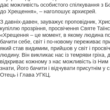
дає можливість особистого спілкування з Б
до Хрещення», – наголошує архиєрей.
З давніх-давен, зауважує проповідник, Хри
купіллю прозріння, просвічення Святе Таїн
«Хрещення – це момент, в якому людина п
бачити себе, світ і по-новому переживає пр
який став видимим, прийшов у світ і просві
людину. Він викликає нас із темряви гріха, 
відкриває кожному з нас можливість із Ним 
знати, Його бачити і відчувати присутнім у 
Отець і Глава УГКЦ.