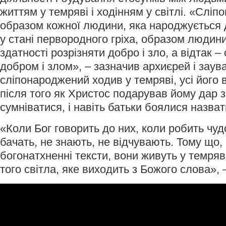
життям у темряві і ходінням у світлі. «Слі
образом кожної людини, яка народжується д
у стані первородного гріха, образом людини
здатності розрізняти добро і зло, а відтак 
добром і злом», – зазначив архиєрей і заув
сліпонароджений ходив у темряві, усі його 
після того як Христос подарував йому дар з
сумніватися, і навіть батьки боялися назват
«Коли Бог говорить до них, коли робить чуд
бачать, не знають, не відчувають. Тому що,
богонатхненні тексти, вони живуть у темряв
того світла, яке виходить з Божого слова»,