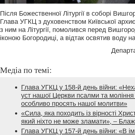
Після Божественної Літургії в соборі Вишго
Глава УГКЦ з духовенством Київської архиє
з ним на Літургії, помолився перед Вишго
іконою Богородиці, а відтак освятив воду на
Департ
Медіа по темі:
Глава УГКЦ у 158-й день війни: «Не
уст нашої Церкви псалми та моління з
особливо просять нашої молитви»
«Сила, яка походить із вірності Хрис
який ніхто не може зламати», – Бла
Глава УГКЦ у 157-й день війни: «В і