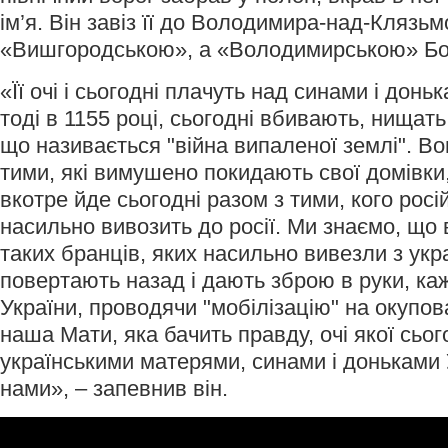
ім’я. Він завіз її до Володимира-над-Клязьм
«Вишгородською», а «Володимирською» Б
«Її очі і сьогодні плачуть над синами і доньк
тоді в 1155 році, сьогодні вбивають, нищать,
що називається "війна випаленої землі". Во
тими, які вимушено покидають свої домівк
вкотре йде сьогодні разом з тими, кого росі
насильно вивозить до росії. Ми знаємо, що
таких бранців, яких насильно вивезли з укра
повертають назад і дають зброю в руки, к
України, проводячи "мобілізацію" на окупов
наша Мати, яка бачить правду, очі якої сьог
українськими матерями, синами і доньками У
нами», – запевнив він.