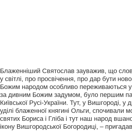
Блаженніший Святослав зауважив, що слова
у світлі, про просвічення, про дар бути н
Божим народом особливо переживаються у 
за дивним Божим задумом, було першим п
Київської Русі-України. Тут, у Вишгороді, 
уділі блаженної княгині Ольги, спочивали м
святих Бориса і Гліба і тут наш народ вшан
ікону Вишгородської Богородиці, – пригадав