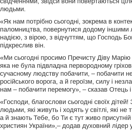
свідченнями, звідси вони повертаються ціл
людьми.
«Як нам потрібно сьогодні, зокрема в контек
паломництва, повернутися додому іншими 
надією, з вірою, з відчуттям, що Господь Бог
підкреслив він.
«Ми сьогодні просимо Пречисту Діву Марію 
яка не була підвладна первородному гріхов
сучасному людству побачити, – побачити не
російського ворога, а й героїзм, силу і незла
нам – побачити перемогу», – сказав Отець 
«Господи, благослови сьогодні своїх дітей!
людьми, які живуть і ходять у світлі, які не
а й знають Тебе, бо Ти є тут живо присутні
християн України»,– додав духовний лідер у