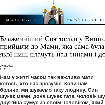
МЕДІАРЕСУРС
УКРАЇНСЬКА ГРЕ
Блаженніший Святослав у Вишго
прийшли до Мами, яка сама була
якої нині плачуть над синами і 
29.05.2022
21:31
Нам у житті часом так важливо мати
когось, хто нас зрозуміє. Коли нам
боляче, ми шукаємо таку людину. Син
шукає мами, доня шукає тата, чоловік шу
дружина сумує за своїм чоловіком, який 