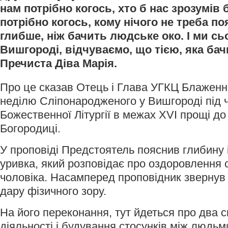
нам потрібно когось, хто б нас зрозумів 
потрібно когось, кому нічого не треба п
глибше, ніж бачить людське око. І ми сьо
Вишгороді, відчуваємо, що тією, яка бачи
Пречиста Діва Марія.
Про це сказав Отець і Глава УГКЦ Блаженн
неділю Сліпонародженого у Вишгороді під 
Божественної Літургії в межах XVI прощі д
Богородиці.
У проповіді Предстоятель пояснив глибину і
уривка, який розповідає про оздоровлення
чоловіка. Насамперед проповідник звернув
дару фізичного зору.
На його переконання, тут йдеться про два с
діяльності і будування стосунків між людьм