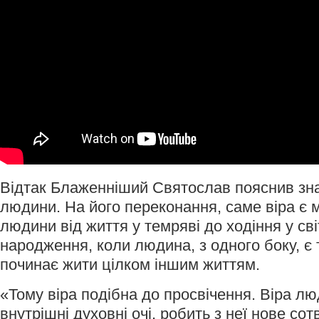
Відтак Блаженніший Святослав пояснив зна
людини. На його переконання, саме віра є
людини від життя у темряві до ходіння у св
народження, коли людина, з одного боку, є 
починає жити цілком іншим життям.
«Тому віра подібна до просвічення. Віра люд
внутрішні духовні очі, робить з неї нове сотв