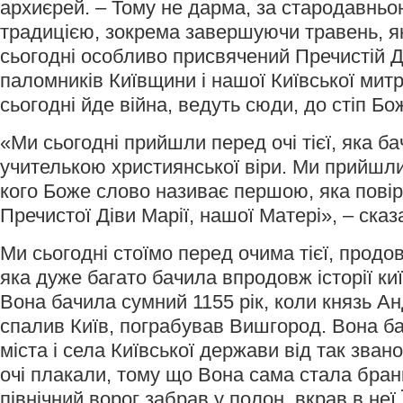
архиєрей. – Тому не дарма, за стародавньо
традицією, зокрема завершуючи травень, я
сьогодні особливо присвячений Пречистій Дів
паломників Київщини і нашої Київської митр
сьогодні йде війна, ведуть сюди, до стіп Бо
«Ми сьогодні прийшли перед очі тієї, яка б
учителькою християнської віри. Ми прийшли п
кого Боже слово називає першою, яка повір
Пречистої Діви Марії, нашої Матері», – ска
Ми сьогодні стоїмо перед очима тієї, продо
яка дуже багато бачила впродовж історії ки
Вона бачила сумний 1155 рік, коли князь А
спалив Київ, пограбував Вишгород. Вона ба
міста і села Київської держави від так зван
очі плакали, тому що Вона сама стала бра
північний ворог забрав у полон, вкрав в неї