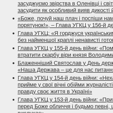
засуджуємо звірства в Оленівці і сві
засудити як особливий вияв дикості 
«Боже, почуй наш плач і поспіши нам
порятунок!», – Глава УГКЦ у 156-й д
Глава УГКЦ: «Я горджуся українським
без найменшої краплі ненависті гото
Глава УГКЦ у 155-й день війни: «По
втратити скарбу віри князя Володим
Блаженніший Святослав у День держ
«Наша Держава – це для нас питанн
Глава УГКЦ у 154-й день війни: «Нех
прийме у свої вічні обійми журналісті
правду своє життя в Україні»
Глава УГКЦ у 153-й день війни: «При
перед Боже обличчя і будьмо певні, 