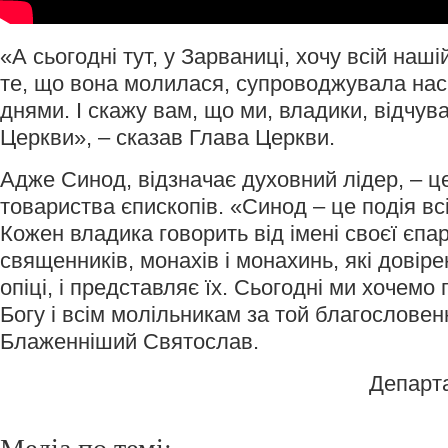
«А сьогодні тут, у Зарваниці, хочу всій наш
те, що вона молилася, супроводжувала на
днями. І скажу вам, що ми, владики, відчува
Церкви», – сказав Глава Церкви.
Адже Синод, відзначає духовний лідер, – це
товариства єпископів. «Синод – це подія вс
Кожен владика говорить від імені своєї єпар
священників, монахів і монахинь, які довіре
опіці, і представляє їх. Сьогодні ми хочемо
Богу і всім молільникам за той благословен
Блаженніший Святослав.
Департ
Медіа по темі: