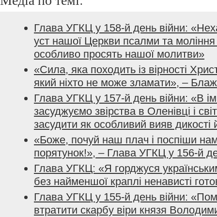
Глава УГКЦ у 158-й день війни: «Не
уст нашої Церкви псалми та моління з
особливо просять нашої молитви»
«Сила, яка походить із вірності Хрис
який ніхто не може зламати», – Бла
Глава УГКЦ у 157-й день війни: «В і
засуджуємо звірства в Оленівці і сві
засудити як особливий вияв дикості 
«Боже, почуй наш плач і поспіши нам
порятунок!», – Глава УГКЦ у 156-й д
Глава УГКЦ: «Я горджуся українським
без найменшої краплі ненависті гото
Глава УГКЦ у 155-й день війни: «По
втратити скарбу віри князя Володим