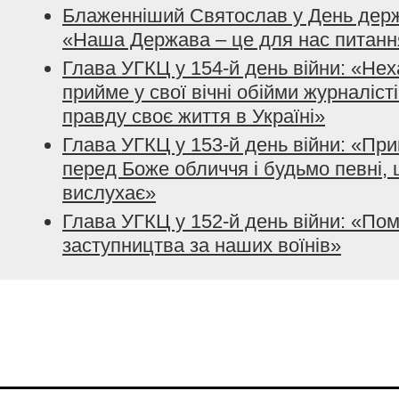
Блаженніший Святослав у День держ
«Наша Держава – це для нас питанн
Глава УГКЦ у 154-й день війни: «Нех
прийме у свої вічні обійми журналісті
правду своє життя в Україні»
Глава УГКЦ у 153-й день війни: «При
перед Боже обличчя і будьмо певні, 
вислухає»
Глава УГКЦ у 152-й день війни: «По
заступництва за наших воїнів»