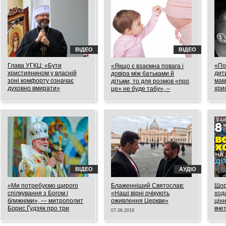
13.08.2019
ВІДЕО
ВІДЕО
Глава УГКЦ: «Бути
«По
«Якщо є взаємна повага і
християнином у власній
дит
довіра між батьками й
зоні комфорту означає
мама
дітьми, то для розмов «про
духовно вмирати»
хри
це» не буде табу», –
впевнені християнські
16.07.2019
01.07
психологи
16.07.2019
ВІДЕО
АУДІО
«Ми потребуємо щирого
Блаженніший Святослав:
Щор
спілкування з Богом і
«Наші вірні очікують
ход
ближніми», — митрополит
оживлення Церкви»
цін
Борис Ґудзяк про три
вче
07.06.2019
головні акценти святкувань
30.05
«Від серця до серця»