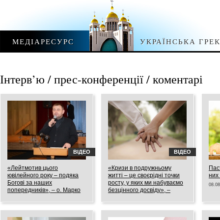
МЕДІАРЕСУРС
УКРАЇНСЬКА ГРЕ
Інтерв’ю / прес-конференції / коментарі
ВІДЕО
ВІДЕО
«Лейтмотив цього
«Кризи в подружньому
Пас
ювілейного року – подяка
житті – це своєрідні точки
них 
Богові за наших
росту, у яких ми набуваємо
08.08
попередників», – о. Марко
безцінного досвіду», –
Семеген про святкування
християнський психолог
ювілею собору Святої Софії
12.08.2019
у Римі