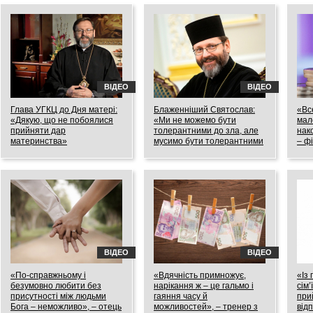
08.06.2019
ВІДЕО
ВІДЕО
Глава УГКЦ до Дня матері:
Блаженніший Святослав:
«Вс
«Дякую, що не побоялися
«Ми не можемо бути
мал
прийняти дар
толерантними до зла, але
нак
материнства»
мусимо бути толерантними
– ф
одне до одного»
11.05.2019
01.05
01.05.2019
ВІДЕО
ВІДЕО
«По-справжньому і
«Вдячність примножує,
«Із
безумовно любити без
нарікання ж – це гальмо і
сім
присутності між людьми
гаяння часу й
при
Бога – неможливо», – отець
можливостей», – тренер з
відп