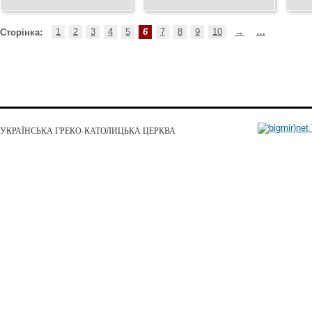
Дмитро Романко
фінансів Олександра
пси
Грудзевич
24.04.2019
09.04
19.04.2019
1
2
3
4
5
6
7
8
9
10
→
…
Сторінка:
УКРАЇНСЬКА ГРЕКО-КАТОЛИЦЬКА ЦЕРКВА