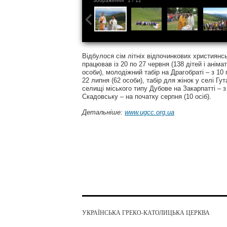
Зображення
1
/ 12
Відбулося сім літніх відпочинкових християнсь
працював із 20 по 27 червня (138 дітей і анімат
особи), молодіжний табір на Драгобраті – з 10 п
22 липня (62 особи), табір для жінок у селі Гут
селищі міського типу Дубове на Закарпатті – з 
Скадовську – на початку серпня (10 осіб).
Детальніше:
www.ugcc.org.ua
УКРАЇНСЬКА ГРЕКО-КАТОЛИЦЬКА ЦЕРКВА