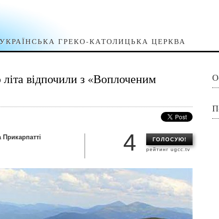
УКРАЇНСЬКА ГРЕКО-КАТОЛИЦЬКА ЦЕРКВА
о літа відпочили з «Воплоченим
О
П
4
а Прикарпатті
ГОЛОСУЮ!
рейтинг ugcc.tv