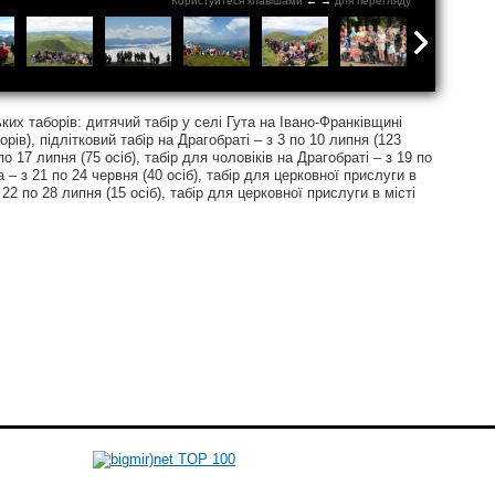
Користуйтеся клавішами
←
→
для перегляду
ких таборів: дитячий табір у селі Гута на Івано-Франківщині
орів), підлітковий табір на Драгобраті – з 3 по 10 липня (123
о 17 липня (75 осіб), табір для чоловіків на Драгобраті – з 19 по
а – з 21 по 24 червня (40 осіб), табір для церковної прислуги в
22 по 28 липня (15 осіб), табір для церковної прислуги в місті