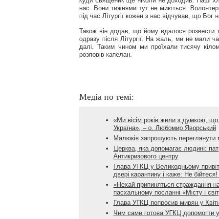
куди священик ще ніколи не доходив. Наші хло
нас. Вони тижнями тут не миються. Волонтер
під час Літургії кожен з нас відчував, що Бог
Також він додав, що йому вдалося розвести 
одразу після Літургії. На жаль, ми не мали ч
далі. Таким чином ми проїхали тисячу кілом
розповів капелан.
Медіа по темі:
«Ми вісім років жили з думкою, що 
Україна», – о. Любомир Яворський
Малюків запрошують переглянути м
Церква, яка допомагає людині: пат
Антикризового центру
Глава УГКЦ у Великодньому привіта
двері карантину і каже: Не бійтеся
«Нехай припиняться страждання на
пасхальному посланні «Місту і сві
Глава УГКЦ попросив мирян у Квіт
Чим саме готова УГКЦ допомогти у