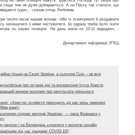
пці на таких позиціях кажуть: здається, Господь тут забув про
и сюди теж не дуже добираються. А на Пасху так сталося, що
 навідався туди», - сказав отець Любомир.
три тисячі пасок нашим воїнам. «Ми їх освячували й роздавали
асу залишатися з ними частуватися, бо одразу треба було їхати
етрів по наших позиціях. На день мали по 10-11 відвідин», -
Департамент інформації УГКЦ
війна тільки на Сході України, а сьогодні Схід – це вся
ультфільм про останні дні та воскресіння Ісуса Христа
ріарший економ розповів про результати діяльності
нні: «Христос особисто приходить до нас крізь замкнені
! Мир вам!»
селення східних регіонів України», — папа Франциск у
ту»
ну неділю і на Великдень єднатися у молитві онлайн
країнцям під час пандемії COVID-19?