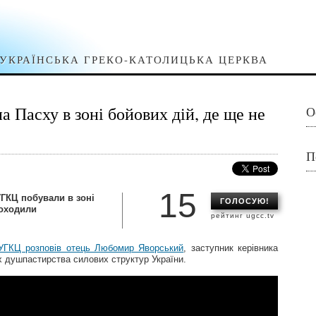
УКРАЇНСЬКА ГРЕКО-КАТОЛИЦЬКА ЦЕРКВА
 Пасху в зоні бойових дій, де ще не
О
П
15
УГКЦ побували в зоні
ГОЛОСУЮ!
доходили
рейтинг ugcc.tv
 УГКЦ розповів отець Любомир Яворський
, заступник керівника
х душпастирства силових структур України.