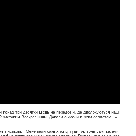
ти понад три десятки місць на передовій, де дислокуються наші
з Христовим Воскресінням. Давали образки в руки солдатам...» -
 військові. «Мене вели самі хлопці туди, як вони самі казали,