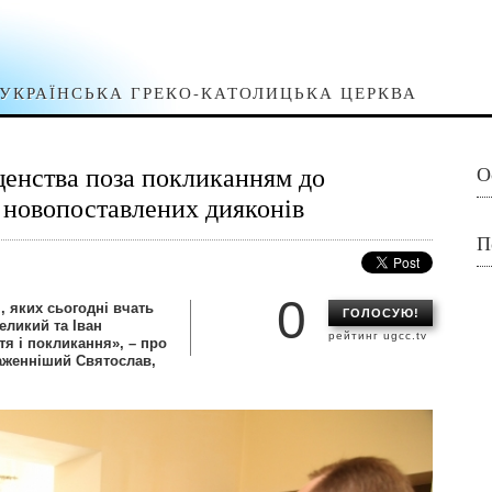
УКРАЇНСЬКА ГРЕКО-КАТОЛИЦЬКА ЦЕРКВА
енства поза покликанням до
О
о новопоставлених дияконів
П
0
я, яких сьогодні вчать
ГОЛОСУЮ!
еликий та Іван
рейтинг ugcc.tv
я і покликання», – про
лаженніший Святослав,