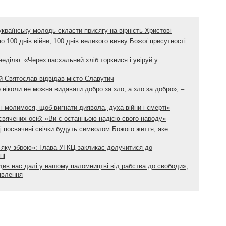
раїнську молодь скласти присягу на вірність Христові
 100 днів війни, 100 днів великого вияву Божої присутності
ділю: «Через пасхальний хліб торкнися і увіруй у
й Святослав відвідав місто Славутич
що ніколи не можна видавати добро за зло, а зло за добро», –
і молимося, щоб вигнати диявола, духа війни і смерті»
вячених осіб: «Ви є останньою надією свого народу»
і посвячені свічки будуть символом Божого життя, яке
-яку зброю»: Глава УГКЦ закликає долучитися до
ні
ив нас далі у нашому паломництві від рабства до свободи»,
явлення