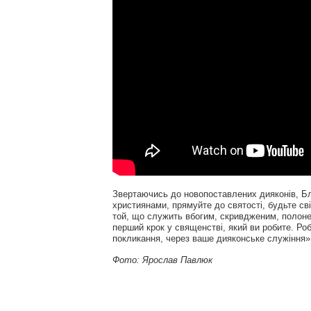
Звертаючись до новопоставлених дияконів, Б
християнами, прямуйте до святості, будьте св
той, що служить вбогим, скривдженим, полонен
перший крок у священстві, який ви робите. Робі
покликання, через ваше дияконське служіння
Фото: Ярослав Павлюк