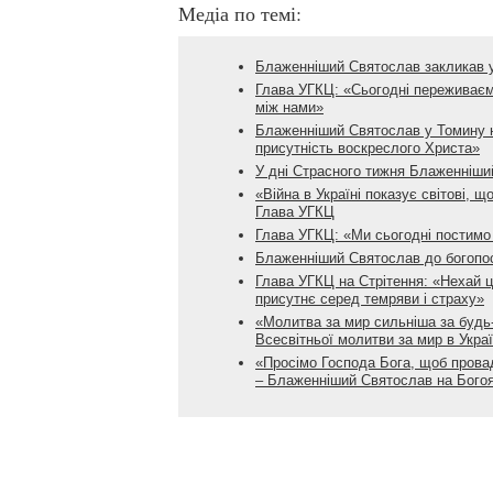
Медіа по темі:
Блаженніший Святослав закликав ук
Глава УГКЦ: «Сьогодні переживаємо
між нами»
Блаженніший Святослав у Томину не
присутність воскреслого Христа»
У дні Страсного тижня Блаженніши
«Війна в Україні показує світові, 
Глава УГКЦ
Глава УГКЦ: «Ми сьогодні постимо 
Блаженніший Святослав до богопос
Глава УГКЦ на Стрітення: «Нехай ц
присутнє серед темряви і страху»
«Молитва за мир сильніша за будь
Всесвітньої молитви за мир в Украї
«Просімо Господа Бога, щоб провад
– Блаженніший Святослав на Бого