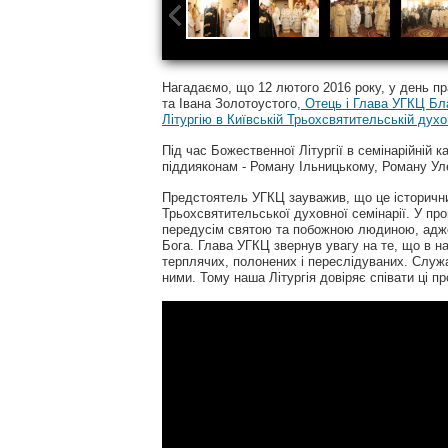
Нагадаємо, що 12 лютого 2016 року, у день пр
та Івана Золотоустого
, Отець і Глава УГКЦ Б
Літургію в Київській Трьохсвятительській духо
Під час Божественної Літургії в семінарійній 
піддияконам - Роману Ільницькому, Роману Ул
Предстоятель УГКЦ зауважив, що це історичний
Трьохсвятительської духовної семінарії. У п
передусім святою та побожною людиною, адже 
Бога. Глава УГКЦ звернув увагу на те, що в на
терплячих, полонених і переслідуваних. Служач
ними. Тому наша Літургія довіряє співати ці 