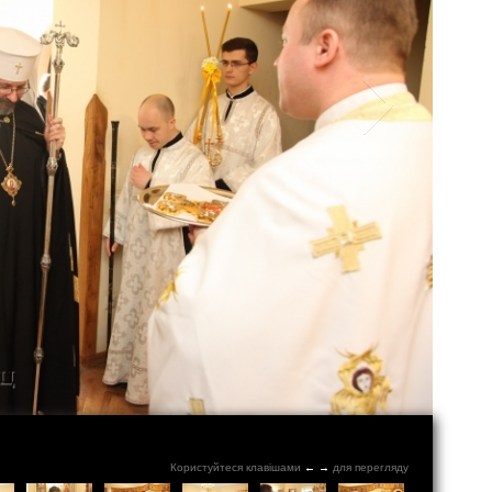
Користуйтеся клавішами
←
→
для перегляду