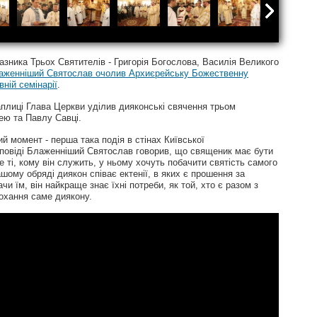
азника Трьох Святителів - Григорія Богослова, Василія Великого
лаженніший Святослав очолив Архиєрейську Божественну
вній семінарії
.
каплиці Глава Церкви уділив дияконські свячення трьом
ею та Павлу Савці.
 момент - перша така подія в стінах Київської
роповіді Блаженніший Святослав говорив, що священик має бути
ті, кому він служить, у ньому хочуть побачити святість самого
шому обряді диякон співає ектенії, в яких є прошення за
и їм, він найкраще знає їхні потреби, як той, хто є разом з
прохання саме диякону.