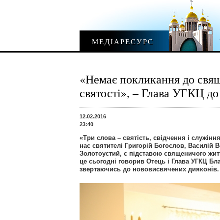
МЕДІАРЕСУРС
«Немає покликання до свящ
святості», – Глава УГКЦ д
12.02.2016
23:40
«Три слова – святість, свідчення і служінн
нас святителі Григорій Богослов, Василій В
Золотоустий, є підставою священичого житт
це сьогодні говорив Отець і Глава УГКЦ Б
звертаючись до нововисвячених дияконів.