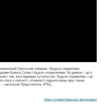
лаженніший Святослав побажав: «Будьте справжніми
ідками Божого Слова і будьте служителями. Бо диякон – це є
им і тим, кого відкидає суспільство. Будьте справжніми, і це
ть його у святості, готовності свідчити вашу віру і ваше
», – наголосив Предстоятель УГКЦ.
Прес-служба Київської архиєпархії