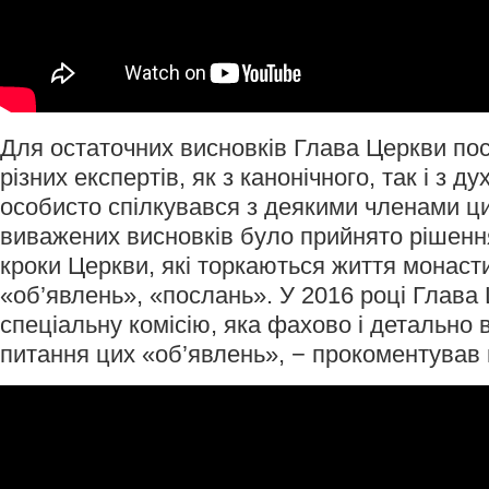
Для остаточних висновків Глава Церкви по
різних експертів, як з канонічного, так і з ду
особисто спілкувався з деякими членами ци
виважених висновків було прийнято рішення
кроки Церкви, які торкаються життя монасти
«об’явлень», «послань». У 2016 році Глава
спеціальну комісію, яка фахово і детально 
питання цих «об’явлень», − прокоментував