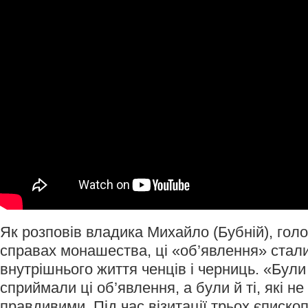
Як розповів владика Михайло (Бубній), голо
справах монашества, ці «об’явлення» стал
внутрішнього життя ченців і черниць. «Були 
сприймали ці об’явлення, а були й ті, які не
правдивими. Під час візитації трьох єписко