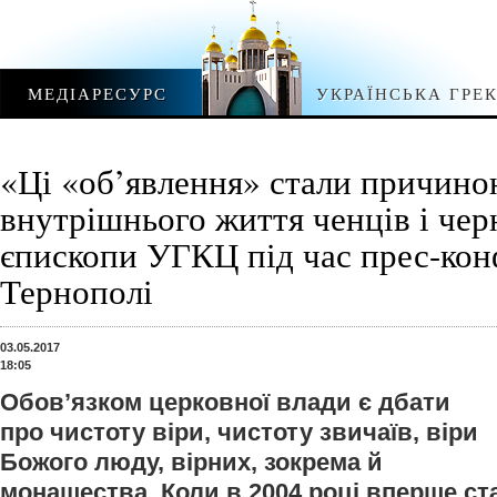
МЕДІАРЕСУРС
УКРАЇНСЬКА ГРЕ
«Ці «об’явлення» стали причино
внутрішнього життя ченців і чер
єпископи УГКЦ під час прес-кон
Тернополі
03.05.2017
18:05
Обов’язком церковної влади є дбати
про чистоту віри, чистоту звичаїв, віри
Божого люду, вірних, зокрема й
монашества. Коли в 2004 році вперше ст