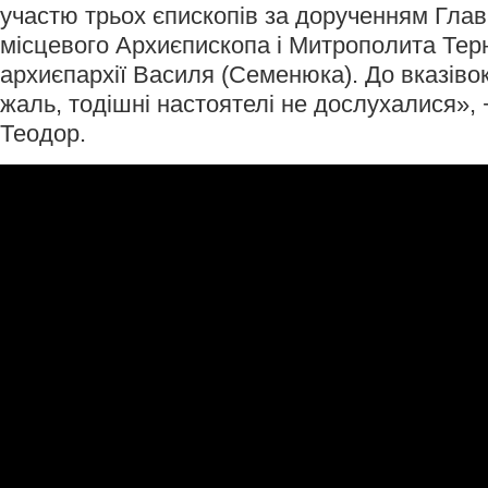
участю трьох єпископів за дорученням Гла
місцевого Архиєпископа і Митрополита Терн
архиєпархії Василя (Семенюка). До вказівок
жаль, тодішні настоятелі не дослухалися»,
Теодор.