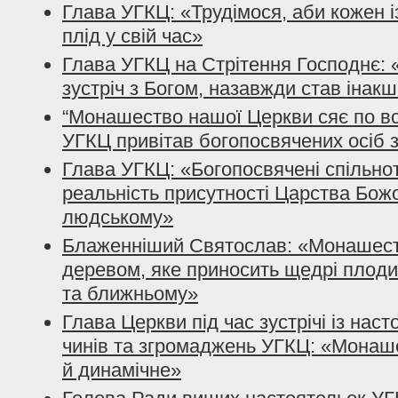
Глава УГКЦ: «Трудімося, аби кожен із
плід у свій час»
Глава УГКЦ на Стрітення Господнє: 
зустріч з Богом, назавжди став інак
“Монашество нашої Церкви сяє по всі
УГКЦ привітав богопосвячених осіб з
Глава УГКЦ: «Богопосвячені спільно
реальність присутності Царства Божо
людському»
Блаженніший Святослав: «Монашест
деревом, яке приносить щедрі плоди
та ближньому»
Глава Церкви під час зустрічі із на
чинів та згромаджень УГКЦ: «Монаш
й динамічне»