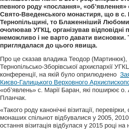
певного роду «послання», «об’явлення» о
Свято-Введенського монастиря, що в с. 
Тернопільщині, то Блаженніший Любомир
очолював УГКЦ, організував відповідні п
неможливо і не варто давати висновки.
приглядалася до цього явища.
Про це сказав владика Теодор (Мартинюк),
Тернопільсько-Зборівської архиєпархії УГКЦ
конференції, на якій було оприлюднено
За
Києво-Галицького Верховного Архиєпископ
«об’явлень» с. Марії Баран, які поширює о. 
Планчак.
«Такого роду канонічні візитації, перевірки,
монаших спільнот відбувалися у 2005, 2010,
остання візитація відбулася у 2015 році на 