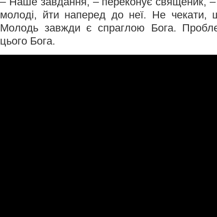
– Наше завдання, – переконує священик, 
молоді, йти наперед до неї. Не чекати,
Молодь завжди є спраглою Бога. Пробл
цього Бога.