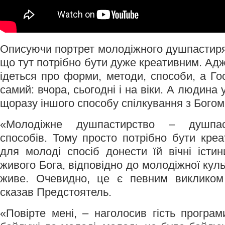
Описуючи портрет молодіжного душпастиря
що тут потрібно бути дуже креативним. Адж
ідеться про форми, методи, способи, а Го
самий: вчора, сьогодні і на віки. А людина 
щоразу іншого способу спілкування з Богом
«Молодіжне душпастирство – душпас
способів. Тому просто потрібно бути креа
для молоді спосіб донести їй вічні істин
живого Бога, відповідно до молодіжної куль
живе. Очевидно, це є певним викликом
сказав Предстоятель.
«Повірте мені, – наголосив гість програ