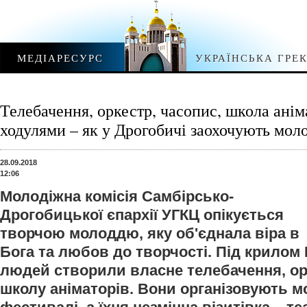
МЕДІАРЕСУРС
УКРАЇНСЬКА ГРЕ
Телебачення, оркестр, часопис, школа аніма
ходулями – як у Дрогобичі заохочують мол
28.09.2018
12:06
Молодіжна комісія Самбірсько-
Дрогобицької єпархії УГКЦ опікується
творчою молоддю, яку об'єднала віра в
Бога та любов до творчості. Під крилом
людей створили власне телебачення, ор
школу аніматорів. Вони організовують м