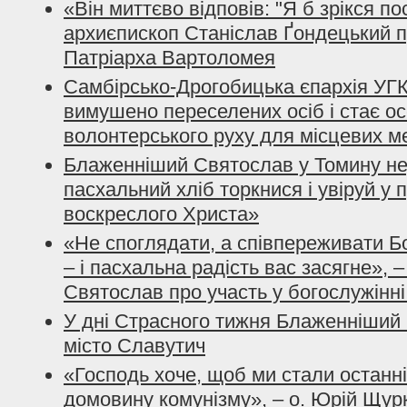
«Він миттєво відповів: "Я б зрікся по
архиєпископ Станіслав Ґондецький п
Патріарха Вартоломея
Самбірсько-Дрогобицька єпархія УГ
вимушено переселених осіб і стає о
волонтерського руху для місцевих м
Блаженніший Святослав у Томину не
пасхальний хліб торкнися і увіруй у 
воскреслого Христа»
«Не споглядати, а співпереживати Б
– і пасхальна радість вас засягне»,
Святослав про участь у богослужінн
У дні Страсного тижня Блаженніший 
місто Славутич
«Господь хоче, щоб ми стали останн
домовину комунізму», – о. Юрій Щурк