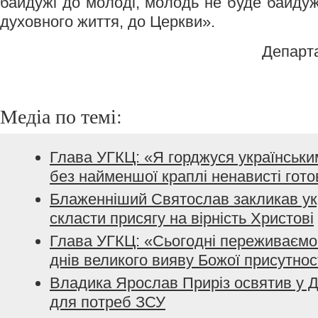
байдужі до молоді, молодь не буде байдуж
духовного життя, до Церкви».
Департ
Медіа по темі:
Глава УГКЦ: «Я горджуся українським
без найменшої краплі ненависті гото
Блаженніший Святослав закликав ук
скласти присягу на вірність Христові
Глава УГКЦ: «Сьогодні переживаємо 
днів великого вияву Божої присутнос
Владика Ярослав Приріз освятив у Д
для потреб ЗСУ