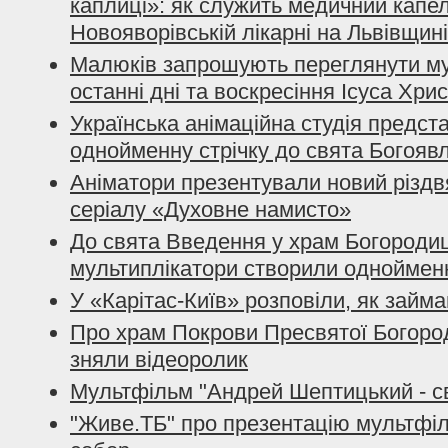
каплиці»: як служить медичний капе
Новояворівській лікарні на Львівщині
Малюків запрошують переглянути м
останні дні та воскресіння Ісуса Хри
Українська анімаційна студія предст
однойменну стрічку до свята Богояв
Аніматори презентували новий різдв
серіалу «Духовне намисто»
До свята Введення у храм Богородиці
мультиплікатори створили однойменн
У «Карітас-Київ» розповіли, як займа
Про храм Покрови Пресвятої Богород
зняли відеоролик
Мультфільм "Андрей Шептицький - св
"Живе.ТБ" про презентацію мультфі