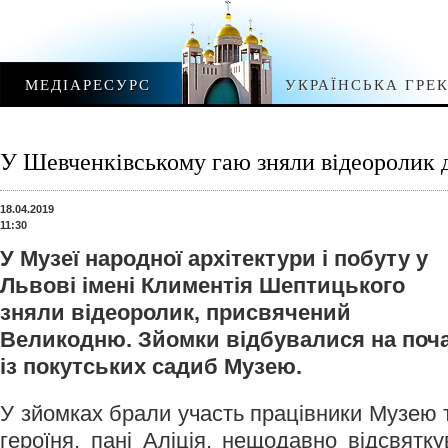
МЕДІАРЕСУРС
УКРАЇНСЬКА ГРЕ
У Шевченківському гаю зняли відеоролик 
18.04.2019
11:30
У Музеї народної архітектури і побуту у
Львові імені Климентія Шептицького
зняли відеоролик, присвячений
Великодню. Зйомки відбувалися на поча
із покутських садиб Музею.
У зйомках брали участь працівники Музею т
героїня, пані Аліція, нещодавно відсвятку