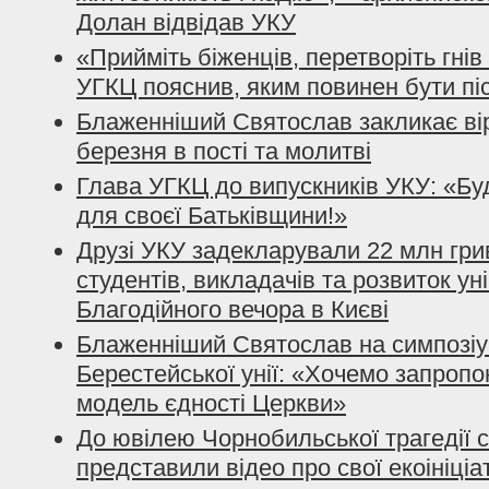
Долан відвідав УКУ
«Прийміть біженців, перетворіть гнів
УГКЦ пояснив, яким повинен бути піс
Блаженніший Святослав закликає ві
березня в пості та молитві
Глава УГКЦ до випускників УКУ: «Б
для своєї Батьківщини!»
Друзі УКУ задекларували 22 млн гри
студентів, викладачів та розвиток ун
Благодійного вечора в Києві
Блаженніший Святослав на симпозіум
Берестейської унії: «Хочемо запропо
модель єдності Церкви»
До ювілею Чорнобильської трагедії 
представили відео про свої екоініціа