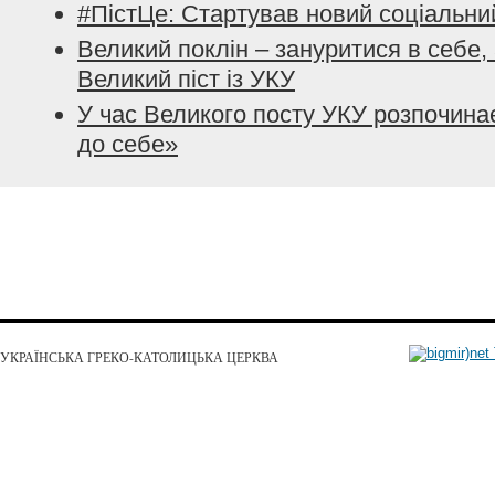
#ПістЦе: Стартував новий соціальни
Великий поклін – зануритися в себе, 
Великий піст із УКУ
У час Великого посту УКУ розпочина
до себе»
УКРАЇНСЬКА ГРЕКО-КАТОЛИЦЬКА ЦЕРКВА