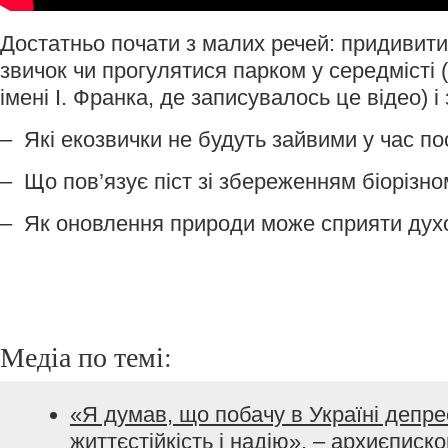
Достатньо почати з малих речей: придивити
звичок чи прогулятися парком у середмісті (
імені І. Франка, де записувалось це відео) і
– Які екозвички не будуть зайвими у час по
– Що пов’язує піст зі збереженням біорізно
– Як оновлення природи може сприяти ду
Медіа по темі:
«Я думав, що побачу в Україні депрес
життєстійкість і надію», – архиєписк