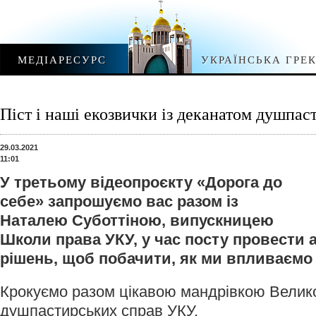
МЕДІАРЕСУРС
УКРАЇНСЬКА ГРЕ
Піст і наші екозвички із деканатом душпа
29.03.2021
11:01
У третьому відеопроєкту «Дорога до
себе» запрошуємо вас разом із
Наталею Суботтіною, випускницею
Школи права УКУ, у час посту провести а
рішень, щоб побачити, як ми впливаємо 
Крокуємо разом цікавою мандрівкою Велико
душпастирських справ УКУ.